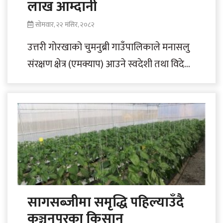
लाख आम्दानी
सोमवार, २२ मंसिर, २०८२
उत्तरी गोरखाको चुमनुब्री गाउँपालिकाले मनासलु
संरक्षण क्षेत्र (एमक्याप) आउने स्वदेशी तथा विदेशी
पर्यटकहरुबाट ८० लाख ९० हजार रुपैँया राजस्व
संकलन..
सागसब्जीमा समृद्धि पहिल्याउँदै
कञ्चनपुरका किसान