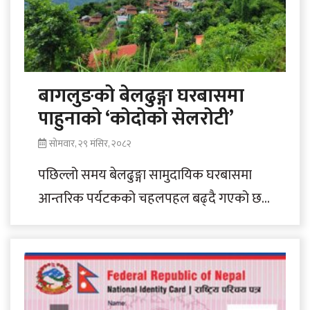
बागलुङको बेलढुङ्गा घरबासमा
पाहुनाको ‘कोदोको सेलरोटी’
सोमवार, २९ मंसिर, २०८२
पछिल्लो समय बेलढुङ्गा सामुदायिक घरबासमा
आन्तरिक पर्यटकको चहलपहल बढ्दै गएको छ ।
काठेखोला गाउँपालिका–३ धम्जा ओखलेस्थित
बेलढुङ्गा सामुदायिक घरबासमा आतिथ्यतासँगै..