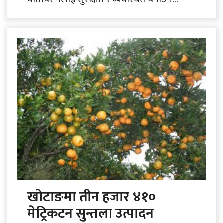
भोजपुरको टेम्केमैयुङ गाउँपालिकाले ४५
सामुदायिक विद्यालयमा घेराबारा निर्माण कार्य पूरा
गरेको..
खोटाङमा तीन हजार ४१०
मेट्रिकटन सुन्तला उत्पादन