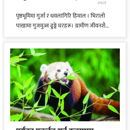
२०८२
पृष्ठभूमिमा गुर्जा र धवलागिरि हिमाल । भिरालो
पाखामा गुजमुज्ज ढुङ्गे घरहरू। ग्रामीण जीवनशैली
। हिउँदमा बेँसी र बर्खामा लेक जाने..