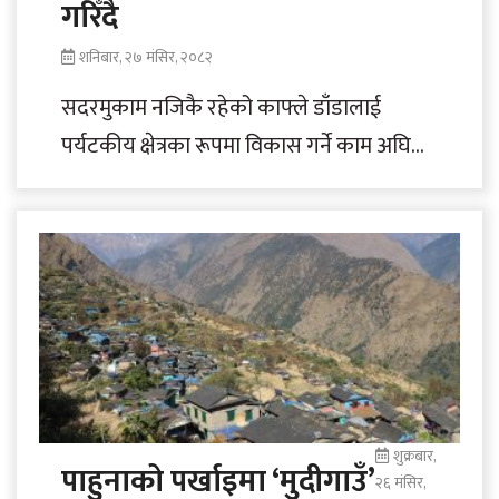
गरिँदै
शनिबार, २७ मंसिर, २०८२
सदरमुकाम नजिकै रहेको काफ्ले डाँडालाई
पर्यटकीय क्षेत्रका रूपमा विकास गर्ने काम अघि
बढाइएको छ । भोजपुर नगरपालिका–९ मा पर्ने
यस..
शुक्रबार,
पाहुनाको पर्खाइमा ‘मुदीगाउँ’
२६ मंसिर,