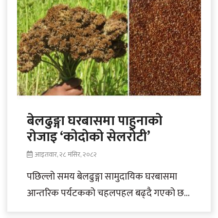
बेलढुङ्गा घरबासमा पाहुनाको
रोजाइ ‘कोदोको सेलरोटी’
आइतवार, २८ मंसिर, २०८२
पछिल्लो समय बेलढुङ्गा सामुदायिक घरबासमा
आन्तरिक पर्यटकको चहलपहल बढ्दै गएको छ।
काठेखोला गाउँपालिका–३ धम्जा ओखलेस्थित