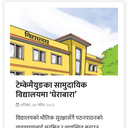
बेलढुङ्गा सामुदायिक घरबासमा आतिथ्यतासँगै
स्थानीय..
टेम्केमैयुङका सामुदायिक
विद्यालयमा ‘घेराबारा’
शनिबार, २७ मंसिर, २०८२
विद्यालयको भौतिक सुरक्षासँगै पठनपाठनको
वातावरणलाई सुरक्षित र व्यवस्थित बनाउन