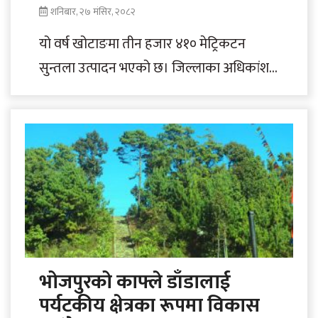
शनिबार, २७ मंसिर, २०८२
यो वर्ष खोटाङमा तीन हजार ४१० मेट्रिकटन
सुन्तला उत्पादन भएको छ। जिल्लाका अधिकांश
कृषकले उत्पादन गरेका सुन्तला ठेकेदारले
बगानबाटै खरिद..
भोजपुरको काफ्ले डाँडालाई
पर्यटकीय क्षेत्रका रूपमा विकास