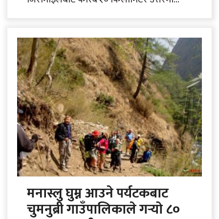
अवस्थित भालटारडाँडा पछिल्लो समय आन्तरिक
पर्यटकको नयाँ गन्तव्यका रूपमा विकास भएको
छ..
मनास्लु घुम्न आउने पर्यटकबाट
चुमनुब्री गाउँपालिकाले गर्‍यो ८०