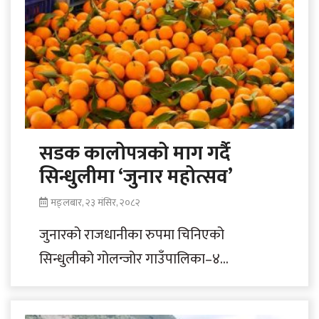
सडक कालोपत्रको माग गर्दै
सिन्धुलीमा ‘जुनार महोत्सव’
मङ्लबार, २३ मंसिर, २०८२
जुनारको राजधानीका रुपमा चिनिएको
सिन्धुलीको गोलन्जोर गाउँपालिका–४
माझकुभिण्डेमा आजदेखि तीनदिने जुनार महोत्सव
सुरु भएको छ । बागमती प्रदेशका कृषि तथा..