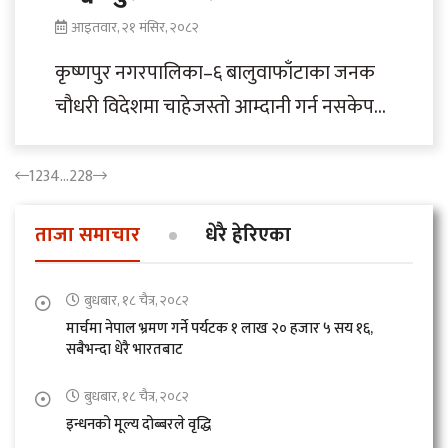
आइतवार, २१ मंसिर, २०८२
कृष्णपुर नगरपालिका–६ बालुवाफाँटाका जनक
चौधरी विदेशमा चाहेजस्तो आम्दानी गर्न नसकेपछि
गाउँमै व्यावसायिक सागसब्जीखेतीमा संलग्न छन्।
“साउदीबाट रित्तो हात फर्किएको पीडाले..
1
2
3
4
…
228
ताजा समाचार
धेरै हेरिएका
बुधबार, १८ चैत्र, २०८२
मार्चमा नेपाल भ्रमण गर्ने पर्यटक १ लाख २० हजार ५ सय १६,
सबैभन्दा धेरै भारतबाट
बुधबार, १८ चैत्र, २०८२
इन्धनको मूल्य दोब्बरले वृद्धि