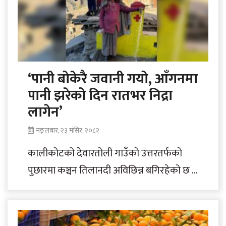
‘पानी बोकेरै जवानी गयो, आँगनमा
पानी झरेको दिन रातभर निद्रा
लागेन’
मङ्लबार, २३ मंसिर, २०८२
कालीकोटको देवारतोली गाउँको उत्तरतर्फको
पुछारमा कञ्चन तिलानदी अविछिन्न बगिरहेको छ ।
तर करिब दुई किलोमिटर माथिको बस्तीका
बारिकापाटा उजाड छन्..