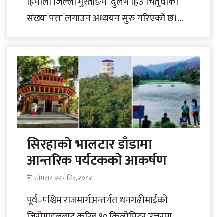
हिमाली जिल्ला मुस्ताङमा दुर्लभ हिउँ चितुवाको
संख्या पत्ता लगाउन अध्ययन सुरु गरिएको छ।
बायोकोस नेपाल र अन्नपूर्ण संरक्षण क्षेत्र
आयोजना,..
सिरहाको भालटार डाँडामा
आन्तरिक पर्यटकको आकर्षण
सोमवार, २२ मंसिर, २०८२
पूर्व–पश्चिम राजमार्गअन्तर्गत धनगढीमाईको
जिरोमाइलबाट करिब १० किलोमिटर उत्तरमा