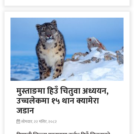
गाउँको नाम हो साङ्ता ।..
मुस्ताङमा हिउँ चितुवा अध्ययन,
उच्चलेकमा १५ थान क्यामेरा
जडान
सोमवार, २२ मंसिर, २०८२