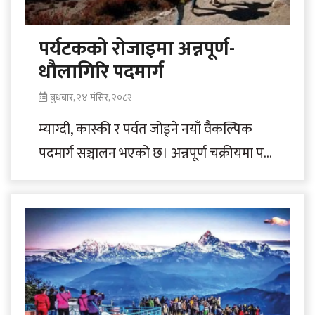
पर्यटकको रोजाइमा अन्नपूर्ण-
धौलागिरि पदमार्ग
बुधबार, २४ मंसिर, २०८२
म्याग्दी, कास्की र पर्वत जोड्ने नयाँ वैकल्पिक
पदमार्ग सञ्चालन भएको छ। अन्नपूर्ण चक्रीयमा पर्ने
भुरुङ-तातोपानी-घोडेपा-उल्लेरी-वीरेठाँटी-नयाँपुल
खण्डको पुरानो पदमार्ग असहजताका कारण..