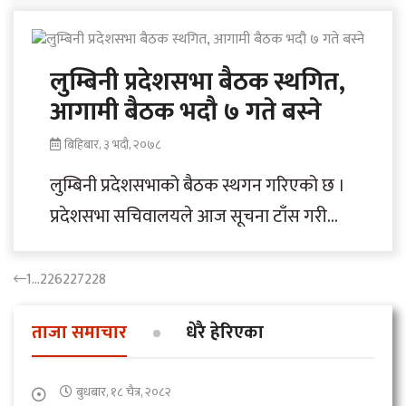
ढोल्यामोडमा सडकमाथिबाट पहिरो..
लुम्बिनी प्रदेशसभा बैठक स्थगित,
आगामी बैठक भदौ ७ गते बस्ने
बिहिबार, ३ भदौ, २०७८
लुम्बिनी प्रदेशसभाको बैठक स्थगन गरिएको छ ।
प्रदेशसभा सचिवालयले आज सूचना टाँस गरी
दिउँसो १ बजे बोलाइएको बैठक स्थगन गरिएको..
1
…
226
227
228
ताजा समाचार
धेरै हेरिएका
बुधबार, १८ चैत्र, २०८२