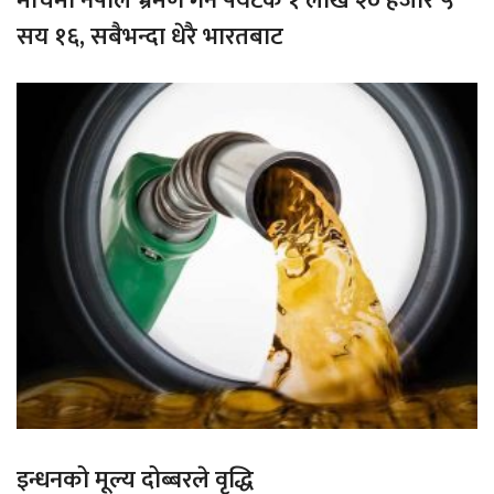
मार्चमा नेपाल भ्रमण गर्ने पर्यटक १ लाख २० हजार ५
सय १६, सबैभन्दा धेरै भारतबाट
इन्धनको मूल्य दोब्बरले वृद्धि