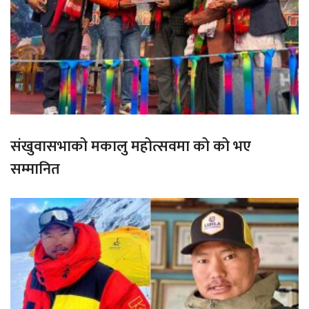
संखुवासभाको मकालु महोत्सवमा को को भए
सम्मानित