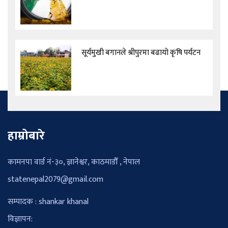
सूर्यमुखी बगानले श्रीपुरमा बढायो कृषि पर्यटन
हाम्रोबारे
कामनपा वार्ड नं-३०, ज्ञानेश्वर, काठमाडौँ , नेपाल
statenepal2079@gmail.com
सम्पादक : shankar khanal
विज्ञापन: