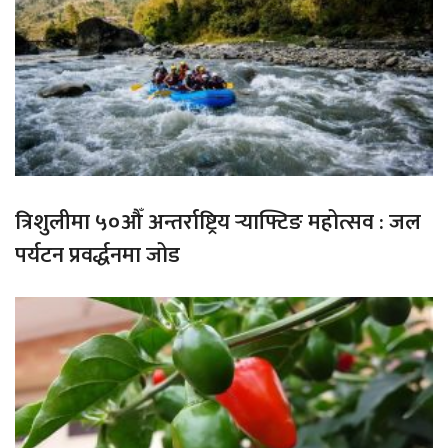
त्रिशुलीमा ५०औँ अन्तर्राष्ट्रिय र्‍याफ्टिङ महोत्सव : जल
पर्यटन प्रवर्द्धनमा जोड