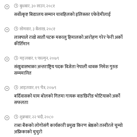
बुधबार, ३० साउन, २०८१
सर्वोत्कृष्ट बिद्यालय सम्मान चावहिलको इलिक्सर एकेडेमीलाई
सोमवार, ३ बैशाख, २०८१
लाक्पाले राखे सातौ पटक मकालु हिमालको आरोहण गरेर फेरी अर्को
कीर्तिमान
मङ्लबार, ९ फाल्गुन, २०७९
संखुवासभाका अन्तराष्ट्रिय पदक विजेता नेपाली धावक निमेश गुरुङ
सम्ममानित
आइतवार, १९ चैत्र, २०७९
बर्दिवासको घाम बोलको गितमा गायक वाङछिरीङ भोटियाको अर्को
सफलता
शुक्रबार, २२ भदौ, २०८०
राबा बैकको लोगोसंगै कार्यकारी प्रमुख किरण श्रेष्ठको तस्वीरले चुम्यो
अफ्रिकाको चुचुरो