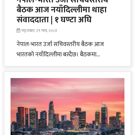
बैठक आज नयाँदिल्लीमा थाहा
संवाददाता | १ घण्टा अघि
मङ्लबार, २९ माघ, २०८१
नेपाल-भारत उर्जा सचिवस्तरीय बैठक आज
भारतको नयाँदिल्लीमा बस्दैछ। बैठकमा
अन्तरदेशीय प्रसारणलाइन निर्माणको ‘मोडालिटी’
तय गरिने भएको छ। नेपालबाट भारत र..