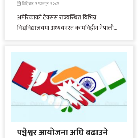
बिहिबार, १ फाल्गुन, २०८१
अमेरिकाको टेक्सस राज्यस्थित विभिन्न
विश्वविद्यालयमा अध्ययनरत कामविहीन नेपाली
विद्यार्थीलाई खाद्यान्न सहयोग गरिने भएको छ ।
टेक्ससको ड्यालस फोर्टवर्थ क्षेत्रमा रहेका..
पञ्चेश्वर आयोजना अघि बढाउने