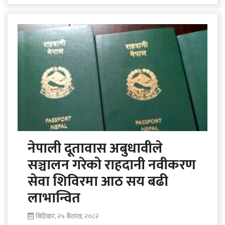
प्रभावित भएका छन् । झन् पछिल्लो समय २३
हजार..
नेपाली दूतावास अबुधावीले
सञ्चालन गरेको राहदानी नवीकरण
सेवा शिविरमा आठ सय बढी
लाभान्वित
बिहिबार, २५ बैशाख, २०८२