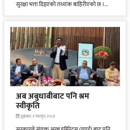
सुरक्षा भत्ता दिइएको तथ्यांक बाहिरीएकाे छ ।
एलोन मस्क र DOGE ले पत्ता लगाएका छन्..
अब अबुधाबीबाट पनि श्रम
स्वीकृति
शुक्रबार, २ फाल्गुन, २०८१
सरकारले संयुक्त अरब इमिरेट्स (युएई) बाट पनि