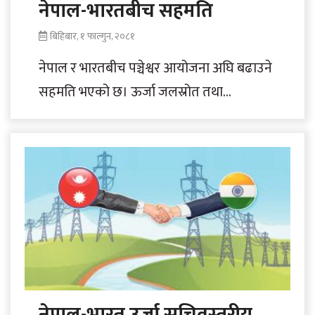
नेपाल-भारतबीच सहमति
बिहिबार, १ फाल्गुन, २०८१
नेपाल र भारतबीच पञ्चेश्वर आयोजना अघि बढाउने
सहमति भएको छ। ऊर्जा जलस्रोत तथा
सिँचाइमन्त्री दीपक खड्का र भारतका
जलशक्तिमन्त्री सिआर..
नेपाल-भारत उर्जा सचिवस्तरीय