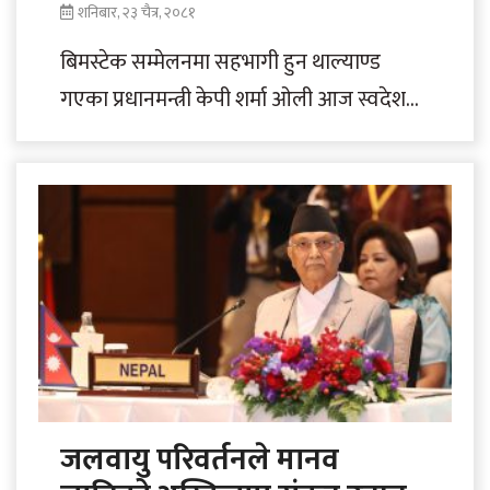
शनिबार, २३ चैत्र, २०८१
बिमस्टेक सम्मेलनमा सहभागी हुन थाल्याण्ड
गएका प्रधानमन्त्री केपी शर्मा ओली आज स्वदेश
फर्किँदैछन्। ओली नेतृत्वको प्रतिनिधि मण्डल आज
दिउँसो स्वदेश..
जलवायु परिवर्तनले मानव