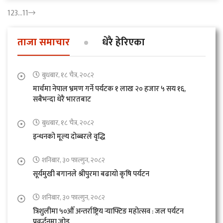
हजार पाँचसय १५ नेपाली प्रत्यक्ष रुपमा..
1
2
3
…
11
ताजा समाचार
धेरै हेरिएका
बुधबार, १८ चैत्र, २०८२
मार्चमा नेपाल भ्रमण गर्ने पर्यटक १ लाख २० हजार ५ सय १६,
सबैभन्दा धेरै भारतबाट
बुधबार, १८ चैत्र, २०८२
इन्धनको मूल्य दोब्बरले वृद्धि
शनिबार, ३० फाल्गुन, २०८२
सूर्यमुखी बगानले श्रीपुरमा बढायो कृषि पर्यटन
शनिबार, ३० फाल्गुन, २०८२
त्रिशुलीमा ५०औँ अन्तर्राष्ट्रिय र्‍याफ्टिङ महोत्सव : जल पर्यटन
प्रवर्द्धनमा जोड