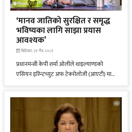
‘मानव जातिको सुरक्षित र समृद्ध
भविष्यका लागि साझा प्रयास
आवश्यक’
बिहिबार, २१ चैत्र, २०८१
प्रधानमन्त्री केपी शर्मा ओलीले थाइल्याण्डको
एसियन इस्न्टिच्युट अफ टेक्नोलोजी (आएटी) मा
आज आयोजित कार्यक्रमलाई सम्बोधन गर्दै मानव
जातिको सुरक्षित र..