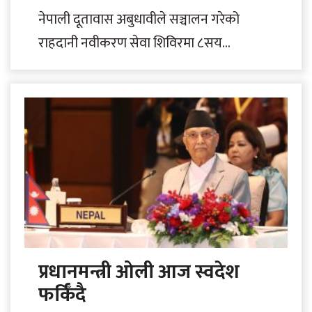
नेपाली दूतावास अबुधावीले सञ्चालन गरेको
राहदानी नवीकरण सेवा शिविरमा ८सय
भन्दाबढीले प्रत्यक्ष लाभ लिएका छन् । दूतावासले
यही वैशाख १७..
प्रधानमन्त्री ओली आज स्वदेश
फर्किँदै