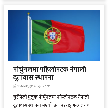
दूतावासले श्रमिकलाई सचेतना अभिवृद्धि गराएको
छ..
पोर्चुगलमा पहिलोपटक नेपाली
दूतावास स्थापना
आइतवार, ११ फाल्गुन, २०८१
युरोपेली मुलुक पोर्चुगलमा पहिलोपटक नेपाली
दूतावास स्थापना भएको छ । परराष्ट्र मन्त्रालयबाट