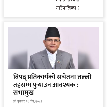
गाउँपालिका-१
पिसाङस्थित ग्रीनलेक।
समुद्री सतहदेखि ३
हजार मिटर उचाइमा
रहेको यस ताल मनाङ
आउने पर्यटकको
रोजाइमा पर्ने गरेको..
बिपद् प्रतिकार्यको सचेतना तल्लो
तहसम्म पुर्‍याउन आवश्यक :
सभामुख
बुधबार, २८ जेष्ठ, २०८२