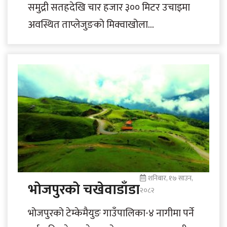
समुद्री सतहदेखि चार हजार ३०० मिटर उचाइमा
अवस्थित ताप्लेजुङको मिक्वाखोला
गाउँपालिका-५ लोदेन क्षेत्रमा रहेको याक गोठ।
हिमाली समुदायको जीवनशैलीसँग गाँसिएको..
शनिबार, १७ साउन,
भोजपुरको चखेवाडाँडा
२०८२
भोजपुरको टेम्केमैयुङ गाउँपालिका-४ नागीमा पर्ने