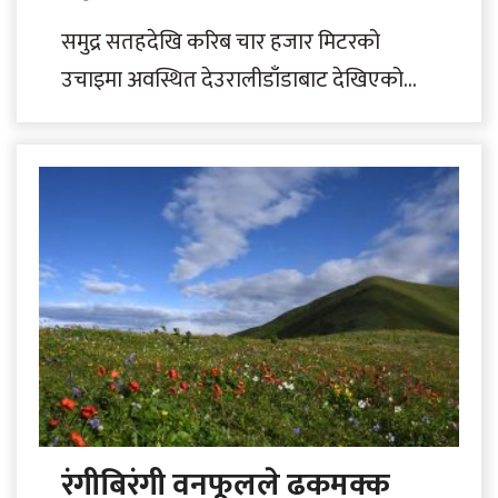
समुद्र सतहदेखि करिब चार हजार मिटरको
उचाइमा अवस्थित देउरालीडाँडाबाट देखिएको
निसेलढोर। नेपालको एकमात्र सिकार आरक्ष
ढोरपाटनमा पर्ने निसेलढोर पर्यटकका लागि..
रंगीबिरंगी वनफूलले ढकमक्क