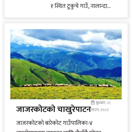
१ स्थित टुकुचे गाउँ, नालान्दा
बुद्धिस्ट विद्यालय, पृष्ठभूमिमा
बर्खायाममा उर्लिएको
कालीगण्डकी नदी र आसपास
क्षेत्र । तस्बिर :..
बुधबार, २८
जाजरकोटको चाखुरेपाटन
साउन, २०८२
जाजरकोटको बारेकोट गाउँपालिका-४