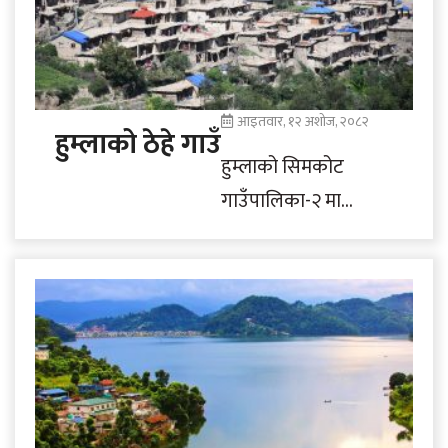
आइतवार, १२ अशोज, २०८२
हुम्लाको ठेहे गाउँ
हुम्लाको सिमकोट
गाउँपालिका-२ मा
अवस्थित जिल्लाकै
सबैभन्दा ठूलो र घना
बस्ती भएको ठेहे गाउँ।
माटोले छाएको
परम्परागत शैलीका
घरहरू आपसमा..