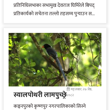
प्रतिनिधिसभाका सभामुख देवराज घिमिरेले बिपद्
प्रतिकार्यको सचेतना तल्लो तहसम्म पुर्‍याउन सके
प्राकृतिक प्रकोपबाट हुनसक्ने क्षति न्यूनिकरण गर्न
सकिने बताएका छन्।..
मङ्लबार, २७ जेष्ठ,
स्यालपोथरी लामपुच्छ्रे
२०८२
कञ्चनपुरको कृष्णपुर नगरपालिकाको सिस्ने