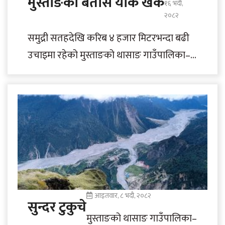
मुस्ताङको बतासे याक खर्क
१६ भदौ,
२०८२
समुद्री सतहदेखि करिब ४ हजार मिटरभन्दा बढी
उचाइमा रहेको मुस्ताङको थासाङ गाउँपालिका–१
र घरपझोङ गाउँपालिका–२ मा पर्ने दुई वटा
गाउँपालिकाको..
आइतवार, ८ भदौ, २०८२
सुन्दर टुकुचे
मुस्ताङको थासाङ गाउँपालिका–