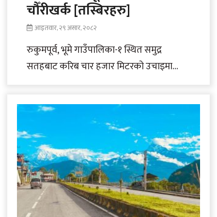
चौँरीखर्क [तस्बिरहरु]
आइतवार, २९ असार, २०८२
रुकुमपूर्व, भूमे गाउँपालिका-१ स्थित समुद्र
सतहबाट करिब चार हजार मिटरको उचाइमा
रहेको रमणीयस्थल चौँरीखर्कमा रंगीबिरंगी
वनफूलहरूले ढकमक्क ढाकिएको हरियाली
डाँडा।..