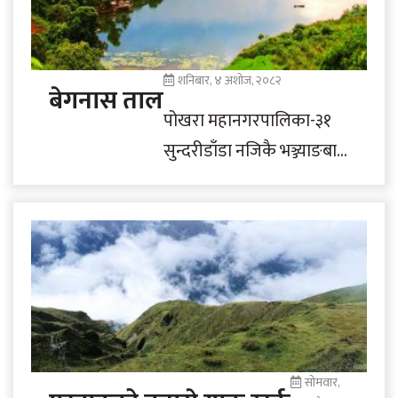
शनिबार, ४ अशोज, २०८२
बेगनास ताल
पोखरा महानगरपालिका-३१
सुन्दरीडाँडा नजिकै भञ्ज्याङबाट
देखिएको बेगनास ताल,
माझिकुना र आसपासका क्षेत्र।
सोमवार,