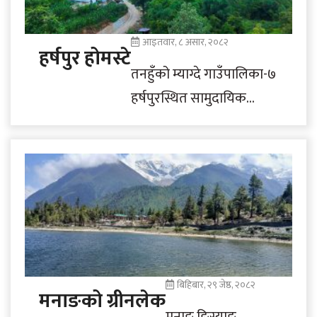
आइतवार, ८ असार, २०८२
हर्षपुर होमस्टे
तनहुँको म्याग्दे गाउँपालिका-७
हर्षपुरस्थित सामुदायिक
होमस्टे। सदरमुकाम
दमौलीबाट नजिकै रहेको यो
होमस्टे आन्तरिक पाहुनाको
रोजाइ बनेको छ।
बिहिबार, २९ जेष्ठ, २०८२
मनाङको ग्रीनलेक
मनाङ ङिस्याङ