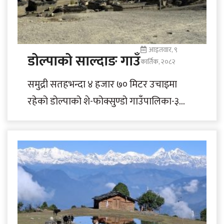
आइतवार, ९
डोल्पाको साल्दाङ गाउँ
कार्तिक, २०८२
समुद्री सतहभन्दा ४ हजार ७० मिटर उचाइमा
रहेको डोल्पाको शे-फोक्सुण्डो गाउँपालिका-३
स्थित प्रशासनिक केन्द्र साल्दाङ गाउँ। तस्बिर :
हेमन्त केसी/रासस