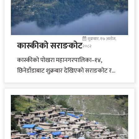
शुक्रबार, १७ अशोज,
कास्कीको सराङकोट
२०८२
कास्कीको पोखरा महानगरपालिका–१४,
छिनेडाँडाबाट शुक्रबार देखिएको सराङकोट र
पृष्ठभूमिमा हिमाल । तस्बिर : राधिका कँडेल/रासस