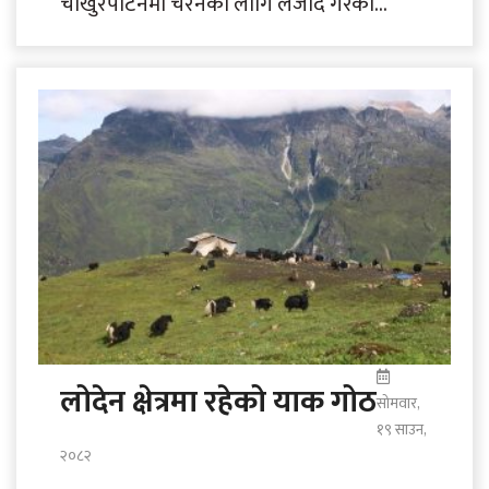
चाखुरेपाटनमा चरनका लागि लैजाँदै गरेका
भेडाका बथान। तस्बिर : हेमन्त केसी/रासस
लोदेन क्षेत्रमा रहेको याक गोठ
सोमवार,
१९ साउन,
२०८२