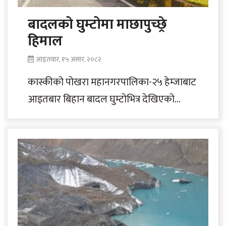
बादलको घुम्टोमा माछापुच्छ्रे
हिमाल
आइतवार, १५ असार, २०८२
कास्कीको पोखरा महानगरपालिका-२५ हेम्जाबाट
आइतबार बिहान बादल घुम्टोभित्र देखिएको
माछापुच्छ्रे हिमालको दृश्य। तस्बिर : राम थापा/
रासस