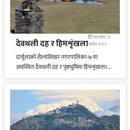
मङ्लबार, २८
देवथली दह र हिमशृंखला
अशोज, २०८२
दार्चुलाको शैल्यशिखर नगरपालिका-७ मा
अवस्थित देवथली दह र पृष्ठभूमिमा हिमशृंखला।
तस्बिर : गणेशसिंह धामी/रासस