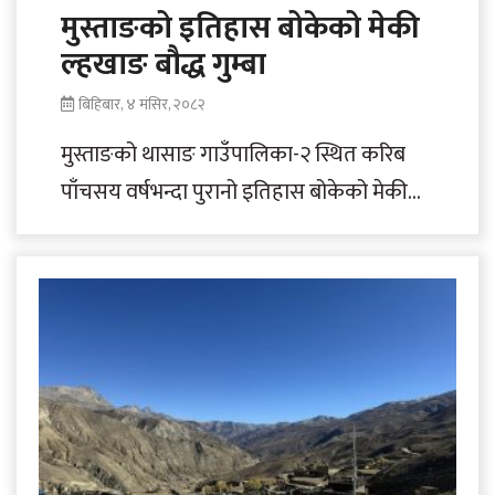
मुस्ताङको इतिहास बोकेको मेकी
ल्हखाङ बौद्ध गुम्बा
बिहिबार, ४ मंसिर, २०८२
मुस्ताङको थासाङ गाउँपालिका-२ स्थित करिब
पाँचसय वर्षभन्दा पुरानो इतिहास बोकेको मेकी
ल्हखाङ बौद्ध गुम्बा र पृष्ठभूमिमा सेताम्मे धौलागिरि
हिमाल। यो..