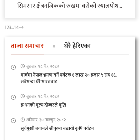
सिमसार क्षेत्रनजिकको रुखमा बसेको स्यालपोथरी
लामपुच्छ्रे चरा । यस चरालाई यहाँका स्थानीय
थारु समुदायले ललठोरी लमपुछिया..
1
2
3
…
14
ताजा समाचार
धेरै हेरिएका
बुधबार, १८ चैत्र, २०८२
मार्चमा नेपाल भ्रमण गर्ने पर्यटक १ लाख २० हजार ५ सय १६,
सबैभन्दा धेरै भारतबाट
बुधबार, १८ चैत्र, २०८२
इन्धनको मूल्य दोब्बरले वृद्धि
शनिबार, ३० फाल्गुन, २०८२
सूर्यमुखी बगानले श्रीपुरमा बढायो कृषि पर्यटन