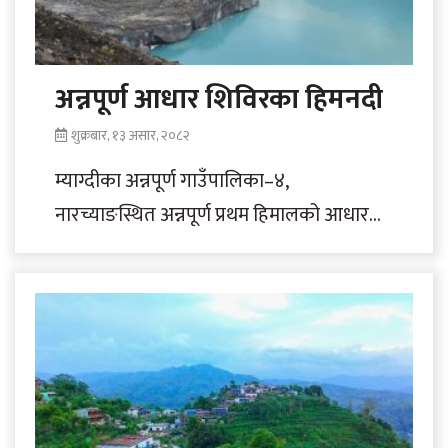
अन्नपूर्ण आधार शिविरका हिमनदी
शुक्रबार, १३ असार, २०८२
म्याग्दीका अन्नपूर्ण गाउँपालिका–४,
नारच्याङस्थित अन्नपूर्ण प्रथम हिमालको आधार
शिविरमा पग्लिएर हिमतालमा परिणत हुँदै गरेका
हिमनदी । जलवायु परिवर्तनको कारण तापक्रम..