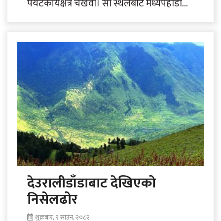
पर्यटकीयक्षेत्र चखेवा। सो स्थलबाट मध्यपहाडी
लोकमार्ग विस्तार भएकाले पर्यटकको आवागमन
बढेको छ। तस्बिर : युवराज..
देउरालीडाँडाबाट देखिएको
निसेलढोर
शुक्रबार, ९ साउन, २०८२