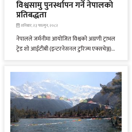
विश्वसामु पुनर्स्थापन गर्ने नेपालको
प्रतिबद्धता
शनिबार, २३ फाल्गुन, २०८२
नेपालले जर्मनीमा आयोजित विश्वको अग्रणी ट्राभल
ट्रेड शो आईटीबी (इन्टरनेसनल टुरिज्म एक्सचेञ्ज),
बर्लिनमा सहभागिता जनाएको छ। यही मार्च ३
तारिखदेखि..