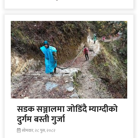
घट्दै जान थालेको छ। अत्यधिक चिसो बढेसँगै
सदरमुकाम जोमसोमका..
सडक सञ्जालमा जोडिँदै म्याग्दीको
दुर्गम बस्ती गुर्जा
सोमवार, २८ पुस, २०८२