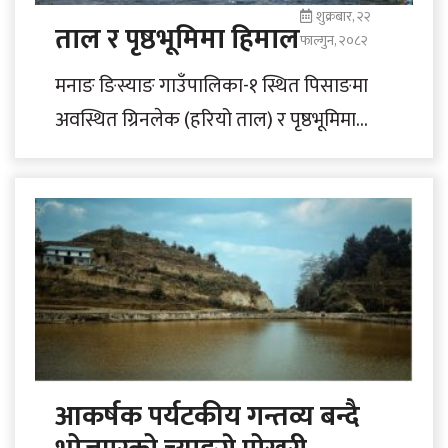
शुक्रबार, २२
ताल र पृष्ठभूमिमा हिमाल
फाल्गुन, २०८२
मनाङ ङिस्याङ गाउँपालिका-१ स्थित पिसाङमा
अवस्थित ग्रिनलेक (हरियो ताल) र पृष्ठभूमिमा
अन्नपूर्ण दोस्रो हिमाल । ताल र हिमालले यहाँ
आउने..
आकर्षक पर्यटकीय गन्तव्य बन्दै