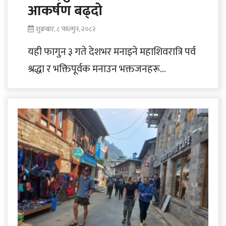
आकर्षण बढ्दो
शुक्रबार, ८ फाल्गुन, २०८२
यही फागुन ३ गते देशभर मनाइने महाशिवरात्रि पर्व
श्रद्धा र भक्तिपूर्वक मनाउन भक्तजनहरू
पूर्वतयारीमा जुट्न थालेका छन्। शिवरात्रिको
अवसरमा विशेषगरी..