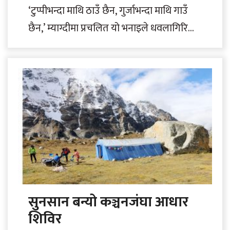
‘टुप्पीभन्दा माथि ठाउँ छैन, गुर्जाभन्दा माथि गाउँ
छैन,’ म्याग्दीमा प्रचलित यो भनाइले धवलागिरि
गाउँपालिका-१ मा रहेको गुर्जाको विकटतालाई
झल्काउँछ। हालसम्म..
सुनसान बन्यो कञ्चनजंघा आधार
शिविर