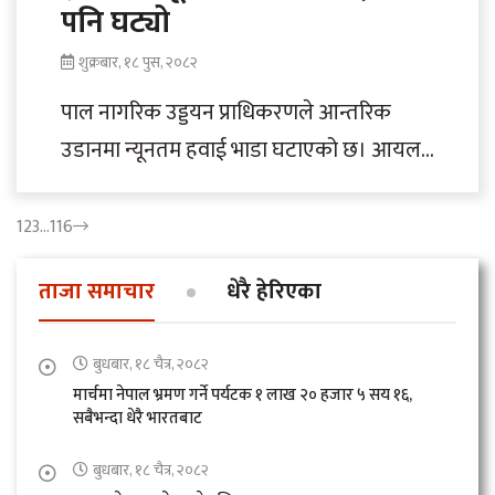
पनि घट्यो
शुक्रबार, १८ पुस, २०८२
पाल नागरिक उड्डयन प्राधिकरणले आन्तरिक
उडानमा न्यूनतम हवाई भाडा घटाएको छ। आयल
निगमले यही पुस १६ गते हवाई इन्धनको साबिक..
1
2
3
…
116
ताजा समाचार
धेरै हेरिएका
बुधबार, १८ चैत्र, २०८२
मार्चमा नेपाल भ्रमण गर्ने पर्यटक १ लाख २० हजार ५ सय १६,
सबैभन्दा धेरै भारतबाट
बुधबार, १८ चैत्र, २०८२