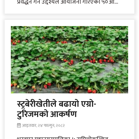
प्रवर्द्धन गर्ने उद्देश्यले आयोजना गरिएको ५०औँ
अन्तर्राष्ट्रिय ह्वाइटवाटर र्‍याफ्टिङ तथा कायकिङ
महोत्सव तथा २४औँ..
स्ट्रबेरीखेतीले बढायो एग्रो-
टुरिजमको आकर्षण
आइतवार, २४ फाल्गुन, २०८२