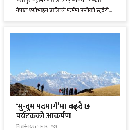
भरतपुर महानगरपालिका-५ समिचोकस्थित
नेपाल एग्रोभाइन प्रालिको फर्ममा फलेको स्ट्रबेरीले
यतिबेला पर्यटकको ध्यान तानेको छ। विगत पाँच
वर्षदेखि व्यावसायिक रूपमा सञ्चालन..
‘मुन्दुम पदमार्ग’मा बढ्दै छ
पर्यटकको आकर्षण
शनिबार, २३ फाल्गुन, २०८२