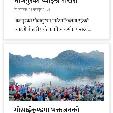
भोजपुरको च्याङ्ग्रे पोखरी
बिहिबार, २१ फाल्गुन, २०८२
भोजपुरको पौवादुङमा गाउँपालिकामा रहेको
च्याङ्ग्रे पोखरी पर्यटकको आकर्षक गन्तव्य
बनेको छ । पोखरीको संरक्षणसँगै यहाँ पानीबोट
सञ्चालनपछि यो क्षेत्र पर्यटनको..
गोसाइँकुण्डमा भक्तजनको