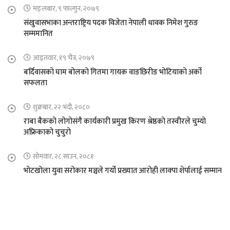
मङ्लबार, ९ फाल्गुन, २०७९
संखुवासभाका अन्तराष्ट्रिय पदक विजेता नेपाली धावक निमेश गुरुङ
सम्ममानित
आइतवार, १९ चैत्र, २०७९
बर्दिवासको घाम बोलको गितमा गायक वाङछिरीङ भोटियाको अर्को
सफलता
शुक्रबार, २२ भदौ, २०८०
राबा बैकको लोगोसंगै कार्यकारी प्रमुख किरण श्रेष्ठको तस्वीरले चुम्यो
अफ्रिकाको चुचुरो
सोमवार, २८ साउन, २०८१
भोटखोला युवा सरोकार मञ्चले गर्यो प्रख्यात आरोही लाक्पा शेर्पालाई सम्मान