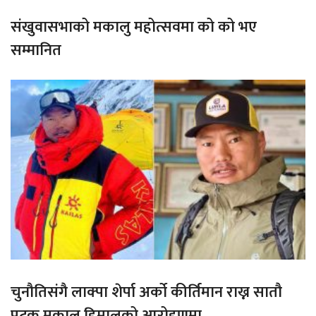
संखुवासभाको मकालु महोत्सवमा को को भए
सम्मानित
चुनौतिसंगै लाक्पा शेर्पा अर्को कीर्तिमान राख्न सातौ
पटक मकालु हिमालको आरोहणमा