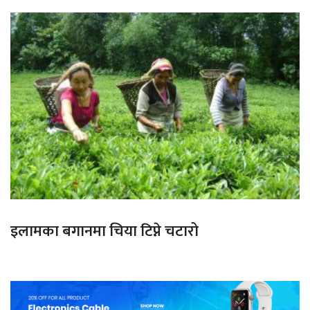
इलामका बगानमा चिया टिप्ने चटारो