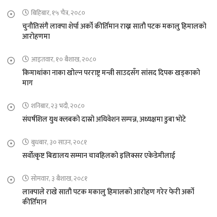
बिहिबार, १५ चैत्र, २०८०
चुनौतिसंगै लाक्पा शेर्पा अर्को कीर्तिमान राख्न सातौ पटक मकालु हिमालको
आरोहणमा
आइतवार, १० बैशाख, २०८०
किमाथांका नाका खोल्न परराष्ट्र मन्त्री साउदसँग सांसद दिपक खड्काको
माग
शनिबार, २३ भदौ, २०८०
संघर्षशिल युथ क्लबको दास्रो अधिवेशन सम्पन्न, अध्यक्षमा डुबा भोटे
बुधबार, ३० साउन, २०८१
सर्वोत्कृष्ट बिद्यालय सम्मान चावहिलको इलिक्सर एकेडेमीलाई
सोमवार, ३ बैशाख, २०८१
लाक्पाले राखे सातौ पटक मकालु हिमालको आरोहण गरेर फेरी अर्को
कीर्तिमान