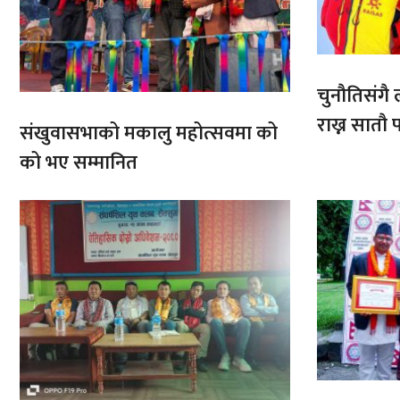
चुनौतिसंगै ल
राख्न सात
संखुवासभाको मकालु महोत्सवमा को
आरोहणमा
को भए सम्मानित