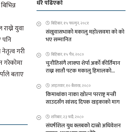
धेरै पढिएको
बिभिन्न
बिहिबार, १५ फाल्गुन, २०८१
ाख्ने युवा
संखुवासभाको मकालु महोत्सवमा को को
ए पनि
भए सम्मानित
नेतृत्व गरी
बिहिबार, १५ चैत्र, २०८०
न गरेकोमा
चुनौतिसंगै लाक्पा शेर्पा अर्को कीर्तिमान
राख्न सातौ पटक मकालु हिमालको
्पाले बताए
आरोहणमा
आइतवार, १० बैशाख, २०८०
किमाथांका नाका खोल्न परराष्ट्र मन्त्री
साउदसँग सांसद दिपक खड्काको माग
शनिबार, २३ भदौ, २०८०
संघर्षशिल युथ क्लबको दास्रो अधिवेशन