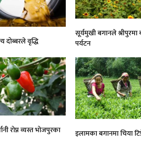
सूर्यमुखी बगानले श्रीपुरमा
य दोब्बरले वृद्धि
पर्यटन
ानी रोप्न व्यस्त भोजपुरका
इलामका बगानमा चिया टिप्