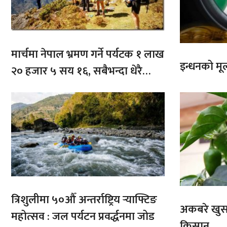
मार्चमा नेपाल भ्रमण गर्ने पर्यटक १ लाख
इन्धनको मूल्
२० हजार ५ सय १६, सबैभन्दा धेरै
भारतबाट
त्रिशुलीमा ५०औँ अन्तर्राष्ट्रिय र्‍याफ्टिङ
अकबरे खुर्स
महोत्सव : जल पर्यटन प्रवर्द्धनमा जोड
किसान