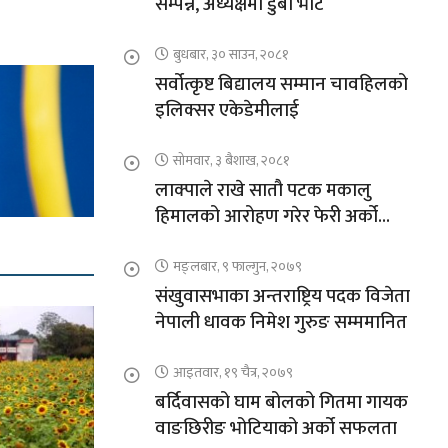
सम्पन्न, अध्यक्षमा डुबा भोटे
बुधबार, ३० साउन, २०८१
सर्वोत्कृष्ट बिद्यालय सम्मान चावहिलको
इलिक्सर एकेडेमीलाई
सोमवार, ३ बैशाख, २०८१
लाक्पाले राखे सातौ पटक मकालु
हिमालको आरोहण गरेर फेरी अर्को
कीर्तिमान
मङ्लबार, ९ फाल्गुन, २०७९
संखुवासभाका अन्तराष्ट्रिय पदक विजेता
नेपाली धावक निमेश गुरुङ सम्ममानित
आइतवार, १९ चैत्र, २०७९
बर्दिवासको घाम बोलको गितमा गायक
वाङछिरीङ भोटियाको अर्को सफलता