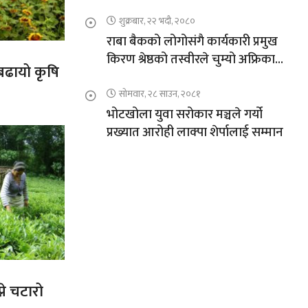
शुक्रबार, २२ भदौ, २०८०
राबा बैकको लोगोसंगै कार्यकारी प्रमुख
किरण श्रेष्ठको तस्वीरले चुम्यो अफ्रिकाको
 बढायो कृषि
चुचुरो
सोमवार, २८ साउन, २०८१
भोटखोला युवा सरोकार मञ्चले गर्यो
प्रख्यात आरोही लाक्पा शेर्पालाई सम्मान
ने चटारो