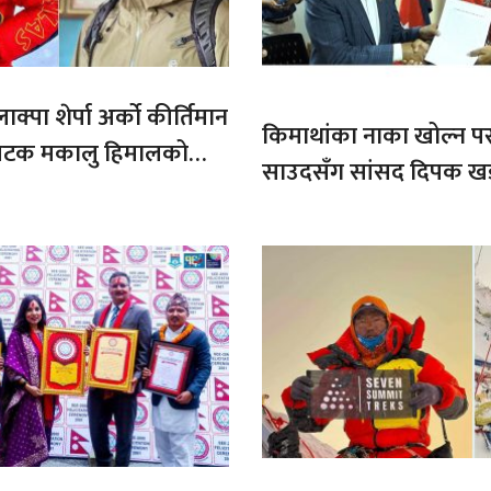
ाक्पा शेर्पा अर्को कीर्तिमान
किमाथांका नाका खोल्न परराष्
ौ पटक मकालु हिमालको
साउदसँग सांसद दिपक ख
माग