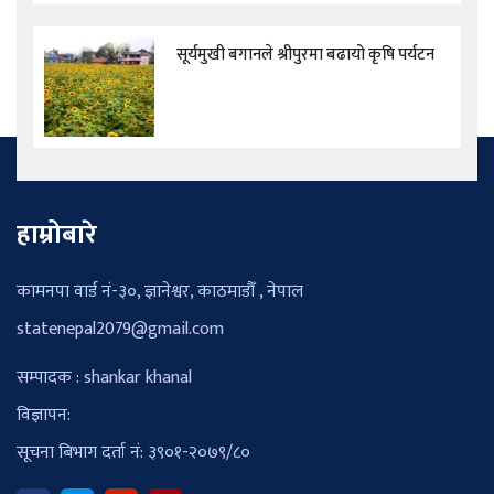
सूर्यमुखी बगानले श्रीपुरमा बढायो कृषि पर्यटन
हाम्रोबारे
कामनपा वार्ड नं-३०, ज्ञानेश्वर, काठमाडौँ , नेपाल
statenepal2079@gmail.com
सम्पादक : shankar khanal
विज्ञापन:
सूचना बिभाग दर्ता नं: ३९०१-२०७९/८०