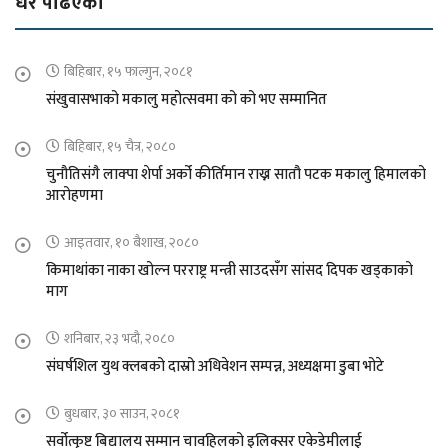
धेरै पढिएको
बिहिबार, १५ फाल्गुन, २०८१
संखुवासभाको मकालु महोत्सवमा को को भए सम्मानित
बिहिबार, १५ चैत्र, २०८०
चुनौतिसंगै लाक्पा शेर्पा अर्को कीर्तिमान राख्न सातौ पटक मकालु हिमालको
आरोहणमा
आइतवार, १० बैशाख, २०८०
किमाथांका नाका खोल्न परराष्ट्र मन्त्री साउदसँग सांसद दिपक खड्काको
माग
शनिबार, २३ भदौ, २०८०
संघर्षशिल युथ क्लबको दास्रो अधिवेशन सम्पन्न, अध्यक्षमा डुबा भोटे
बुधबार, ३० साउन, २०८१
सर्वोत्कृष्ट बिद्यालय सम्मान चावहिलको इलिक्सर एकेडेमीलाई