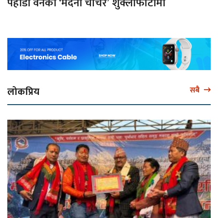
पहाडी वनको ‘मदना चाँचर’ शुक्लाफाँटामा
लोकप्रिय
सबै