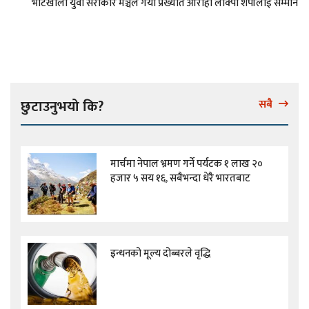
भोटखोला युवा सरोकार मञ्चले गर्यो प्रख्यात आरोही लाक्पा शेर्पालाई सम्मान
छुटाउनुभयो कि?
सबै
मार्चमा नेपाल भ्रमण गर्ने पर्यटक १ लाख २०
हजार ५ सय १६, सबैभन्दा धेरै भारतबाट
इन्धनको मूल्य दोब्बरले वृद्धि