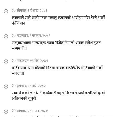
सोमवार, ३ बैशाख, २०८१
लाक्पाले राखे सातौ पटक मकालु हिमालको आरोहण गरेर फेरी अर्को
कीर्तिमान
मङ्लबार, ९ फाल्गुन, २०७९
संखुवासभाका अन्तराष्ट्रिय पदक विजेता नेपाली धावक निमेश गुरुङ
सम्ममानित
आइतवार, १९ चैत्र, २०७९
बर्दिवासको घाम बोलको गितमा गायक वाङछिरीङ भोटियाको अर्को
सफलता
शुक्रबार, २२ भदौ, २०८०
राबा बैकको लोगोसंगै कार्यकारी प्रमुख किरण श्रेष्ठको तस्वीरले चुम्यो
अफ्रिकाको चुचुरो
सोमवार, २८ साउन, २०८१