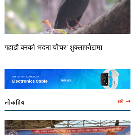
पहाडी वनको ‘मदना चाँचर’ शुक्लाफाँटामा
लोकप्रिय
सबै