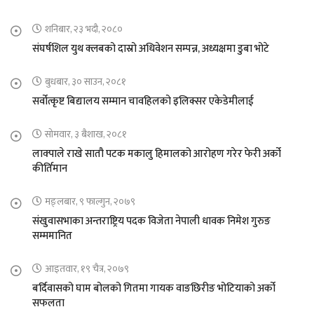
शनिबार, २३ भदौ, २०८०
संघर्षशिल युथ क्लबको दास्रो अधिवेशन सम्पन्न, अध्यक्षमा डुबा भोटे
बुधबार, ३० साउन, २०८१
सर्वोत्कृष्ट बिद्यालय सम्मान चावहिलको इलिक्सर एकेडेमीलाई
सोमवार, ३ बैशाख, २०८१
लाक्पाले राखे सातौ पटक मकालु हिमालको आरोहण गरेर फेरी अर्को
कीर्तिमान
मङ्लबार, ९ फाल्गुन, २०७९
संखुवासभाका अन्तराष्ट्रिय पदक विजेता नेपाली धावक निमेश गुरुङ
सम्ममानित
आइतवार, १९ चैत्र, २०७९
बर्दिवासको घाम बोलको गितमा गायक वाङछिरीङ भोटियाको अर्को
सफलता