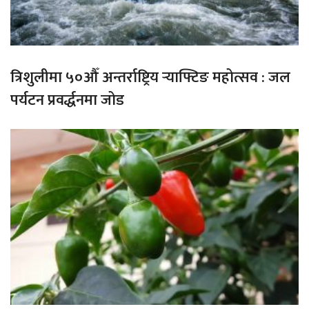
त्रिशुलीमा ५०औँ अन्तर्राष्ट्रिय र्‍याफ्टिङ महोत्सव : जल
पर्यटन प्रवर्द्धनमा जोड