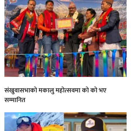
संखुवासभाको मकालु महोत्सवमा को को भए
सम्मानित