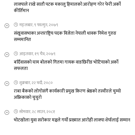
लाक्पाले राखे सातौ पटक मकालु हिमालको आरोहण गरेर फेरी अर्को
कीर्तिमान
मङ्लबार, ९ फाल्गुन, २०७९
संखुवासभाका अन्तराष्ट्रिय पदक विजेता नेपाली धावक निमेश गुरुङ
सम्ममानित
आइतवार, १९ चैत्र, २०७९
बर्दिवासको घाम बोलको गितमा गायक वाङछिरीङ भोटियाको अर्को
सफलता
शुक्रबार, २२ भदौ, २०८०
राबा बैकको लोगोसंगै कार्यकारी प्रमुख किरण श्रेष्ठको तस्वीरले चुम्यो
अफ्रिकाको चुचुरो
सोमवार, २८ साउन, २०८१
भोटखोला युवा सरोकार मञ्चले गर्यो प्रख्यात आरोही लाक्पा शेर्पालाई सम्मान