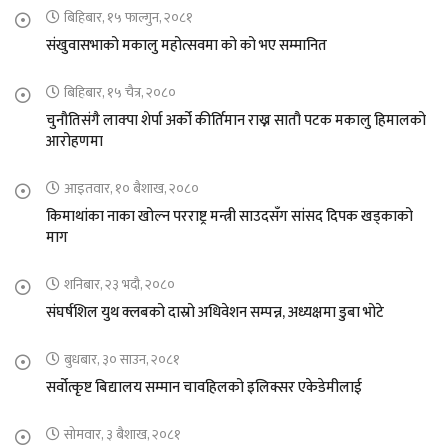
बिहिबार, १५ फाल्गुन, २०८१
संखुवासभाको मकालु महोत्सवमा को को भए सम्मानित
बिहिबार, १५ चैत्र, २०८०
चुनौतिसंगै लाक्पा शेर्पा अर्को कीर्तिमान राख्न सातौ पटक मकालु हिमालको
आरोहणमा
आइतवार, १० बैशाख, २०८०
किमाथांका नाका खोल्न परराष्ट्र मन्त्री साउदसँग सांसद दिपक खड्काको
माग
शनिबार, २३ भदौ, २०८०
संघर्षशिल युथ क्लबको दास्रो अधिवेशन सम्पन्न, अध्यक्षमा डुबा भोटे
बुधबार, ३० साउन, २०८१
सर्वोत्कृष्ट बिद्यालय सम्मान चावहिलको इलिक्सर एकेडेमीलाई
सोमवार, ३ बैशाख, २०८१