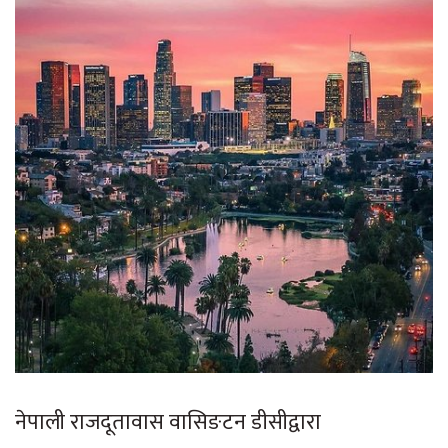
नेपाली राजदूतावास वासिङटन डीसीद्वारा