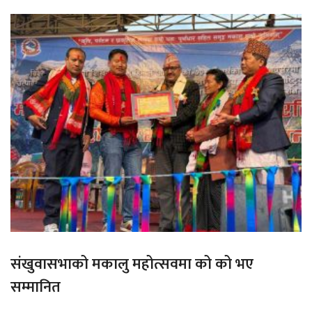
संखुवासभाको मकालु महोत्सवमा को को भए
सम्मानित