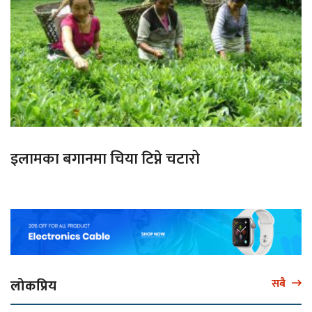
इलामका बगानमा चिया टिप्ने चटारो
लोकप्रिय
सबै