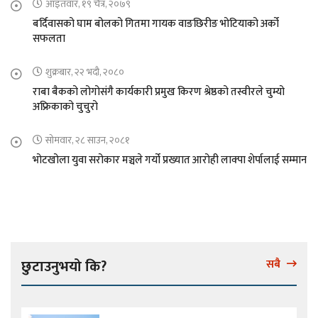
आइतवार, १९ चैत्र, २०७९
बर्दिवासको घाम बोलको गितमा गायक वाङछिरीङ भोटियाको अर्को
सफलता
शुक्रबार, २२ भदौ, २०८०
राबा बैकको लोगोसंगै कार्यकारी प्रमुख किरण श्रेष्ठको तस्वीरले चुम्यो
अफ्रिकाको चुचुरो
सोमवार, २८ साउन, २०८१
भोटखोला युवा सरोकार मञ्चले गर्यो प्रख्यात आरोही लाक्पा शेर्पालाई सम्मान
छुटाउनुभयो कि?
सबै