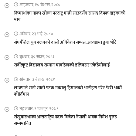
आइतवार, १० बैशाख, २०८०
किमाथांका नाका खोल्न परराष्ट्र मन्त्री साउदसँग सांसद दिपक खड्काको
माग
शनिबार, २३ भदौ, २०८०
संघर्षशिल युथ क्लबको दास्रो अधिवेशन सम्पन्न, अध्यक्षमा डुबा भोटे
बुधबार, ३० साउन, २०८१
सर्वोत्कृष्ट बिद्यालय सम्मान चावहिलको इलिक्सर एकेडेमीलाई
सोमवार, ३ बैशाख, २०८१
लाक्पाले राखे सातौ पटक मकालु हिमालको आरोहण गरेर फेरी अर्को
कीर्तिमान
मङ्लबार, ९ फाल्गुन, २०७९
संखुवासभाका अन्तराष्ट्रिय पदक विजेता नेपाली धावक निमेश गुरुङ
सम्ममानित