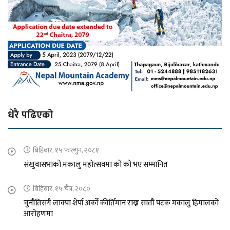
धेरै पढिएको
बिहिबार, १५ फाल्गुन, २०८१
संखुवासभाको मकालु महोत्सवमा को को भए सम्मानित
बिहिबार, १५ चैत्र, २०८०
चुनौतिसंगै लाक्पा शेर्पा अर्को कीर्तिमान राख्न सातौ पटक मकालु हिमालको
आरोहणमा