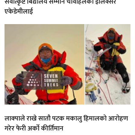
सर्वोत्कृष्ट बिद्यालय सम्मान चावहिलको इलिक्सर
एकेडेमीलाई
लाक्पाले राखे सातौ पटक मकालु हिमालको आरोहण
गरेर फेरी अर्को कीर्तिमान