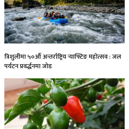
त्रिशुलीमा ५०औँ अन्तर्राष्ट्रिय र्‍याफ्टिङ महोत्सव : जल
पर्यटन प्रवर्द्धनमा जोड