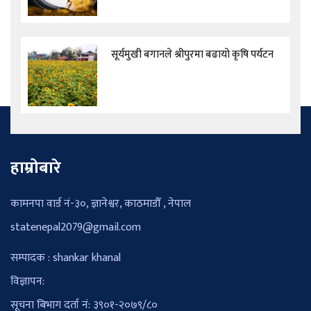
सूर्यमुखी बगानले श्रीपुरमा बढायो कृषि पर्यटन
हाम्रोबारे
कामनपा वार्ड नं-३०, ज्ञानेश्वर, काठमाडौँ , नेपाल
statenepal2079@gmail.com
सम्पादक : shankar khanal
विज्ञापन:
सूचना बिभाग दर्ता नं: ३९०१-२०७९/८०