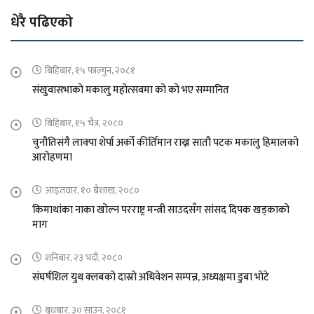
धेरै पढिएको
बिहिबार, १५ फाल्गुन, २०८१
संखुवासभाको मकालु महोत्सवमा को को भए सम्मानित
बिहिबार, १५ चैत्र, २०८०
चुनौतिसंगै लाक्पा शेर्पा अर्को कीर्तिमान राख्न सातौ पटक मकालु हिमालको
आरोहणमा
आइतवार, १० बैशाख, २०८०
किमाथांका नाका खोल्न परराष्ट्र मन्त्री साउदसँग सांसद दिपक खड्काको
माग
शनिबार, २३ भदौ, २०८०
संघर्षशिल युथ क्लबको दास्रो अधिवेशन सम्पन्न, अध्यक्षमा डुबा भोटे
बुधबार, ३० साउन, २०८१