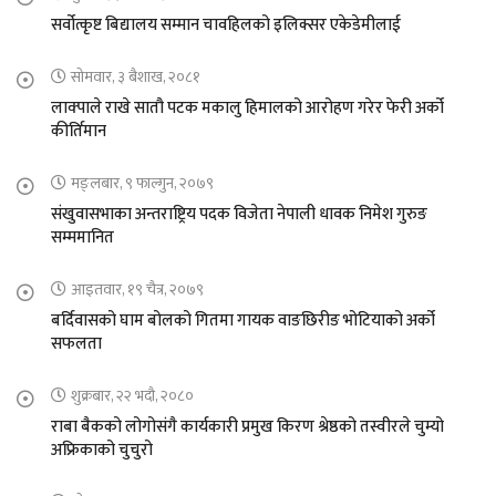
सर्वोत्कृष्ट बिद्यालय सम्मान चावहिलको इलिक्सर एकेडेमीलाई
सोमवार, ३ बैशाख, २०८१
लाक्पाले राखे सातौ पटक मकालु हिमालको आरोहण गरेर फेरी अर्को
कीर्तिमान
मङ्लबार, ९ फाल्गुन, २०७९
संखुवासभाका अन्तराष्ट्रिय पदक विजेता नेपाली धावक निमेश गुरुङ
सम्ममानित
आइतवार, १९ चैत्र, २०७९
बर्दिवासको घाम बोलको गितमा गायक वाङछिरीङ भोटियाको अर्को
सफलता
शुक्रबार, २२ भदौ, २०८०
राबा बैकको लोगोसंगै कार्यकारी प्रमुख किरण श्रेष्ठको तस्वीरले चुम्यो
अफ्रिकाको चुचुरो