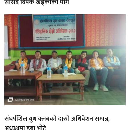
सांसद दिपक खड्काको माग
संघर्षशिल युथ क्लबको दास्रो अधिवेशन सम्पन्न,
अध्यक्षमा डुबा भोटे