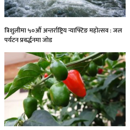
त्रिशुलीमा ५०औँ अन्तर्राष्ट्रिय र्‍याफ्टिङ महोत्सव : जल
पर्यटन प्रवर्द्धनमा जोड