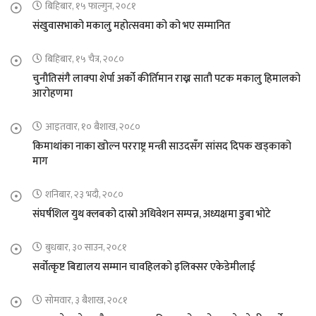
बिहिबार, १५ फाल्गुन, २०८१
संखुवासभाको मकालु महोत्सवमा को को भए सम्मानित
बिहिबार, १५ चैत्र, २०८०
चुनौतिसंगै लाक्पा शेर्पा अर्को कीर्तिमान राख्न सातौ पटक मकालु हिमालको
आरोहणमा
आइतवार, १० बैशाख, २०८०
किमाथांका नाका खोल्न परराष्ट्र मन्त्री साउदसँग सांसद दिपक खड्काको
माग
शनिबार, २३ भदौ, २०८०
संघर्षशिल युथ क्लबको दास्रो अधिवेशन सम्पन्न, अध्यक्षमा डुबा भोटे
बुधबार, ३० साउन, २०८१
सर्वोत्कृष्ट बिद्यालय सम्मान चावहिलको इलिक्सर एकेडेमीलाई
सोमवार, ३ बैशाख, २०८१