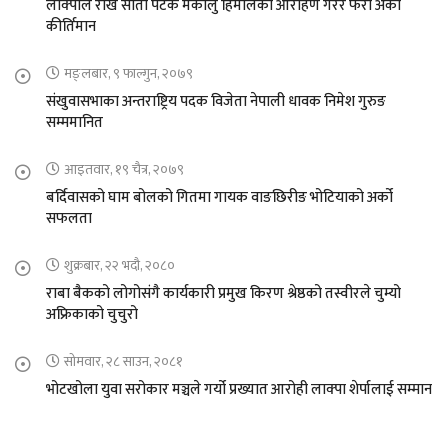
लाक्पाले राखे सातौ पटक मकालु हिमालको आरोहण गरेर फेरी अर्को
कीर्तिमान
मङ्लबार, ९ फाल्गुन, २०७९
संखुवासभाका अन्तराष्ट्रिय पदक विजेता नेपाली धावक निमेश गुरुङ
सम्ममानित
आइतवार, १९ चैत्र, २०७९
बर्दिवासको घाम बोलको गितमा गायक वाङछिरीङ भोटियाको अर्को
सफलता
शुक्रबार, २२ भदौ, २०८०
राबा बैकको लोगोसंगै कार्यकारी प्रमुख किरण श्रेष्ठको तस्वीरले चुम्यो
अफ्रिकाको चुचुरो
सोमवार, २८ साउन, २०८१
भोटखोला युवा सरोकार मञ्चले गर्यो प्रख्यात आरोही लाक्पा शेर्पालाई सम्मान