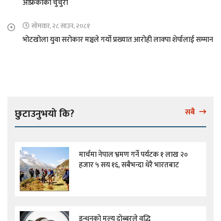
अफ्रिकाको चुचुरो
सोमवार, २८ साउन, २०८१
भोटखोला युवा सरोकार मञ्चले गर्यो प्रख्यात आरोही लाक्पा शेर्पालाई सम्मान
छुटाउनुभयो कि?
सबै
मार्चमा नेपाल भ्रमण गर्ने पर्यटक १ लाख २०
हजार ५ सय १६, सबैभन्दा धेरै भारतबाट
इन्धनको मूल्य दोब्बरले वृद्धि