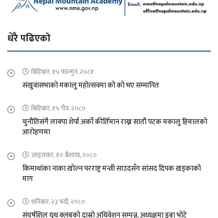
धेरै पढिएको
बिहिबार, १५ फाल्गुन, २०८१
संखुवासभाको मकालु महोत्सवमा को को भए सम्मानित
बिहिबार, १५ चैत्र, २०८०
चुनौतिसंगै लाक्पा शेर्पा अर्को कीर्तिमान राख्न सातौ पटक मकालु हिमालको
आरोहणमा
आइतवार, १० बैशाख, २०८०
किमाथांका नाका खोल्न परराष्ट्र मन्त्री साउदसँग सांसद दिपक खड्काको
माग
शनिबार, २३ भदौ, २०८०
संघर्षशिल युथ क्लबको दास्रो अधिवेशन सम्पन्न, अध्यक्षमा डुबा भोटे