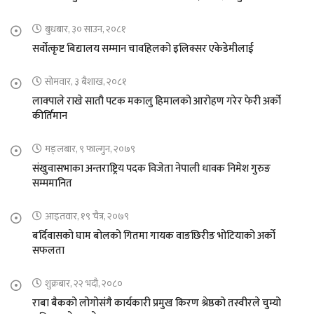
बुधबार, ३० साउन, २०८१
सर्वोत्कृष्ट बिद्यालय सम्मान चावहिलको इलिक्सर एकेडेमीलाई
सोमवार, ३ बैशाख, २०८१
लाक्पाले राखे सातौ पटक मकालु हिमालको आरोहण गरेर फेरी अर्को
कीर्तिमान
मङ्लबार, ९ फाल्गुन, २०७९
संखुवासभाका अन्तराष्ट्रिय पदक विजेता नेपाली धावक निमेश गुरुङ
सम्ममानित
आइतवार, १९ चैत्र, २०७९
बर्दिवासको घाम बोलको गितमा गायक वाङछिरीङ भोटियाको अर्को
सफलता
शुक्रबार, २२ भदौ, २०८०
राबा बैकको लोगोसंगै कार्यकारी प्रमुख किरण श्रेष्ठको तस्वीरले चुम्यो