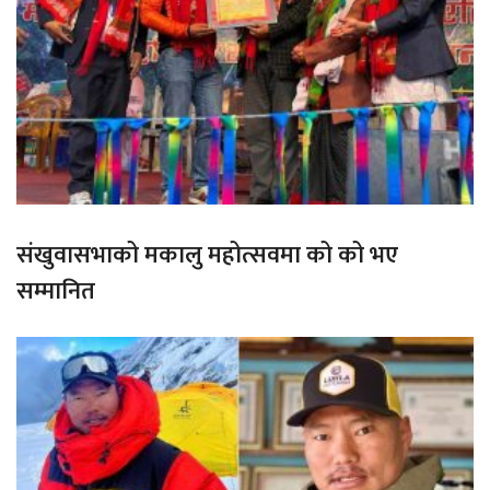
संखुवासभाको मकालु महोत्सवमा को को भए
सम्मानित