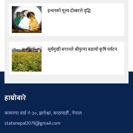
इन्धनको मूल्य दोब्बरले वृद्धि
सूर्यमुखी बगानले श्रीपुरमा बढायो कृषि पर्यटन
हाम्रोबारे
कामनपा वार्ड नं-३०, ज्ञानेश्वर, काठमाडौँ , नेपाल
statenepal2079@gmail.com