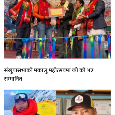
संखुवासभाको मकालु महोत्सवमा को को भए
सम्मानित