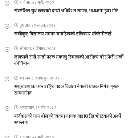
शनिबार, २३ भदौ, २०८०
संघर्षशिल युथ क्लबको दास्रो अधिवेशन सम्पन्न, अध्यक्षमा डुबा भोटे
बुधबार, ३० साउन, २०८१
सर्वोत्कृष्ट बिद्यालय सम्मान चावहिलको इलिक्सर एकेडेमीलाई
सोमवार, ३ बैशाख, २०८१
लाक्पाले राखे सातौ पटक मकालु हिमालको आरोहण गरेर फेरी अर्को
कीर्तिमान
मङ्लबार, ९ फाल्गुन, २०७९
संखुवासभाका अन्तराष्ट्रिय पदक विजेता नेपाली धावक निमेश गुरुङ
सम्ममानित
आइतवार, १९ चैत्र, २०७९
बर्दिवासको घाम बोलको गितमा गायक वाङछिरीङ भोटियाको अर्को
सफलता
शुक्रबार, २२ भदौ, २०८०