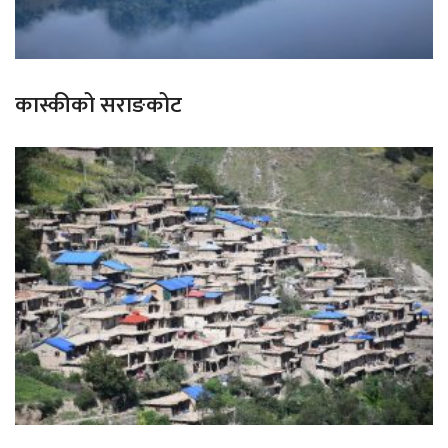
कास्कीको सराङकोट