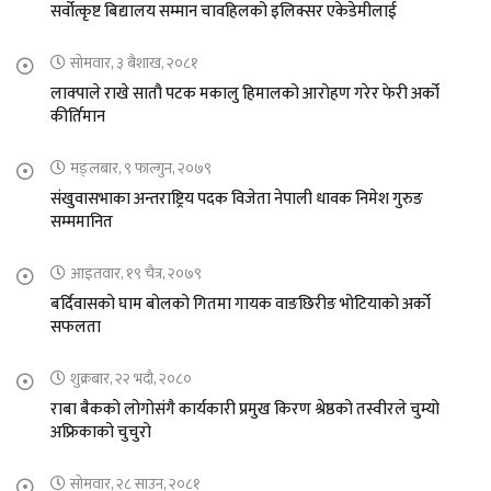
सर्वोत्कृष्ट बिद्यालय सम्मान चावहिलको इलिक्सर एकेडेमीलाई
सोमवार, ३ बैशाख, २०८१
लाक्पाले राखे सातौ पटक मकालु हिमालको आरोहण गरेर फेरी अर्को
कीर्तिमान
मङ्लबार, ९ फाल्गुन, २०७९
संखुवासभाका अन्तराष्ट्रिय पदक विजेता नेपाली धावक निमेश गुरुङ
सम्ममानित
आइतवार, १९ चैत्र, २०७९
बर्दिवासको घाम बोलको गितमा गायक वाङछिरीङ भोटियाको अर्को
सफलता
शुक्रबार, २२ भदौ, २०८०
राबा बैकको लोगोसंगै कार्यकारी प्रमुख किरण श्रेष्ठको तस्वीरले चुम्यो
अफ्रिकाको चुचुरो
सोमवार, २८ साउन, २०८१