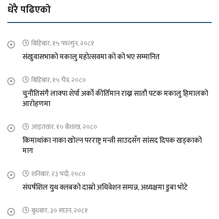
धेरै पढिएको
बिहिबार, १५ फाल्गुन, २०८१
संखुवासभाको मकालु महोत्सवमा को को भए सम्मानित
बिहिबार, १५ चैत्र, २०८०
चुनौतिसंगै लाक्पा शेर्पा अर्को कीर्तिमान राख्न सातौ पटक मकालु हिमालको
आरोहणमा
आइतवार, १० बैशाख, २०८०
किमाथांका नाका खोल्न परराष्ट्र मन्त्री साउदसँग सांसद दिपक खड्काको
माग
शनिबार, २३ भदौ, २०८०
संघर्षशिल युथ क्लबको दास्रो अधिवेशन सम्पन्न, अध्यक्षमा डुबा भोटे
बुधबार, ३० साउन, २०८१