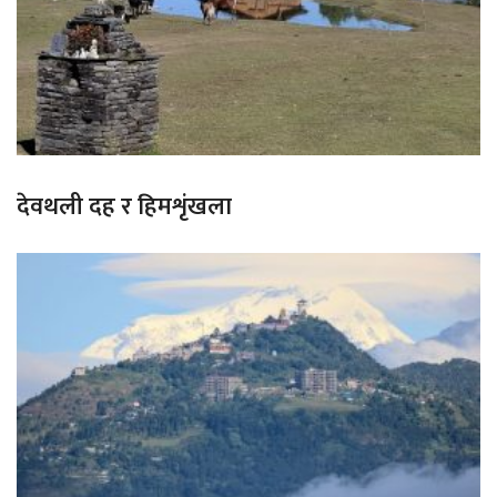
देवथली दह र हिमशृंखला