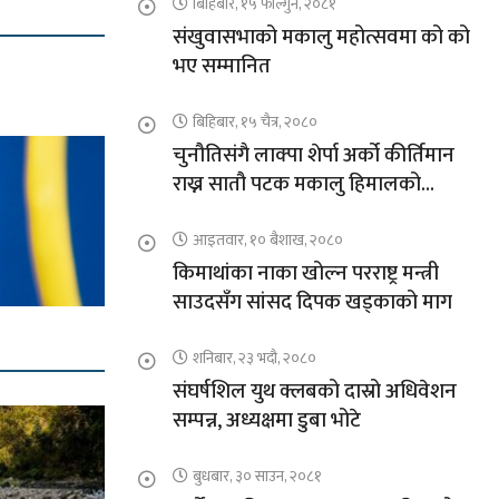
बिहिबार, १५ फाल्गुन, २०८१
संखुवासभाको मकालु महोत्सवमा को को
भए सम्मानित
बिहिबार, १५ चैत्र, २०८०
चुनौतिसंगै लाक्पा शेर्पा अर्को कीर्तिमान
राख्न सातौ पटक मकालु हिमालको
आरोहणमा
आइतवार, १० बैशाख, २०८०
किमाथांका नाका खोल्न परराष्ट्र मन्त्री
साउदसँग सांसद दिपक खड्काको माग
शनिबार, २३ भदौ, २०८०
संघर्षशिल युथ क्लबको दास्रो अधिवेशन
सम्पन्न, अध्यक्षमा डुबा भोटे
बुधबार, ३० साउन, २०८१