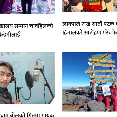
लाक्पाले राखे सातौ पटक
ट बिद्यालय सम्मान चावहिलको
हिमालको आरोहण गरेर फेर
केडेमीलाई
कीर्तिमान
ो घाम बोलको गितमा गायक