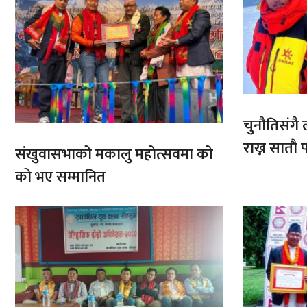
चुनौतिसंगै ल
राख्न सात
संखुवासभाको मकालु महोत्सवमा को
आरोहणमा
को भए सम्मानित