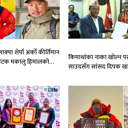
ाक्पा शेर्पा अर्को कीर्तिमान
किमाथांका नाका खोल्न परराष्
ौ पटक मकालु हिमालको
साउदसँग सांसद दिपक ख
माग