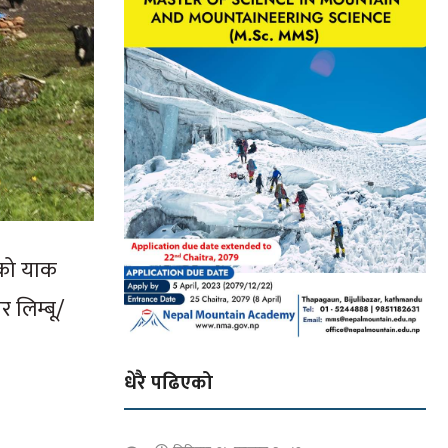
ेको याक
 लिम्बू/
धेरै पढिएको