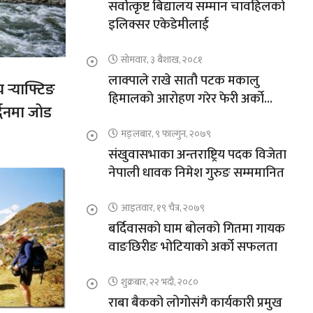
सर्वोत्कृष्ट बिद्यालय सम्मान चावहिलको
इलिक्सर एकेडेमीलाई
सोमवार, ३ बैशाख, २०८१
लाक्पाले राखे सातौ पटक मकालु
य र्‍याफ्टिङ
हिमालको आरोहण गरेर फेरी अर्को
द्धनमा जोड
कीर्तिमान
मङ्लबार, ९ फाल्गुन, २०७९
संखुवासभाका अन्तराष्ट्रिय पदक विजेता
नेपाली धावक निमेश गुरुङ सम्ममानित
आइतवार, १९ चैत्र, २०७९
बर्दिवासको घाम बोलको गितमा गायक
वाङछिरीङ भोटियाको अर्को सफलता
शुक्रबार, २२ भदौ, २०८०
राबा बैकको लोगोसंगै कार्यकारी प्रमुख