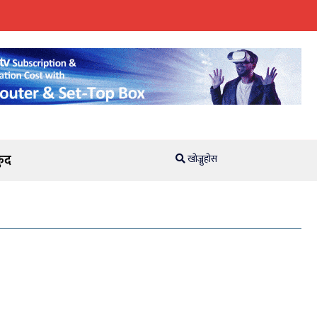
ुद
खोज्नुहोस