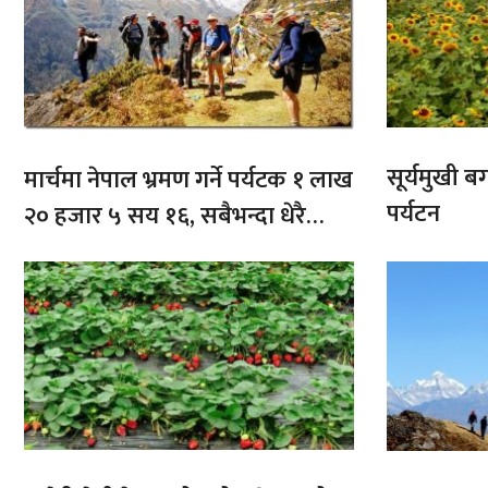
सूर्यमुखी ब
मार्चमा नेपाल भ्रमण गर्ने पर्यटक १ लाख
पर्यटन
२० हजार ५ सय १६, सबैभन्दा धेरै
भारतबाट