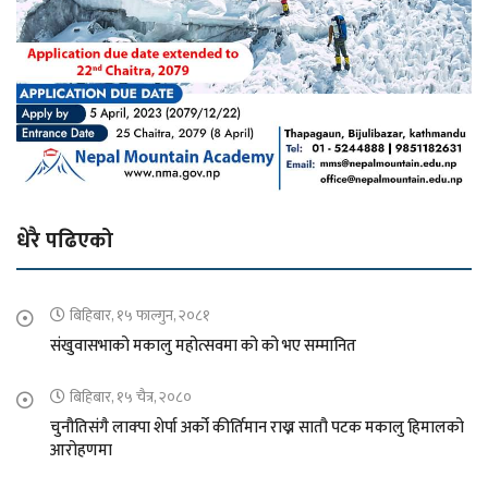
धेरै पढिएको
बिहिबार, १५ फाल्गुन, २०८१
संखुवासभाको मकालु महोत्सवमा को को भए सम्मानित
बिहिबार, १५ चैत्र, २०८०
चुनौतिसंगै लाक्पा शेर्पा अर्को कीर्तिमान राख्न सातौ पटक मकालु हिमालको
आरोहणमा