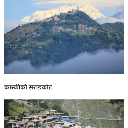
कास्कीको सराङकोट