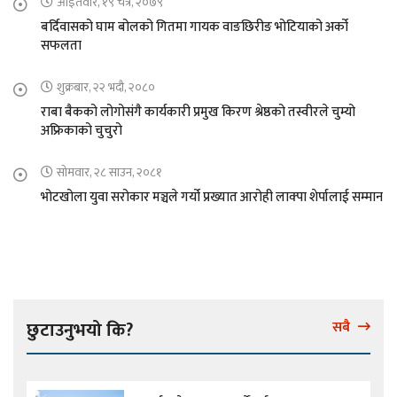
आइतवार, १९ चैत्र, २०७९
बर्दिवासको घाम बोलको गितमा गायक वाङछिरीङ भोटियाको अर्को
सफलता
शुक्रबार, २२ भदौ, २०८०
राबा बैकको लोगोसंगै कार्यकारी प्रमुख किरण श्रेष्ठको तस्वीरले चुम्यो
अफ्रिकाको चुचुरो
सोमवार, २८ साउन, २०८१
भोटखोला युवा सरोकार मञ्चले गर्यो प्रख्यात आरोही लाक्पा शेर्पालाई सम्मान
छुटाउनुभयो कि?
सबै