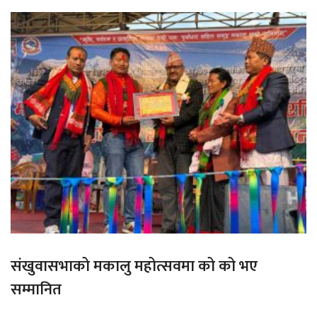
संखुवासभाको मकालु महोत्सवमा को को भए
सम्मानित