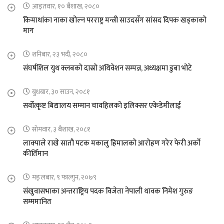
आइतवार, १० बैशाख, २०८०
किमाथांका नाका खोल्न परराष्ट्र मन्त्री साउदसँग सांसद दिपक खड्काको
माग
शनिबार, २३ भदौ, २०८०
संघर्षशिल युथ क्लबको दास्रो अधिवेशन सम्पन्न, अध्यक्षमा डुबा भोटे
बुधबार, ३० साउन, २०८१
सर्वोत्कृष्ट बिद्यालय सम्मान चावहिलको इलिक्सर एकेडेमीलाई
सोमवार, ३ बैशाख, २०८१
लाक्पाले राखे सातौ पटक मकालु हिमालको आरोहण गरेर फेरी अर्को
कीर्तिमान
मङ्लबार, ९ फाल्गुन, २०७९
संखुवासभाका अन्तराष्ट्रिय पदक विजेता नेपाली धावक निमेश गुरुङ
सम्ममानित