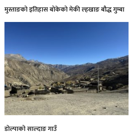
मुस्ताङको इतिहास बोकेको मेकी ल्हखाङ बौद्ध गुम्बा
डोल्पाको साल्दाङ गाउँ