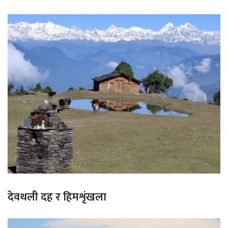
देवथली दह र हिमशृंखला