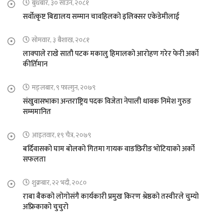
बुधबार, ३० साउन, २०८१
सर्वोत्कृष्ट बिद्यालय सम्मान चावहिलको इलिक्सर एकेडेमीलाई
सोमवार, ३ बैशाख, २०८१
लाक्पाले राखे सातौ पटक मकालु हिमालको आरोहण गरेर फेरी अर्को
कीर्तिमान
मङ्लबार, ९ फाल्गुन, २०७९
संखुवासभाका अन्तराष्ट्रिय पदक विजेता नेपाली धावक निमेश गुरुङ
सम्ममानित
आइतवार, १९ चैत्र, २०७९
बर्दिवासको घाम बोलको गितमा गायक वाङछिरीङ भोटियाको अर्को
सफलता
शुक्रबार, २२ भदौ, २०८०
राबा बैकको लोगोसंगै कार्यकारी प्रमुख किरण श्रेष्ठको तस्वीरले चुम्यो
अफ्रिकाको चुचुरो