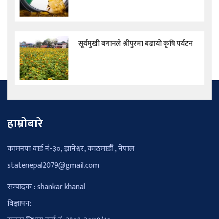
सूर्यमुखी बगानले श्रीपुरमा बढायो कृषि पर्यटन
हाम्रोबारे
कामनपा वार्ड नं-३०, ज्ञानेश्वर, काठमाडौँ , नेपाल
statenepal2079@gmail.com
सम्पादक : shankar khanal
विज्ञापन: