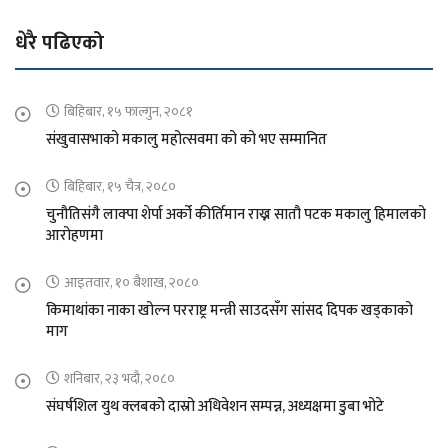
धेरै पढिएको
बिहिबार, १५ फाल्गुन, २०८१
संखुवासभाको मकालु महोत्सवमा को को भए सम्मानित
बिहिबार, १५ चैत्र, २०८०
चुनौतिसंगै लाक्पा शेर्पा अर्को कीर्तिमान राख्न सातौ पटक मकालु हिमालको
आरोहणमा
आइतवार, १० बैशाख, २०८०
किमाथांका नाका खोल्न परराष्ट्र मन्त्री साउदसँग सांसद दिपक खड्काको
माग
शनिबार, २३ भदौ, २०८०
संघर्षशिल युथ क्लबको दास्रो अधिवेशन सम्पन्न, अध्यक्षमा डुबा भोटे