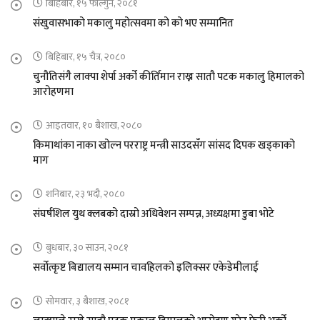
बिहिबार, १५ फाल्गुन, २०८१
संखुवासभाको मकालु महोत्सवमा को को भए सम्मानित
बिहिबार, १५ चैत्र, २०८०
चुनौतिसंगै लाक्पा शेर्पा अर्को कीर्तिमान राख्न सातौ पटक मकालु हिमालको
आरोहणमा
आइतवार, १० बैशाख, २०८०
किमाथांका नाका खोल्न परराष्ट्र मन्त्री साउदसँग सांसद दिपक खड्काको
माग
शनिबार, २३ भदौ, २०८०
संघर्षशिल युथ क्लबको दास्रो अधिवेशन सम्पन्न, अध्यक्षमा डुबा भोटे
बुधबार, ३० साउन, २०८१
सर्वोत्कृष्ट बिद्यालय सम्मान चावहिलको इलिक्सर एकेडेमीलाई
सोमवार, ३ बैशाख, २०८१