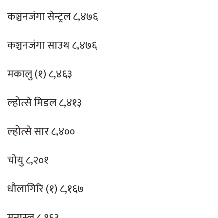
कञ्चनजंगा सेन्ट्रल ८,४७६
कञ्चनजंगा साउथ ८,४७६
मकालु (१) ८,४६३
ल्होत्से मिडल ८,४१३
ल्होत्से सार ८,४००
चोयु ८,२०१
धौलागिरि (१) ८,१६७
मनास्लु ८,१६३