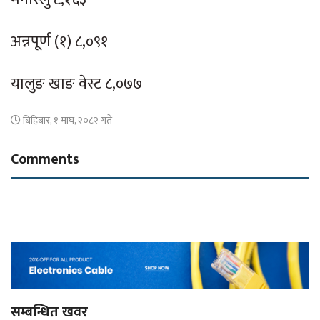
अन्नपूर्ण (१) ८,०९१
यालुङ खाङ वेस्ट ८,०७७
बिहिबार, १ माघ, २०८२ गते
Comments
सम्बन्धित खवर