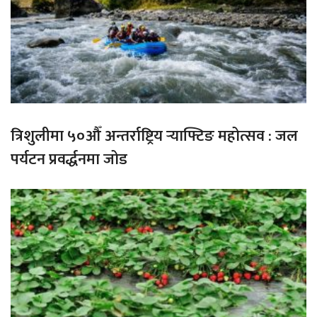
त्रिशुलीमा ५०औँ अन्तर्राष्ट्रिय र्‍याफ्टिङ महोत्सव : जल
पर्यटन प्रवर्द्धनमा जोड