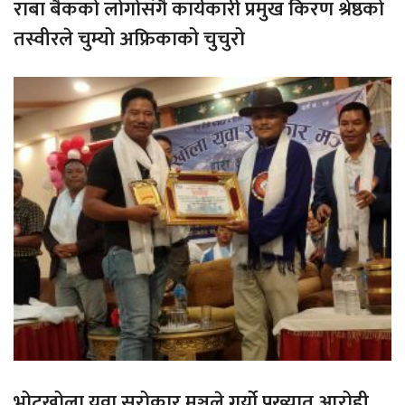
राबा बैकको लोगोसंगै कार्यकारी प्रमुख किरण श्रेष्ठको
तस्वीरले चुम्यो अफ्रिकाको चुचुरो
भोटखोला युवा सरोकार मञ्चले गर्यो प्रख्यात आरोही