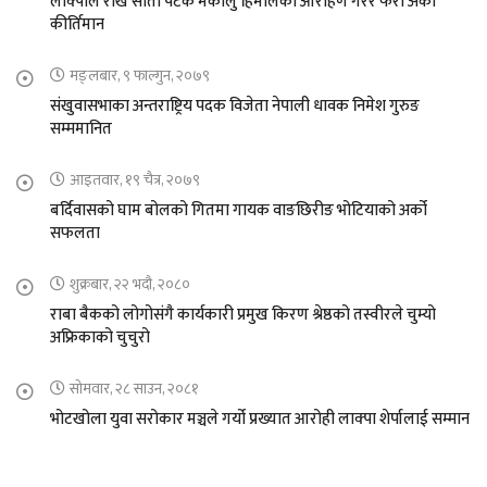
लाक्पाले राखे सातौ पटक मकालु हिमालको आरोहण गरेर फेरी अर्को
कीर्तिमान
मङ्लबार, ९ फाल्गुन, २०७९
संखुवासभाका अन्तराष्ट्रिय पदक विजेता नेपाली धावक निमेश गुरुङ
सम्ममानित
आइतवार, १९ चैत्र, २०७९
बर्दिवासको घाम बोलको गितमा गायक वाङछिरीङ भोटियाको अर्को
सफलता
शुक्रबार, २२ भदौ, २०८०
राबा बैकको लोगोसंगै कार्यकारी प्रमुख किरण श्रेष्ठको तस्वीरले चुम्यो
अफ्रिकाको चुचुरो
सोमवार, २८ साउन, २०८१
भोटखोला युवा सरोकार मञ्चले गर्यो प्रख्यात आरोही लाक्पा शेर्पालाई सम्मान