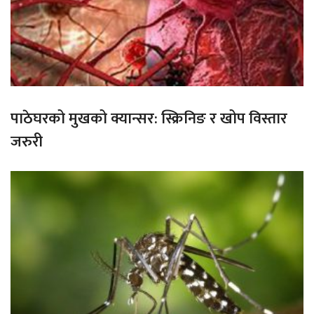
पाठेघरको मुखको क्यान्सर: स्क्रिनिङ र खोप विस्तार
जरुरी