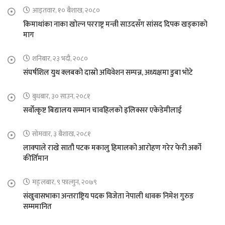
आइतवार, १० बैशाख, २०८०
किमाथांका नाका खोल्न परराष्ट्र मन्त्री साउदसँग सांसद दिपक खड्काको
माग
शनिबार, २३ भदौ, २०८०
संघर्षशिल युथ क्लबको दास्रो अधिवेशन सम्पन्न, अध्यक्षमा डुबा भोटे
बुधबार, ३० साउन, २०८१
सर्वोत्कृष्ट बिद्यालय सम्मान चावहिलको इलिक्सर एकेडेमीलाई
सोमवार, ३ बैशाख, २०८१
लाक्पाले राखे सातौ पटक मकालु हिमालको आरोहण गरेर फेरी अर्को
कीर्तिमान
मङ्लबार, ९ फाल्गुन, २०७९
संखुवासभाका अन्तराष्ट्रिय पदक विजेता नेपाली धावक निमेश गुरुङ
सम्ममानित