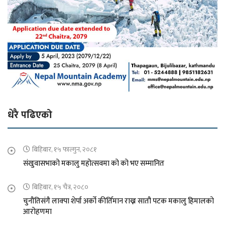
धेरै पढिएको
बिहिबार, १५ फाल्गुन, २०८१
संखुवासभाको मकालु महोत्सवमा को को भए सम्मानित
बिहिबार, १५ चैत्र, २०८०
चुनौतिसंगै लाक्पा शेर्पा अर्को कीर्तिमान राख्न सातौ पटक मकालु हिमालको
आरोहणमा