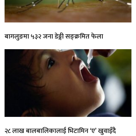
बागलुङमा ५३२ जना डेङ्गी सङ्क्रमित फेला
२८ लाख बालबालिकालाई भिटामिन ‘ए’ खुवाइँदै