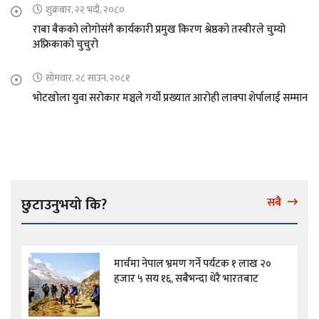
शुक्रबार, २२ भदौ, २०८०
राबा बैकको लोगोसंगै कार्यकारी प्रमुख किरण श्रेष्ठको तस्वीरले चुम्यो
अफ्रिकाको चुचुरो
सोमवार, २८ साउन, २०८१
भोटखोला युवा सरोकार मञ्चले गर्यो प्रख्यात आरोही लाक्पा शेर्पालाई सम्मान
छुटाउनुभयो कि?
सबै
मार्चमा नेपाल भ्रमण गर्ने पर्यटक १ लाख २०
हजार ५ सय १६, सबैभन्दा धेरै भारतबाट