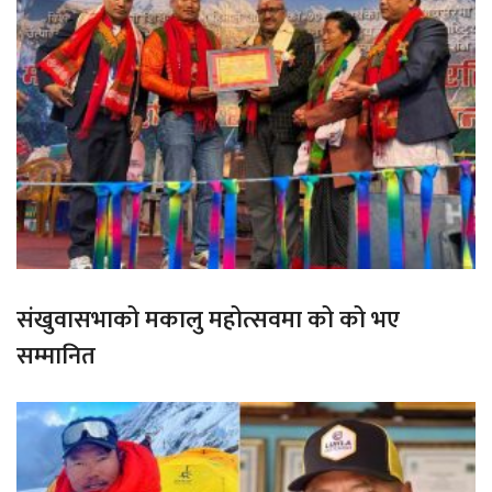
संखुवासभाको मकालु महोत्सवमा को को भए
सम्मानित