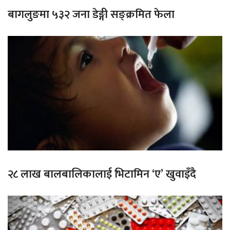
बागलुङमा ५३२ जना डेङ्गी सङ्क्रमित फेला
२८ लाख बालबालिकालाई भिटामिन ‘ए’ खुवाइँदै