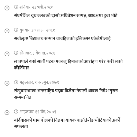
शनिबार, २३ भदौ, २०८०
संघर्षशिल युथ क्लबको दास्रो अधिवेशन सम्पन्न, अध्यक्षमा डुबा भोटे
बुधबार, ३० साउन, २०८१
सर्वोत्कृष्ट बिद्यालय सम्मान चावहिलको इलिक्सर एकेडेमीलाई
सोमवार, ३ बैशाख, २०८१
लाक्पाले राखे सातौ पटक मकालु हिमालको आरोहण गरेर फेरी अर्को
कीर्तिमान
मङ्लबार, ९ फाल्गुन, २०७९
संखुवासभाका अन्तराष्ट्रिय पदक विजेता नेपाली धावक निमेश गुरुङ
सम्ममानित
आइतवार, १९ चैत्र, २०७९
बर्दिवासको घाम बोलको गितमा गायक वाङछिरीङ भोटियाको अर्को
सफलता