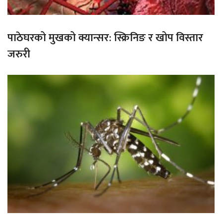
पाठेघरको मुखको क्यान्सर: स्क्रिनिङ र खोप विस्तार
जरुरी