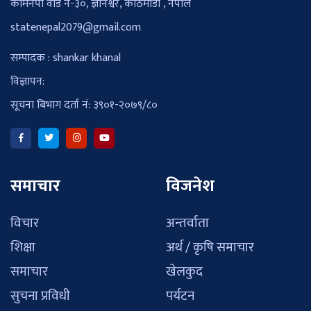
कामनपा वार्ड नं-३०, ज्ञानेश्वर, काठमाडौँ , नेपाल
statenepal2079@gmail.com
सम्पादक : shankar khanal
विज्ञापन:
सूचना बिभाग दर्ता नं: ३९०१-२०७९/८०
समाचार
विजनेश
विचार
अन्तर्वाता
शिक्षा
अर्थ / कृषि समाचार
समाचार
खेलकुद
सुचना प्रविधी
पर्यटन