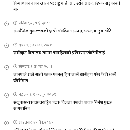
किमाथांका नाका खोल्न परराष्ट्र मन्त्री साउदसँग सांसद दिपक खड्काको
माग
शनिबार, २३ भदौ, २०८०
संघर्षशिल युथ क्लबको दास्रो अधिवेशन सम्पन्न, अध्यक्षमा डुबा भोटे
बुधबार, ३० साउन, २०८१
सर्वोत्कृष्ट बिद्यालय सम्मान चावहिलको इलिक्सर एकेडेमीलाई
सोमवार, ३ बैशाख, २०८१
लाक्पाले राखे सातौ पटक मकालु हिमालको आरोहण गरेर फेरी अर्को
कीर्तिमान
मङ्लबार, ९ फाल्गुन, २०७९
संखुवासभाका अन्तराष्ट्रिय पदक विजेता नेपाली धावक निमेश गुरुङ
सम्ममानित
आइतवार, १९ चैत्र, २०७९