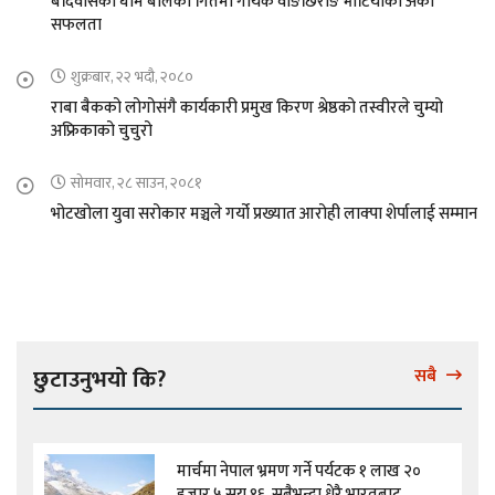
बर्दिवासको घाम बोलको गितमा गायक वाङछिरीङ भोटियाको अर्को
सफलता
शुक्रबार, २२ भदौ, २०८०
राबा बैकको लोगोसंगै कार्यकारी प्रमुख किरण श्रेष्ठको तस्वीरले चुम्यो
अफ्रिकाको चुचुरो
सोमवार, २८ साउन, २०८१
भोटखोला युवा सरोकार मञ्चले गर्यो प्रख्यात आरोही लाक्पा शेर्पालाई सम्मान
छुटाउनुभयो कि?
सबै
मार्चमा नेपाल भ्रमण गर्ने पर्यटक १ लाख २०
हजार ५ सय १६, सबैभन्दा धेरै भारतबाट