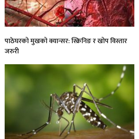
पाठेघरको मुखको क्यान्सर: स्क्रिनिङ र खोप विस्तार
जरुरी