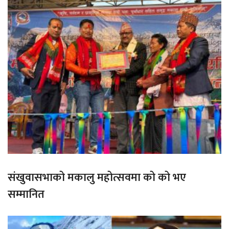
संखुवासभाको मकालु महोत्सवमा को को भए
सम्मानित