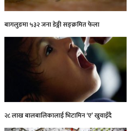
बागलुङमा ५३२ जना डेङ्गी सङ्क्रमित फेला
२८ लाख बालबालिकालाई भिटामिन ‘ए’ खुवाइँदै