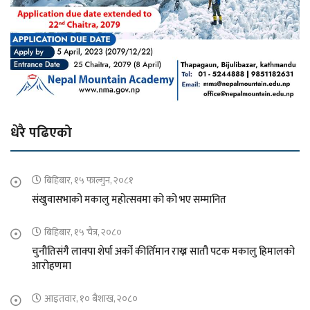
धेरै पढिएको
बिहिबार, १५ फाल्गुन, २०८१
संखुवासभाको मकालु महोत्सवमा को को भए सम्मानित
बिहिबार, १५ चैत्र, २०८०
चुनौतिसंगै लाक्पा शेर्पा अर्को कीर्तिमान राख्न सातौ पटक मकालु हिमालको
आरोहणमा
आइतवार, १० बैशाख, २०८०