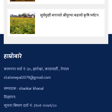
सूर्यमुखी बगानले श्रीपुरमा बढायो कृषि पर्यटन
हाम्रोबारे
कामनपा वार्ड नं-३०, ज्ञानेश्वर, काठमाडौँ , नेपाल
statenepal2079@gmail.com
सम्पादक : shankar khanal
विज्ञापन:
सूचना बिभाग दर्ता नं: ३९०१-२०७९/८०