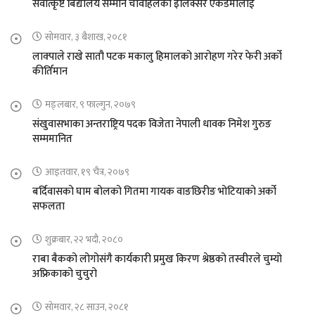
सर्वोत्कृष्ट बिद्यालय सम्मान चावहिलको इलिक्सर एकेडेमीलाई
सोमवार, ३ बैशाख, २०८१
लाक्पाले राखे सातौ पटक मकालु हिमालको आरोहण गरेर फेरी अर्को
कीर्तिमान
मङ्लबार, ९ फाल्गुन, २०७९
संखुवासभाका अन्तराष्ट्रिय पदक विजेता नेपाली धावक निमेश गुरुङ
सम्ममानित
आइतवार, १९ चैत्र, २०७९
बर्दिवासको घाम बोलको गितमा गायक वाङछिरीङ भोटियाको अर्को
सफलता
शुक्रबार, २२ भदौ, २०८०
राबा बैकको लोगोसंगै कार्यकारी प्रमुख किरण श्रेष्ठको तस्वीरले चुम्यो
अफ्रिकाको चुचुरो
सोमवार, २८ साउन, २०८१