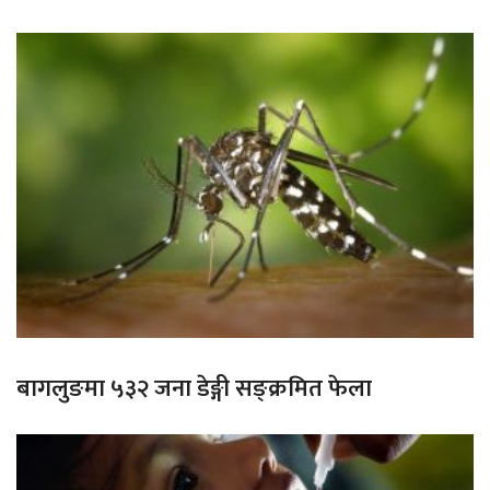
बागलुङमा ५३२ जना डेङ्गी सङ्क्रमित फेला