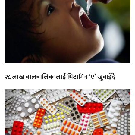
२८ लाख बालबालिकालाई भिटामिन ‘ए’ खुवाइँदै