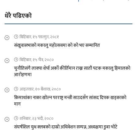
धेरै पढिएको
बिहिबार, १५ फाल्गुन, २०८१
संखुवासभाको मकालु महोत्सवमा को को भए सम्मानित
बिहिबार, १५ चैत्र, २०८०
चुनौतिसंगै लाक्पा शेर्पा अर्को कीर्तिमान राख्न सातौ पटक मकालु हिमालको
आरोहणमा
आइतवार, १० बैशाख, २०८०
किमाथांका नाका खोल्न परराष्ट्र मन्त्री साउदसँग सांसद दिपक खड्काको
माग
शनिबार, २३ भदौ, २०८०
संघर्षशिल युथ क्लबको दास्रो अधिवेशन सम्पन्न, अध्यक्षमा डुबा भोटे