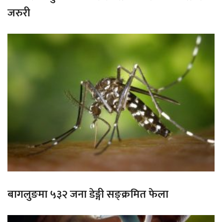
जरुरी
बागलुङमा ५३२ जना डेङ्गी सङ्क्रमित फेला