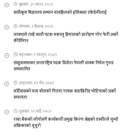
बुधबार, ३० साउन, २०८१
सर्वोत्कृष्ट बिद्यालय सम्मान चावहिलको इलिक्सर एकेडेमीलाई
सोमवार, ३ बैशाख, २०८१
लाक्पाले राखे सातौ पटक मकालु हिमालको आरोहण गरेर फेरी अर्को
कीर्तिमान
मङ्लबार, ९ फाल्गुन, २०७९
संखुवासभाका अन्तराष्ट्रिय पदक विजेता नेपाली धावक निमेश गुरुङ
सम्ममानित
आइतवार, १९ चैत्र, २०७९
बर्दिवासको घाम बोलको गितमा गायक वाङछिरीङ भोटियाको अर्को
सफलता
शुक्रबार, २२ भदौ, २०८०
राबा बैकको लोगोसंगै कार्यकारी प्रमुख किरण श्रेष्ठको तस्वीरले चुम्यो
अफ्रिकाको चुचुरो