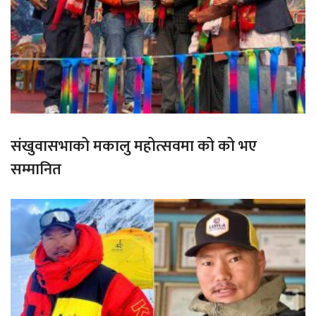
संखुवासभाको मकालु महोत्सवमा को को भए
सम्मानित