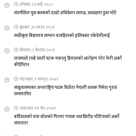
शनिबार, २३ भदौ, २०८०
संघर्षशिल युथ क्लबको दास्रो अधिवेशन सम्पन्न, अध्यक्षमा डुबा भोटे
बुधबार, ३० साउन, २०८१
सर्वोत्कृष्ट बिद्यालय सम्मान चावहिलको इलिक्सर एकेडेमीलाई
सोमवार, ३ बैशाख, २०८१
लाक्पाले राखे सातौ पटक मकालु हिमालको आरोहण गरेर फेरी अर्को
कीर्तिमान
मङ्लबार, ९ फाल्गुन, २०७९
संखुवासभाका अन्तराष्ट्रिय पदक विजेता नेपाली धावक निमेश गुरुङ
सम्ममानित
आइतवार, १९ चैत्र, २०७९
बर्दिवासको घाम बोलको गितमा गायक वाङछिरीङ भोटियाको अर्को
सफलता