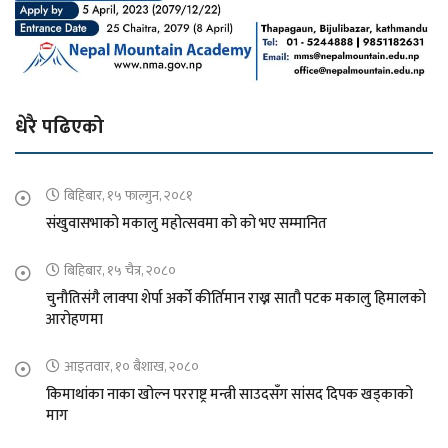
धेरै पढिएको
बिहिबार, १५ फाल्गुन, २०८१
संखुवासभाको मकालु महोत्सवमा को को भए सम्मानित
बिहिबार, १५ चैत्र, २०८०
चुनौतिसंगै लाक्पा शेर्पा अर्को कीर्तिमान राख्न सातौ पटक मकालु हिमालको
आरोहणमा
आइतवार, १० बैशाख, २०८०
किमाथांका नाका खोल्न परराष्ट्र मन्त्री साउदसँग सांसद दिपक खड्काको
माग