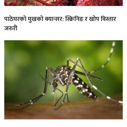
पाठेघरको मुखको क्यान्सर: स्क्रिनिङ र खोप विस्तार
जरुरी