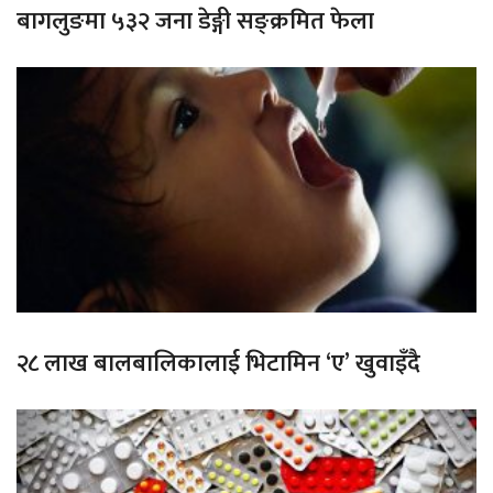
बागलुङमा ५३२ जना डेङ्गी सङ्क्रमित फेला
२८ लाख बालबालिकालाई भिटामिन ‘ए’ खुवाइँदै