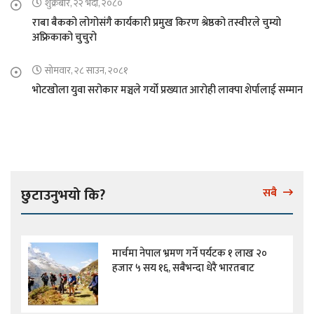
शुक्रबार, २२ भदौ, २०८०
राबा बैकको लोगोसंगै कार्यकारी प्रमुख किरण श्रेष्ठको तस्वीरले चुम्यो
अफ्रिकाको चुचुरो
सोमवार, २८ साउन, २०८१
भोटखोला युवा सरोकार मञ्चले गर्यो प्रख्यात आरोही लाक्पा शेर्पालाई सम्मान
छुटाउनुभयो कि?
सबै
मार्चमा नेपाल भ्रमण गर्ने पर्यटक १ लाख २०
हजार ५ सय १६, सबैभन्दा धेरै भारतबाट