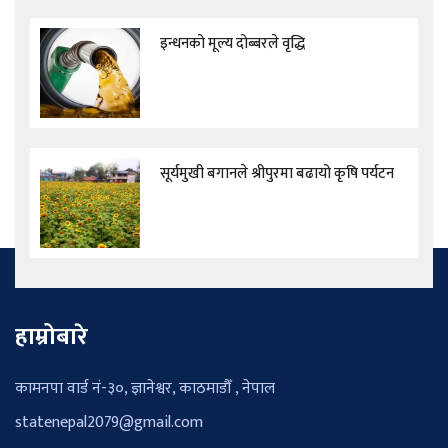
इन्धनको मूल्य दोब्बरले वृद्धि
सूर्यमुखी बगानले श्रीपुरमा बढायो कृषि पर्यटन
हाम्रोबारे
कामनपा वार्ड नं-३०, ज्ञानेश्वर, काठमाडौँ , नेपाल
statenepal2079@gmail.com