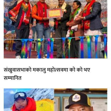
संखुवासभाको मकालु महोत्सवमा को को भए
सम्मानित