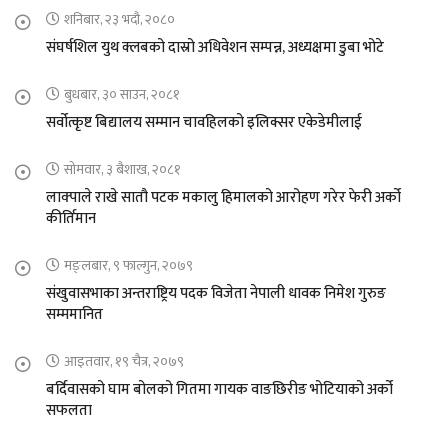
शनिबार, २३ भदौ, २०८०
संघर्षशिल युथ क्लबको दास्रो अधिवेशन सम्पन्न, अध्यक्षमा डुबा भोटे
बुधबार, ३० साउन, २०८१
सर्वोत्कृष्ट बिद्यालय सम्मान चावहिलको इलिक्सर एकेडेमीलाई
सोमवार, ३ बैशाख, २०८१
लाक्पाले राखे सातौ पटक मकालु हिमालको आरोहण गरेर फेरी अर्को
कीर्तिमान
मङ्लबार, ९ फाल्गुन, २०७९
संखुवासभाका अन्तराष्ट्रिय पदक विजेता नेपाली धावक निमेश गुरुङ
सम्ममानित
आइतवार, १९ चैत्र, २०७९
बर्दिवासको घाम बोलको गितमा गायक वाङछिरीङ भोटियाको अर्को
सफलता