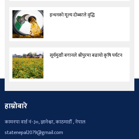
इन्धनको मूल्य दोब्बरले वृद्धि
सूर्यमुखी बगानले श्रीपुरमा बढायो कृषि पर्यटन
हाम्रोबारे
कामनपा वार्ड नं-३०, ज्ञानेश्वर, काठमाडौँ , नेपाल
statenepal2079@gmail.com