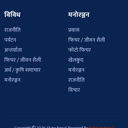
विविध
मनोरञ्जन
राजनीति
प्रवास
पर्यटन
फिचर / जीवन शैली
अन्तर्वाता
फोटो फिचर
फिचर / जीवन शैली
खेलकुद
अर्थ / कृषि समाचार
मनोरञ्जन
मनोरञ्जन
राजनीति
विचार
Copyright
2026, State Nepal. Powered By
Webtech Nepal