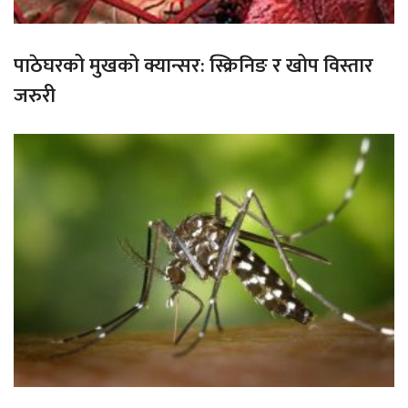
पाठेघरको मुखको क्यान्सर: स्क्रिनिङ र खोप विस्तार
जरुरी