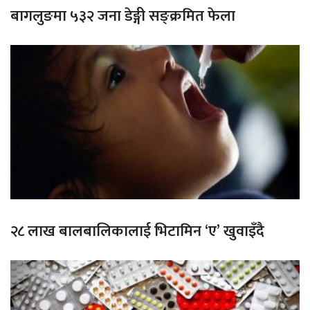
बागलुङमा ५३२ जना डेङ्गी सङ्क्रमित फेला
२८ लाख बालबालिकालाई भिटामिन ‘ए’ खुवाइँदै