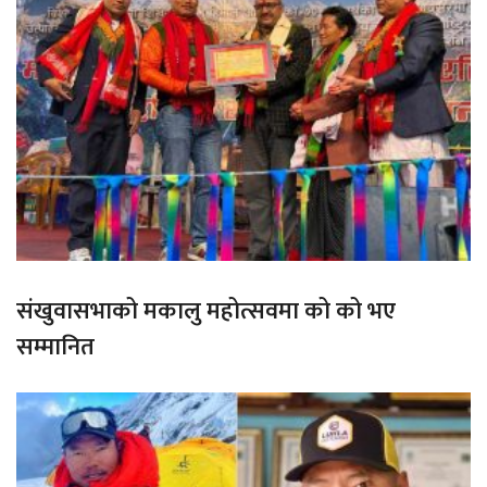
संखुवासभाको मकालु महोत्सवमा को को भए
सम्मानित