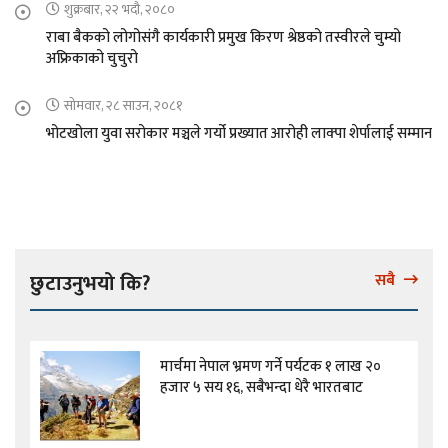
शुक्रबार, २२ भदौ, २०८०
राबा बैकको लोगोसंगै कार्यकारी प्रमुख किरण श्रेष्ठको तस्वीरले चुम्यो
अफ्रिकाको चुचुरो
सोमवार, २८ साउन, २०८१
भोटखोला युवा सरोकार मञ्चले गर्यो प्रख्यात आरोही लाक्पा शेर्पालाई सम्मान
छुटाउनुभयो कि?
सबै
मार्चमा नेपाल भ्रमण गर्ने पर्यटक १ लाख २०
हजार ५ सय १६, सबैभन्दा धेरै भारतबाट