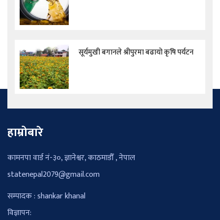
सूर्यमुखी बगानले श्रीपुरमा बढायो कृषि पर्यटन
हाम्रोबारे
कामनपा वार्ड नं-३०, ज्ञानेश्वर, काठमाडौँ , नेपाल
statenepal2079@gmail.com
सम्पादक : shankar khanal
विज्ञापन: