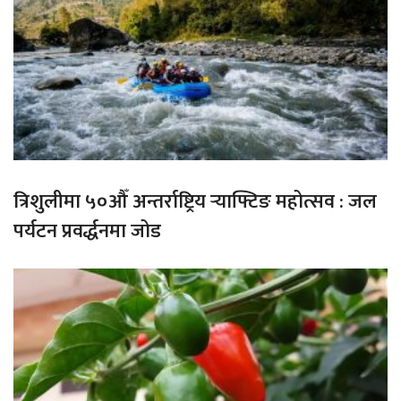
त्रिशुलीमा ५०औँ अन्तर्राष्ट्रिय र्‍याफ्टिङ महोत्सव : जल
पर्यटन प्रवर्द्धनमा जोड