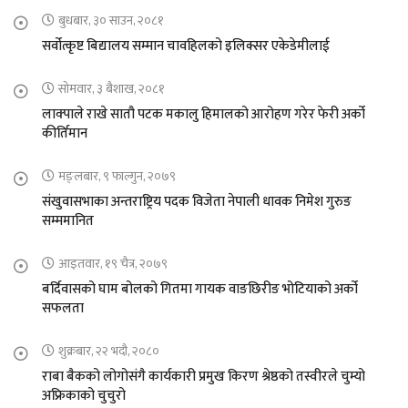
बुधबार, ३० साउन, २०८१
सर्वोत्कृष्ट बिद्यालय सम्मान चावहिलको इलिक्सर एकेडेमीलाई
सोमवार, ३ बैशाख, २०८१
लाक्पाले राखे सातौ पटक मकालु हिमालको आरोहण गरेर फेरी अर्को
कीर्तिमान
मङ्लबार, ९ फाल्गुन, २०७९
संखुवासभाका अन्तराष्ट्रिय पदक विजेता नेपाली धावक निमेश गुरुङ
सम्ममानित
आइतवार, १९ चैत्र, २०७९
बर्दिवासको घाम बोलको गितमा गायक वाङछिरीङ भोटियाको अर्को
सफलता
शुक्रबार, २२ भदौ, २०८०
राबा बैकको लोगोसंगै कार्यकारी प्रमुख किरण श्रेष्ठको तस्वीरले चुम्यो
अफ्रिकाको चुचुरो