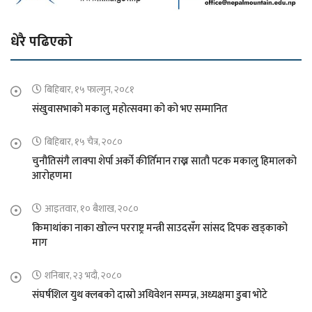
धेरै पढिएको
बिहिबार, १५ फाल्गुन, २०८१
संखुवासभाको मकालु महोत्सवमा को को भए सम्मानित
बिहिबार, १५ चैत्र, २०८०
चुनौतिसंगै लाक्पा शेर्पा अर्को कीर्तिमान राख्न सातौ पटक मकालु हिमालको
आरोहणमा
आइतवार, १० बैशाख, २०८०
किमाथांका नाका खोल्न परराष्ट्र मन्त्री साउदसँग सांसद दिपक खड्काको
माग
शनिबार, २३ भदौ, २०८०
संघर्षशिल युथ क्लबको दास्रो अधिवेशन सम्पन्न, अध्यक्षमा डुबा भोटे