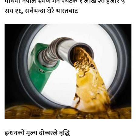
मार्चमा नेपाल भ्रमण गर्ने पर्यटक १ लाख २० हजार ५
सय १६, सबैभन्दा धेरै भारतबाट
इन्धनको मूल्य दोब्बरले वृद्धि