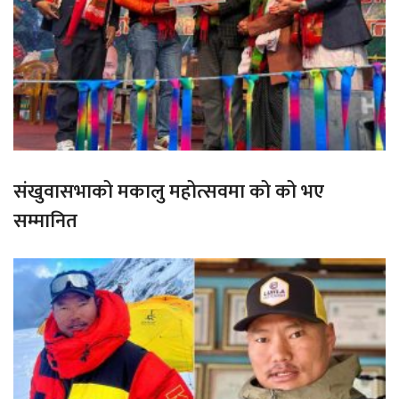
संखुवासभाको मकालु महोत्सवमा को को भए
सम्मानित