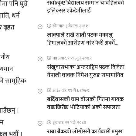
ा पनि घुम्ने
सर्वोत्कृष्ट बिद्यालय सम्मान चावहिलको
इलिक्सर एकेडेमीलाई
ति, धर्म
र बृहत
सोमवार, ३ बैशाख, २०८१
लाक्पाले राखे सातौ पटक मकालु
हिमालको आरोहण गरेर फेरी अर्को
कीर्तिमान
थानीय
मङ्लबार, ९ फाल्गुन, २०७९
संखुवासभाका अन्तराष्ट्रिय पदक विजेता
लायमान
नेपाली धावक निमेश गुरुङ सम्ममानित
ीको सामूहिक
आइतवार, १९ चैत्र, २०७९
बर्दिवासको घाम बोलको गितमा गायक
वाङछिरीङ भोटियाको अर्को सफलता
ाउँछन् ।
षम
शुक्रबार, २२ भदौ, २०८०
राबा बैकको लोगोसंगै कार्यकारी प्रमुख
सफल भयौँ ।