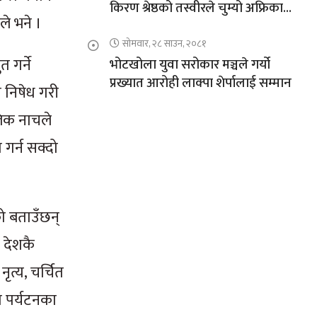
किरण श्रेष्ठको तस्वीरले चुम्यो अफ्रिकाको
े भने ।
चुचुरो
सोमवार, २८ साउन, २०८१
 गर्ने
भोटखोला युवा सरोकार मञ्चले गर्यो
प्रख्यात आरोही लाक्पा शेर्पालाई सम्मान
 निषेध गरी
ौलिक नाचले
 गर्न सक्दो
को बताउँछन्
 देशकै
ृत्य, चर्चित
ो पर्यटनका