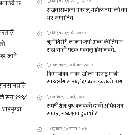
नाउँदै छ ।
बिहिबार, १५ फाल्गुन, २०८१
संखुवासभाको मकालु महोत्सवमा को को
भए सम्मानित
तरताले
बिहिबार, १५ चैत्र, २०८०
चुनौतिसंगै लाक्पा शेर्पा अर्को कीर्तिमान
ाको
राख्न सातौ पटक मकालु हिमालको
्ड जाने
आरोहणमा
आइतवार, १० बैशाख, २०८०
किमाथांका नाका खोल्न परराष्ट्र मन्त्री
साउदसँग सांसद दिपक खड्काको माग
सुनसानप्रति
ले सन् १९९८
शनिबार, २३ भदौ, २०८०
संघर्षशिल युथ क्लबको दास्रो अधिवेशन
ा आइपुग्दा
सम्पन्न, अध्यक्षमा डुबा भोटे
बुधबार, ३० साउन, २०८१