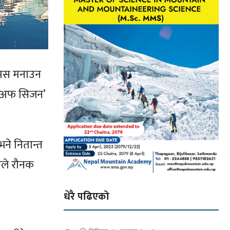
िसमस मनाउन
े ‘अफ सिजन’
ने नितान्त
सवले रौनक
धेरै पढिएको