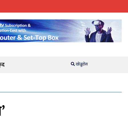
ुद
खोज्नुहोस
’