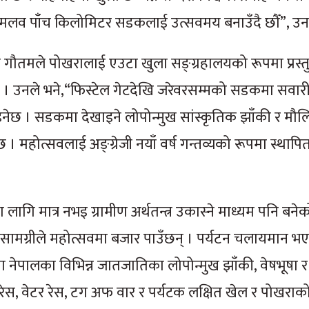
व पाँच किलोमिटर सडकलाई उत्सवमय बनाउँदै छौँ”, उनल
गौतमले पोखरालाई एउटा खुला सङ्ग्रहालयको रूपमा प्रस्तुत
 । उनले भने,“फिस्टेल गेटदेखि जरेवरसम्मको सडकमा सवारी
न पाइनेछ । सडकमा देखाइने लोपोन्मुख सांस्कृतिक झाँकी र म
 । महोत्सवलाई अङ्ग्रेजी नयाँ वर्ष गन्तव्यको रूपमा स्थापित
लागि मात्र नभइ ग्रामीण अर्थतन्त्र उकास्ने माध्यम पनि बने
ा सामग्रीले महोत्सवमा बजार पाउँछन् । पर्यटन चलायमान भए
 नेपालका विभिन्न जातजातिका लोपोन्मुख झाँकी, वेषभूषा र न
 रेस, वेटर रेस, टग अफ वार र पर्यटक लक्षित खेल र पोखराक