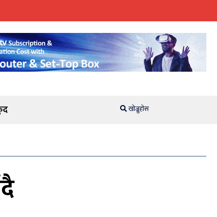
ुद
खोज्नुहोस
दै