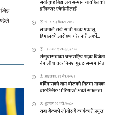
सर्वोत्कृष्ट बिद्यालय सम्मान चावहिलको
इलिक्सर एकेडेमीलाई
केजिङ
्डेले
सोमवार, ३ बैशाख, २०८१
लाक्पाले राखे सातौ पटक मकालु
हिमालको आरोहण गरेर फेरी अर्को
कीर्तिमान
मङ्लबार, ९ फाल्गुन, २०७९
संखुवासभाका अन्तराष्ट्रिय पदक विजेता
नेपाली धावक निमेश गुरुङ सम्ममानित
आइतवार, १९ चैत्र, २०७९
बर्दिवासको घाम बोलको गितमा गायक
वाङछिरीङ भोटियाको अर्को सफलता
शुक्रबार, २२ भदौ, २०८०
राबा बैकको लोगोसंगै कार्यकारी प्रमुख