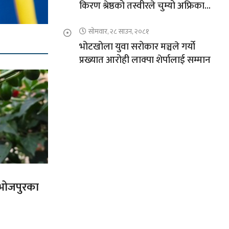
किरण श्रेष्ठको तस्वीरले चुम्यो अफ्रिकाको
चुचुरो
सोमवार, २८ साउन, २०८१
भोटखोला युवा सरोकार मञ्चले गर्यो
प्रख्यात आरोही लाक्पा शेर्पालाई सम्मान
त भोजपुरका