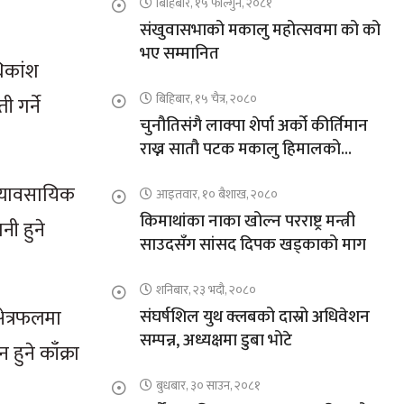
बिहिबार, १५ फाल्गुन, २०८१
संखुवासभाको मकालु महोत्सवमा को को
भए सम्मानित
धिकांश
बिहिबार, १५ चैत्र, २०८०
 गर्ने
चुनौतिसंगै लाक्पा शेर्पा अर्को कीर्तिमान
राख्न सातौ पटक मकालु हिमालको
आरोहणमा
व्यावसायिक
आइतवार, १० बैशाख, २०८०
किमाथांका नाका खोल्न परराष्ट्र मन्त्री
नी हुने
साउदसँग सांसद दिपक खड्काको माग
शनिबार, २३ भदौ, २०८०
षेत्रफलमा
संघर्षशिल युथ क्लबको दास्रो अधिवेशन
सम्पन्न, अध्यक्षमा डुबा भोटे
ुने काँक्रा
बुधबार, ३० साउन, २०८१