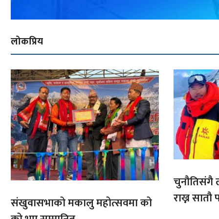
लोकप्रिय
चुनौतिसंगै ल
राख्न सात
संखुवासभाको मकालु महोत्सवमा को
आरोहणमा