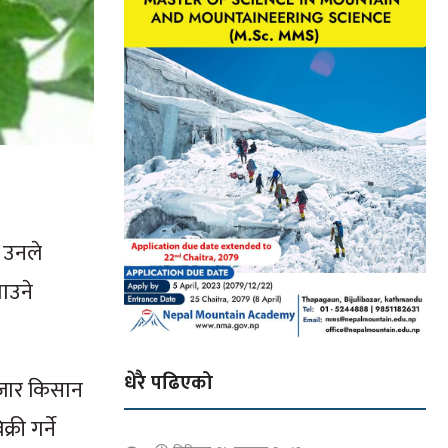
ा उनले
ाउने
धेरै पढिएको
हजार किसान
री गर्ने