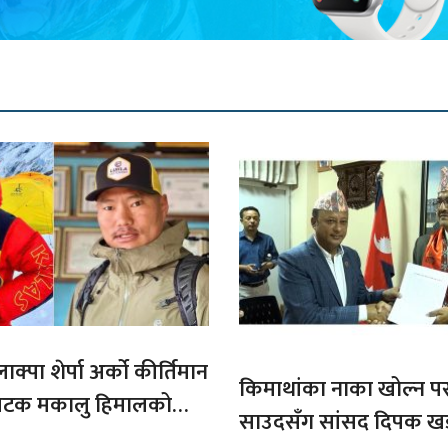
ाक्पा शेर्पा अर्को कीर्तिमान
किमाथांका नाका खोल्न परराष्
ौ पटक मकालु हिमालको
साउदसँग सांसद दिपक ख