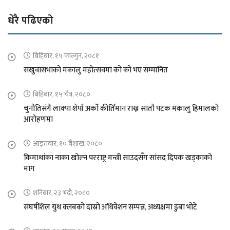
धेरै पढिएको
बिहिबार, १५ फाल्गुन, २०८१
संखुवासभाको मकालु महोत्सवमा को को भए सम्मानित
बिहिबार, १५ चैत्र, २०८०
चुनौतिसंगै लाक्पा शेर्पा अर्को कीर्तिमान राख्न सातौ पटक मकालु हिमालको
आरोहणमा
आइतवार, १० बैशाख, २०८०
किमाथांका नाका खोल्न परराष्ट्र मन्त्री साउदसँग सांसद दिपक खड्काको
माग
शनिबार, २३ भदौ, २०८०
संघर्षशिल युथ क्लबको दास्रो अधिवेशन सम्पन्न, अध्यक्षमा डुबा भोटे