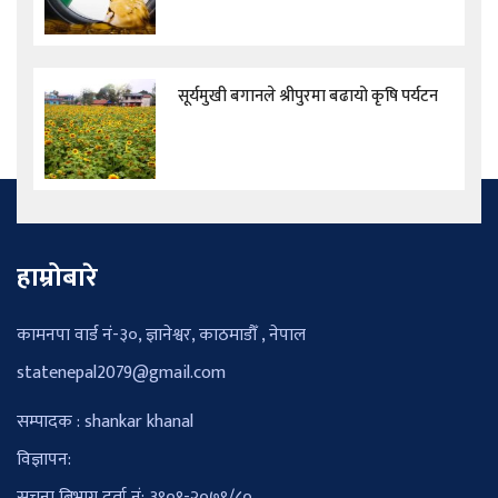
सूर्यमुखी बगानले श्रीपुरमा बढायो कृषि पर्यटन
हाम्रोबारे
कामनपा वार्ड नं-३०, ज्ञानेश्वर, काठमाडौँ , नेपाल
statenepal2079@gmail.com
सम्पादक : shankar khanal
विज्ञापन:
सूचना बिभाग दर्ता नं: ३९०१-२०७९/८०