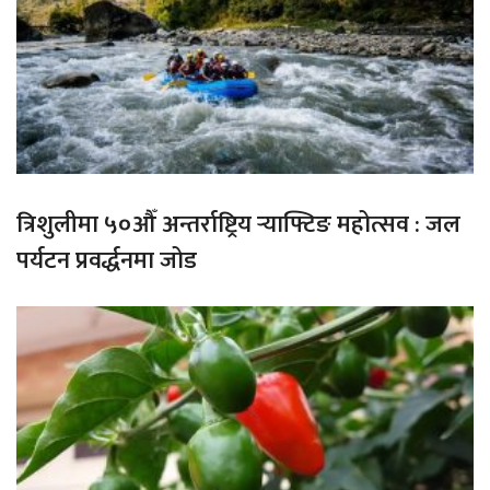
त्रिशुलीमा ५०औँ अन्तर्राष्ट्रिय र्‍याफ्टिङ महोत्सव : जल
पर्यटन प्रवर्द्धनमा जोड