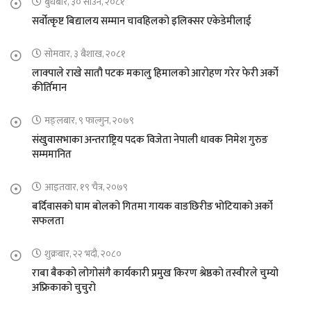
बुधबार, ३० साउन, २०८१
सर्वोत्कृष्ट बिद्यालय सम्मान चावहिलको इलिक्सर एकेडेमीलाई
सोमवार, ३ बैशाख, २०८१
लाक्पाले राखे सातौ पटक मकालु हिमालको आरोहण गरेर फेरी अर्को
कीर्तिमान
मङ्लबार, ९ फाल्गुन, २०७९
संखुवासभाका अन्तराष्ट्रिय पदक विजेता नेपाली धावक निमेश गुरुङ
सम्ममानित
आइतवार, १९ चैत्र, २०७९
बर्दिवासको घाम बोलको गितमा गायक वाङछिरीङ भोटियाको अर्को
सफलता
शुक्रबार, २२ भदौ, २०८०
राबा बैकको लोगोसंगै कार्यकारी प्रमुख किरण श्रेष्ठको तस्वीरले चुम्यो
अफ्रिकाको चुचुरो