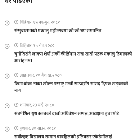
धेरै पढिएको
बिहिबार, १५ फाल्गुन, २०८१
संखुवासभाको मकालु महोत्सवमा को को भए सम्मानित
बिहिबार, १५ चैत्र, २०८०
चुनौतिसंगै लाक्पा शेर्पा अर्को कीर्तिमान राख्न सातौ पटक मकालु हिमालको
आरोहणमा
आइतवार, १० बैशाख, २०८०
किमाथांका नाका खोल्न परराष्ट्र मन्त्री साउदसँग सांसद दिपक खड्काको
माग
शनिबार, २३ भदौ, २०८०
संघर्षशिल युथ क्लबको दास्रो अधिवेशन सम्पन्न, अध्यक्षमा डुबा भोटे
बुधबार, ३० साउन, २०८१
सर्वोत्कृष्ट बिद्यालय सम्मान चावहिलको इलिक्सर एकेडेमीलाई