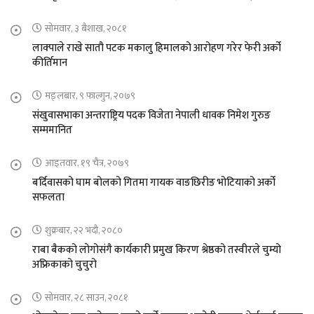
सोमवार, ३ बैशाख, २०८१
लाक्पाले राखे सातौ पटक मकालु हिमालको आरोहण गरेर फेरी अर्को
कीर्तिमान
मङ्लबार, ९ फाल्गुन, २०७९
संखुवासभाका अन्तराष्ट्रिय पदक विजेता नेपाली धावक निमेश गुरुङ
सम्ममानित
आइतवार, १९ चैत्र, २०७९
बर्दिवासको घाम बोलको गितमा गायक वाङछिरीङ भोटियाको अर्को
सफलता
शुक्रबार, २२ भदौ, २०८०
राबा बैकको लोगोसंगै कार्यकारी प्रमुख किरण श्रेष्ठको तस्वीरले चुम्यो
अफ्रिकाको चुचुरो
सोमवार, २८ साउन, २०८१