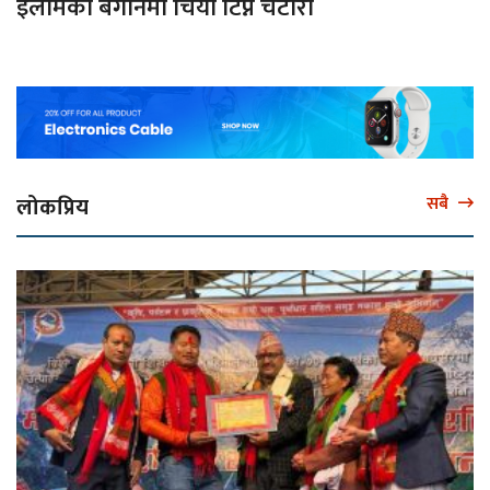
इलामका बगानमा चिया टिप्ने चटारो
लोकप्रिय
सबै