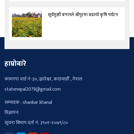
सूर्यमुखी बगानले श्रीपुरमा बढायो कृषि पर्यटन
हाम्रोबारे
कामनपा वार्ड नं-३०, ज्ञानेश्वर, काठमाडौँ , नेपाल
statenepal2079@gmail.com
सम्पादक : shankar khanal
विज्ञापन:
सूचना बिभाग दर्ता नं: ३९०१-२०७९/८०