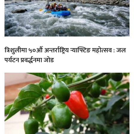
त्रिशुलीमा ५०औँ अन्तर्राष्ट्रिय र्‍याफ्टिङ महोत्सव : जल
पर्यटन प्रवर्द्धनमा जोड