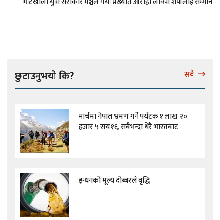
भोटखोला युवा सरोकार मञ्चले गर्यो प्रख्यात आरोही लाक्पा शेर्पालाई सम्मान
छुटाउनुभयो कि?
सबै
मार्चमा नेपाल भ्रमण गर्ने पर्यटक १ लाख २०
हजार ५ सय १६, सबैभन्दा धेरै भारतबाट
इन्धनको मूल्य दोब्बरले वृद्धि