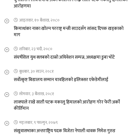
आरोहणमा
आइतवार, १० बैशाख, २०८०
किमाथांका नाका खोल्न परराष्ट्र मन्त्री साउदसँग सांसद दिपक खड्काको
माग
शनिबार, २३ भदौ, २०८०
संघर्षशिल युथ क्लबको दास्रो अधिवेशन सम्पन्न, अध्यक्षमा डुबा भोटे
बुधबार, ३० साउन, २०८१
सर्वोत्कृष्ट बिद्यालय सम्मान चावहिलको इलिक्सर एकेडेमीलाई
सोमवार, ३ बैशाख, २०८१
लाक्पाले राखे सातौ पटक मकालु हिमालको आरोहण गरेर फेरी अर्को
कीर्तिमान
मङ्लबार, ९ फाल्गुन, २०७९
संखुवासभाका अन्तराष्ट्रिय पदक विजेता नेपाली धावक निमेश गुरुङ