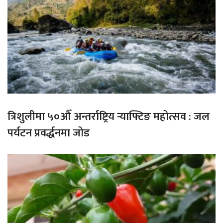
त्रिशुलीमा ५०औँ अन्तर्राष्ट्रिय र्‍याफ्टिङ महोत्सव : जल
पर्यटन प्रवर्द्धनमा जोड