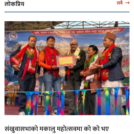
लोकप्रिय
सबै
संखुवासभाको मकालु महोत्सवमा को को भए