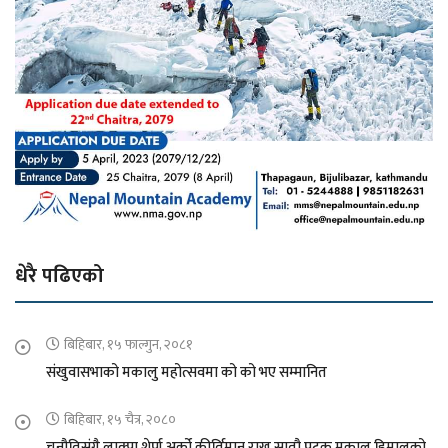
धेरै पढिएको
बिहिबार, १५ फाल्गुन, २०८१
संखुवासभाको मकालु महोत्सवमा को को भए सम्मानित
बिहिबार, १५ चैत्र, २०८०
चुनौतिसंगै लाक्पा शेर्पा अर्को कीर्तिमान राख्न सातौ पटक मकालु हिमालको