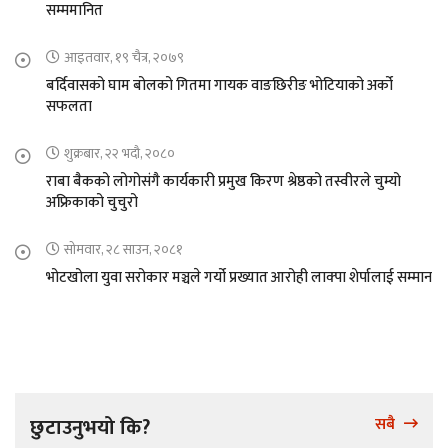
सम्ममानित
आइतवार, १९ चैत्र, २०७९
बर्दिवासको घाम बोलको गितमा गायक वाङछिरीङ भोटियाको अर्को
सफलता
शुक्रबार, २२ भदौ, २०८०
राबा बैकको लोगोसंगै कार्यकारी प्रमुख किरण श्रेष्ठको तस्वीरले चुम्यो
अफ्रिकाको चुचुरो
सोमवार, २८ साउन, २०८१
भोटखोला युवा सरोकार मञ्चले गर्यो प्रख्यात आरोही लाक्पा शेर्पालाई सम्मान
छुटाउनुभयो कि?
सबै