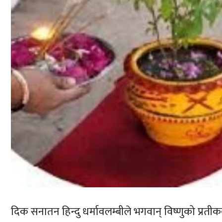
दिक सनातन हिन्दु धर्मावलम्बीले भगवान् विष्णुको प्रत