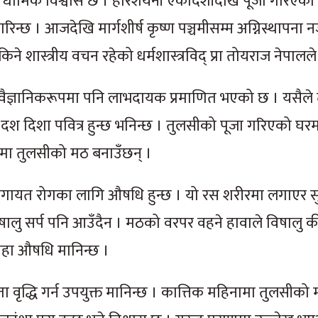
न्ने धार्मिक विश्वास छ । हरिशयनी एकादशीदेखि पूजा गरिएक
न्छ । आजदेखि मार्गशीर्ष कृष्ण पञ्चमीसम्म अग्निस्थापना न
ने शास्त्रीय वचन रहेको धर्मशास्त्रविद् प्रा तोयराज नेपालल
वैज्ञानिकरूपमा पनि लाभदायक प्रमाणित भएको छ । यसैले
े दश दिशा पवित्र हुन्छ भनिन्छ । तुलसीको पूजा गरिएको घर
 घरमा तुलसीको मठ बनाउँछन् ।
गायत रोगका लागि औषधि हुन्छ । यो रस शरीरमा लगाएर सु
िषालु सर्प पनि आउँदैन । मठको वरपर वहने हावाले विषालु 
 महा औषधि मानिन्छ ।
 वृद्धि गर्न उपयुक्त मानिन्छ । कात्तिक महिनामा तुलसीको