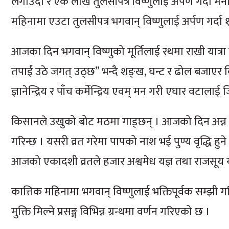
लगाउँदा र एक लाख तुलसीपत्र विष्णुलाई अर्पण गर्दा मनोक
महिनामा एउटा तुलसीपत्र भगवान् विष्णुलाई अर्पण गर्द
आजका दिन भगवान् विष्णुको मूर्तिलाई रथमा राखी यात्रा गर
तपाईं उठे जगत् उठ्छ” भन्दै शङ्ख, घन्ट र ढोल बजाएर 
ज्ञानेन्द्रिय र पाँच कर्मेन्द्रिय एवम् मन गरी एघार वटालाई
किसानले उखुको बोट मठमा गाड्छन् । आजको दिन अन्न 
गरिन्छ । यसरी व्रत गरेमा पापको नाश भई पुण्य वृद्धि हुने र
आजको एकादशी व्रतले हजार अश्वमेध यज्ञ तथा राजसूय यज
कात्तिक महिनामा भगवान् विष्णुलाई भक्तिपूर्वक सम्झी
मुक्ति मिल्ने प्रसङ्ग विभिन्न ग्रन्थमा वर्णन गरिएको छ ।