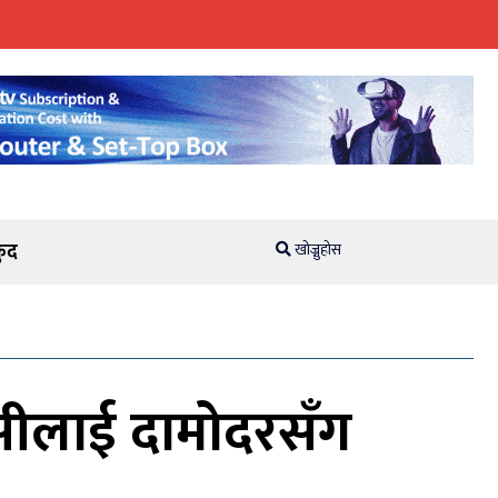
ुद
खोज्नुहोस
सीलाई दामोदरसँग