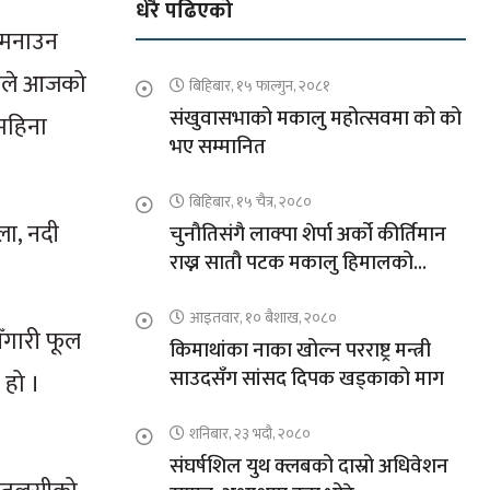
धेरै पढिएको
ी मनाउन
एकाले आजको
बिहिबार, १५ फाल्गुन, २०८१
संखुवासभाको मकालु महोत्सवमा को को
महिना
भए सम्मानित
बिहिबार, १५ चैत्र, २०८०
ला, नदी
चुनौतिसंगै लाक्पा शेर्पा अर्को कीर्तिमान
राख्न सातौ पटक मकालु हिमालको
आरोहणमा
आइतवार, १० बैशाख, २०८०
ँगारी फूल
किमाथांका नाका खोल्न परराष्ट्र मन्त्री
साउदसँग सांसद दिपक खड्काको माग
 हो ।
शनिबार, २३ भदौ, २०८०
संघर्षशिल युथ क्लबको दास्रो अधिवेशन