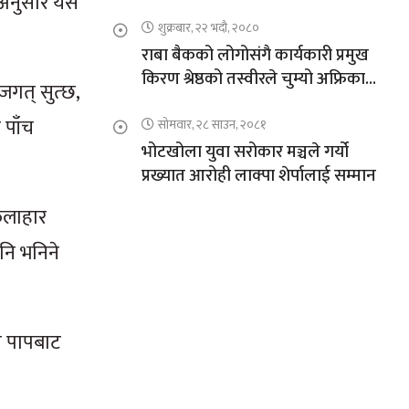
भएअनुसार यस
शुक्रबार, २२ भदौ, २०८०
राबा बैकको लोगोसंगै कार्यकारी प्रमुख
किरण श्रेष्ठको तस्वीरले चुम्यो अफ्रिकाको
 जगत् सुत्छ,
चुचुरो
 पाँच
सोमवार, २८ साउन, २०८१
भोटखोला युवा सरोकार मञ्चले गर्यो
प्रख्यात आरोही लाक्पा शेर्पालाई सम्मान
फलाहार
पनि भनिने
ा पापबाट