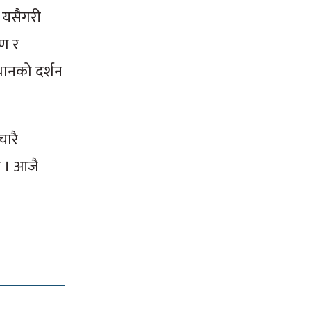
 यसैगरी
यण र
थानको दर्शन
चारै
ए । आजै