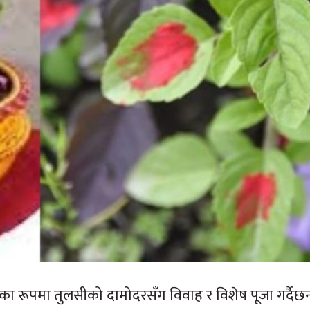
ीकका रूपमा तुलसीको दामोदरसँग विवाह र विशेष पूजा गर्दैछन