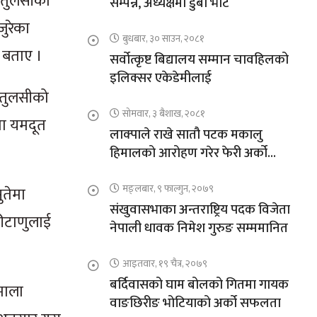
ो तुलसीको
सम्पन्न, अध्यक्षमा डुबा भोटे
जुरेका
बुधबार, ३० साउन, २०८१
े बताए ।
सर्वोत्कृष्ट बिद्यालय सम्मान चावहिलको
इलिक्सर एकेडेमीलाई
 तुलसीको
सोमवार, ३ बैशाख, २०८१
मा यमदूत
लाक्पाले राखे सातौ पटक मकालु
हिमालको आरोहण गरेर फेरी अर्को
कीर्तिमान
मङ्लबार, ९ फाल्गुन, २०७९
तेमा
संखुवासभाका अन्तराष्ट्रिय पदक विजेता
कीटाणुलाई
नेपाली धावक निमेश गुरुङ सम्ममानित
आइतवार, १९ चैत्र, २०७९
बर्दिवासको घाम बोलको गितमा गायक
 माला
वाङछिरीङ भोटियाको अर्को सफलता