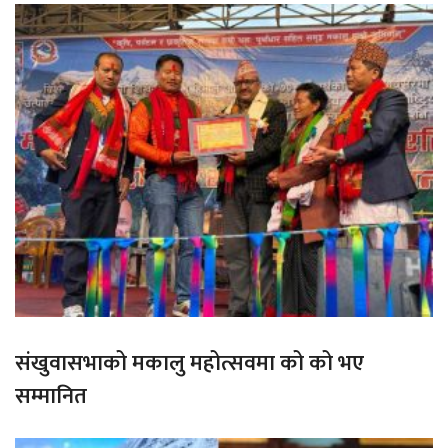
संखुवासभाको मकालु महोत्सवमा को को भए
सम्मानित