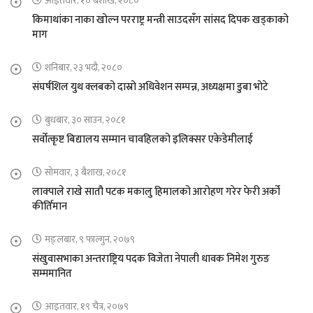
आइतवार, १० बैशाख, २०८०
किमाथांका नाका खोल्न परराष्ट्र मन्त्री साउदसँग सांसद दिपक खड्काको
माग
शनिबार, २३ भदौ, २०८०
संघर्षशिल युथ क्लबको दास्रो अधिवेशन सम्पन्न, अध्यक्षमा डुबा भोटे
बुधबार, ३० साउन, २०८१
सर्वोत्कृष्ट बिद्यालय सम्मान चावहिलको इलिक्सर एकेडेमीलाई
सोमवार, ३ बैशाख, २०८१
लाक्पाले राखे सातौ पटक मकालु हिमालको आरोहण गरेर फेरी अर्को
कीर्तिमान
मङ्लबार, ९ फाल्गुन, २०७९
संखुवासभाका अन्तराष्ट्रिय पदक विजेता नेपाली धावक निमेश गुरुङ
सम्ममानित
आइतवार, १९ चैत्र, २०७९