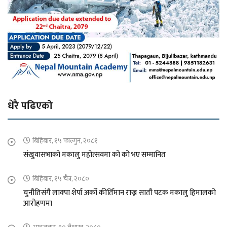
धेरै पढिएको
बिहिबार, १५ फाल्गुन, २०८१
संखुवासभाको मकालु महोत्सवमा को को भए सम्मानित
बिहिबार, १५ चैत्र, २०८०
चुनौतिसंगै लाक्पा शेर्पा अर्को कीर्तिमान राख्न सातौ पटक मकालु हिमालको
आरोहणमा