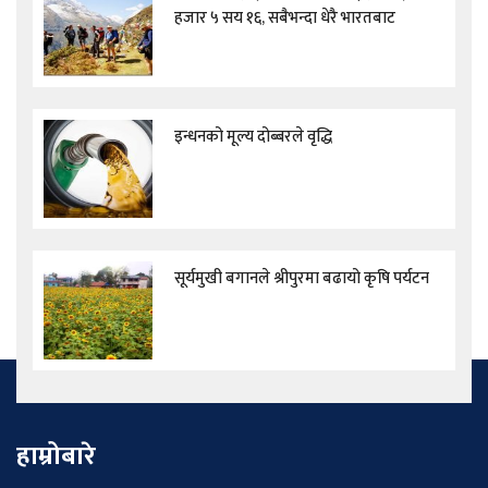
हजार ५ सय १६, सबैभन्दा धेरै भारतबाट
इन्धनको मूल्य दोब्बरले वृद्धि
सूर्यमुखी बगानले श्रीपुरमा बढायो कृषि पर्यटन
हाम्रोबारे