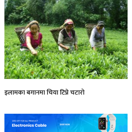
इलामका बगानमा चिया टिप्ने चटारो