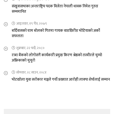
संखुवासभाका अन्तराष्ट्रिय पदक विजेता नेपाली धावक निमेश गुरुङ
सम्ममानित
आइतवार, १९ चैत्र, २०७९
बर्दिवासको घाम बोलको गितमा गायक वाङछिरीङ भोटियाको अर्को
सफलता
शुक्रबार, २२ भदौ, २०८०
राबा बैकको लोगोसंगै कार्यकारी प्रमुख किरण श्रेष्ठको तस्वीरले चुम्यो
अफ्रिकाको चुचुरो
सोमवार, २८ साउन, २०८१
भोटखोला युवा सरोकार मञ्चले गर्यो प्रख्यात आरोही लाक्पा शेर्पालाई सम्मान