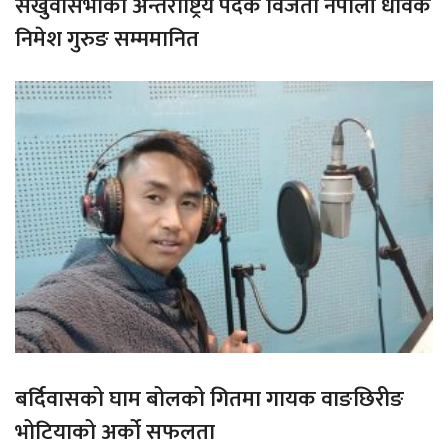
संखुवासभाका अन्तराष्ट्रिय पदक विजेता नेपाली धावक
निमेश गुरुङ सम्ममानित
बर्दिवासको घाम बोलको गितमा गायक वाङछिरीङ
भोटियाको अर्को सफलता