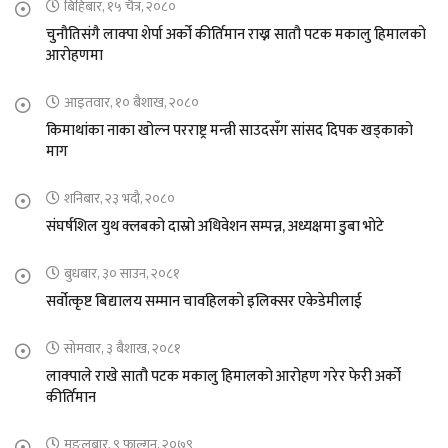
बिहिबार, १५ चैत्र, २०८०
चुनौतिसंगै लाक्पा शेर्पा अर्को कीर्तिमान राख्न सातौ पटक मकालु हिमालको
आरोहणमा
आइतवार, १० बैशाख, २०८०
किमाथांका नाका खोल्न परराष्ट्र मन्त्री साउदसँग सांसद दिपक खड्काको
माग
शनिबार, २३ भदौ, २०८०
संघर्षशिल युथ क्लबको दास्रो अधिवेशन सम्पन्न, अध्यक्षमा डुबा भोटे
बुधबार, ३० साउन, २०८१
सर्वोत्कृष्ट बिद्यालय सम्मान चावहिलको इलिक्सर एकेडेमीलाई
सोमवार, ३ बैशाख, २०८१
लाक्पाले राखे सातौ पटक मकालु हिमालको आरोहण गरेर फेरी अर्को
कीर्तिमान
मङ्लबार, ९ फाल्गुन, २०७९