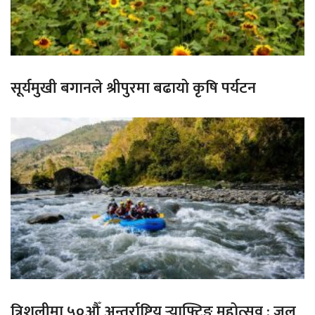
सूर्यमुखी बगानले श्रीपुरमा बढायो कृषि पर्यटन
त्रिशुलीमा ५०औँ अन्तर्राष्ट्रिय र्‍याफ्टिङ महोत्सव : जल