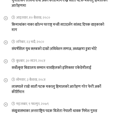
चुनौतिसंगै लाक्पा शेर्पा अर्को कीर्तिमान राख्न सातौ पटक मकालु हिमालको
आरोहणमा
आइतवार, १० बैशाख, २०८०
किमाथांका नाका खोल्न परराष्ट्र मन्त्री साउदसँग सांसद दिपक खड्काको
माग
शनिबार, २३ भदौ, २०८०
संघर्षशिल युथ क्लबको दास्रो अधिवेशन सम्पन्न, अध्यक्षमा डुबा भोटे
बुधबार, ३० साउन, २०८१
सर्वोत्कृष्ट बिद्यालय सम्मान चावहिलको इलिक्सर एकेडेमीलाई
सोमवार, ३ बैशाख, २०८१
लाक्पाले राखे सातौ पटक मकालु हिमालको आरोहण गरेर फेरी अर्को
कीर्तिमान
मङ्लबार, ९ फाल्गुन, २०७९
संखुवासभाका अन्तराष्ट्रिय पदक विजेता नेपाली धावक निमेश गुरुङ