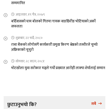
सम्ममानित
आइतवार, १९ चैत्र, २०७९
बर्दिवासको घाम बोलको गितमा गायक वाङछिरीङ भोटियाको अर्को
सफलता
शुक्रबार, २२ भदौ, २०८०
राबा बैकको लोगोसंगै कार्यकारी प्रमुख किरण श्रेष्ठको तस्वीरले चुम्यो
अफ्रिकाको चुचुरो
सोमवार, २८ साउन, २०८१
भोटखोला युवा सरोकार मञ्चले गर्यो प्रख्यात आरोही लाक्पा शेर्पालाई सम्मान
छुटाउनुभयो कि?
सबै