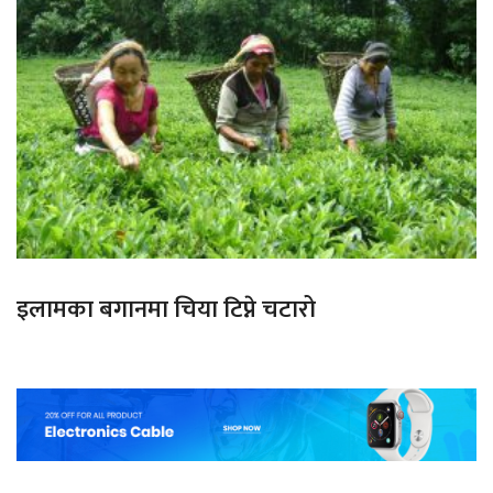
इलामका बगानमा चिया टिप्ने चटारो