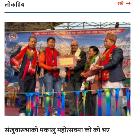
लोकप्रिय
सबै
संखुवासभाको मकालु महोत्सवमा को को भए