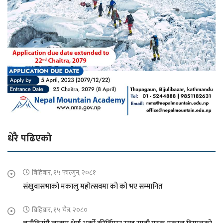
धेरै पढिएको
बिहिबार, १५ फाल्गुन, २०८१
संखुवासभाको मकालु महोत्सवमा को को भए सम्मानित
बिहिबार, १५ चैत्र, २०८०