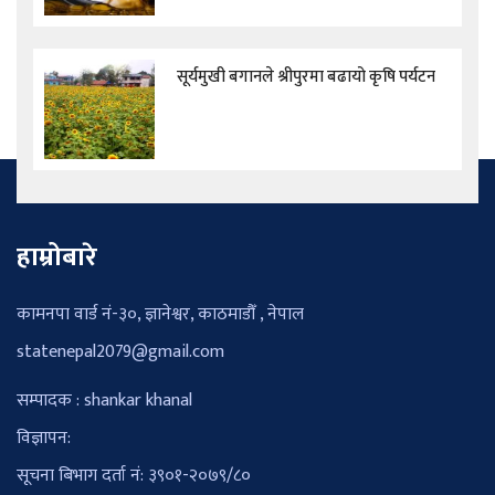
सूर्यमुखी बगानले श्रीपुरमा बढायो कृषि पर्यटन
हाम्रोबारे
कामनपा वार्ड नं-३०, ज्ञानेश्वर, काठमाडौँ , नेपाल
statenepal2079@gmail.com
सम्पादक : shankar khanal
विज्ञापन:
सूचना बिभाग दर्ता नं: ३९०१-२०७९/८०