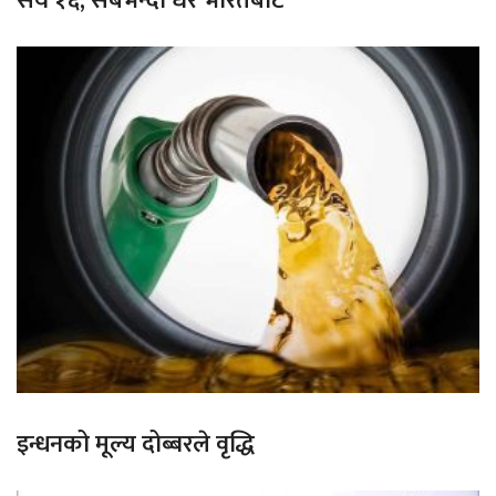
सय १६, सबैभन्दा धेरै भारतबाट
इन्धनको मूल्य दोब्बरले वृद्धि