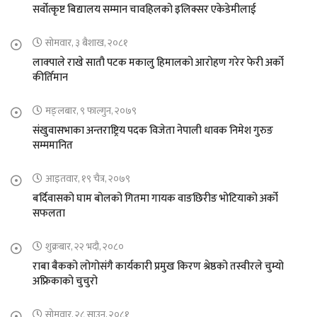
सर्वोत्कृष्ट बिद्यालय सम्मान चावहिलको इलिक्सर एकेडेमीलाई
सोमवार, ३ बैशाख, २०८१
लाक्पाले राखे सातौ पटक मकालु हिमालको आरोहण गरेर फेरी अर्को
कीर्तिमान
मङ्लबार, ९ फाल्गुन, २०७९
संखुवासभाका अन्तराष्ट्रिय पदक विजेता नेपाली धावक निमेश गुरुङ
सम्ममानित
आइतवार, १९ चैत्र, २०७९
बर्दिवासको घाम बोलको गितमा गायक वाङछिरीङ भोटियाको अर्को
सफलता
शुक्रबार, २२ भदौ, २०८०
राबा बैकको लोगोसंगै कार्यकारी प्रमुख किरण श्रेष्ठको तस्वीरले चुम्यो
अफ्रिकाको चुचुरो
सोमवार, २८ साउन, २०८१