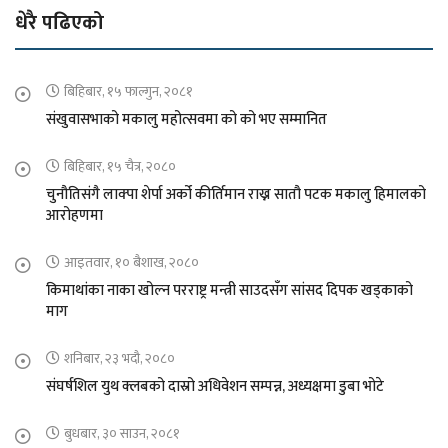
धेरै पढिएको
बिहिबार, १५ फाल्गुन, २०८१
संखुवासभाको मकालु महोत्सवमा को को भए सम्मानित
बिहिबार, १५ चैत्र, २०८०
चुनौतिसंगै लाक्पा शेर्पा अर्को कीर्तिमान राख्न सातौ पटक मकालु हिमालको
आरोहणमा
आइतवार, १० बैशाख, २०८०
किमाथांका नाका खोल्न परराष्ट्र मन्त्री साउदसँग सांसद दिपक खड्काको
माग
शनिबार, २३ भदौ, २०८०
संघर्षशिल युथ क्लबको दास्रो अधिवेशन सम्पन्न, अध्यक्षमा डुबा भोटे
बुधबार, ३० साउन, २०८१