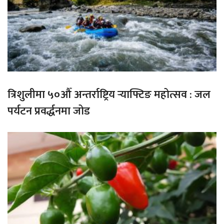
त्रिशुलीमा ५०औँ अन्तर्राष्ट्रिय र्‍याफ्टिङ महोत्सव : जल
पर्यटन प्रवर्द्धनमा जोड