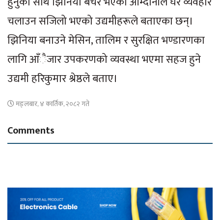
हुनुका साथै झिनिया बेचेर भएको आम्दानीले घर व्यवहार
चलाउन सजिलो भएको उद्यमीहरूले बताएका छन्।
झिनिया बनाउने मेसिन, तालिम र सुरक्षित भण्डारणका
लागि आँैजार उपकरणको व्यवस्था भएमा सहज हुने
उद्यमी हरिकुमार श्रेष्ठले बताए।
मङ्लबार, ४ कार्तिक, २०८२ गते
Comments