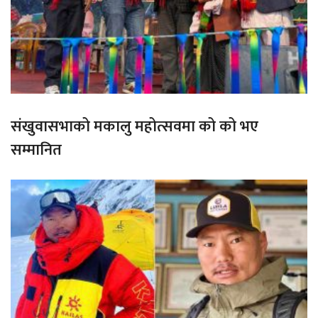
संखुवासभाको मकालु महोत्सवमा को को भए
सम्मानित