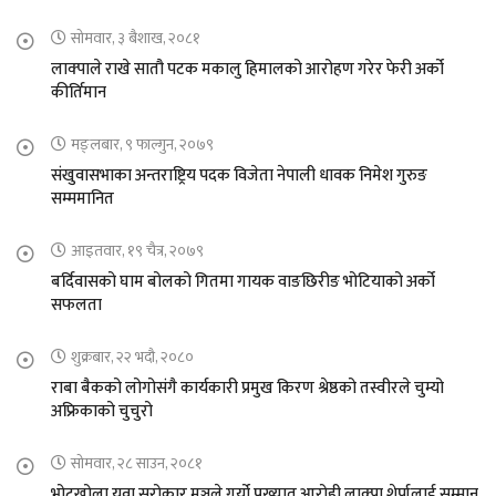
सोमवार, ३ बैशाख, २०८१
लाक्पाले राखे सातौ पटक मकालु हिमालको आरोहण गरेर फेरी अर्को
कीर्तिमान
मङ्लबार, ९ फाल्गुन, २०७९
संखुवासभाका अन्तराष्ट्रिय पदक विजेता नेपाली धावक निमेश गुरुङ
सम्ममानित
आइतवार, १९ चैत्र, २०७९
बर्दिवासको घाम बोलको गितमा गायक वाङछिरीङ भोटियाको अर्को
सफलता
शुक्रबार, २२ भदौ, २०८०
राबा बैकको लोगोसंगै कार्यकारी प्रमुख किरण श्रेष्ठको तस्वीरले चुम्यो
अफ्रिकाको चुचुरो
सोमवार, २८ साउन, २०८१
भोटखोला युवा सरोकार मञ्चले गर्यो प्रख्यात आरोही लाक्पा शेर्पालाई सम्मान