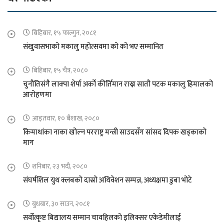
बिहिबार, १५ फाल्गुन, २०८१
संखुवासभाको मकालु महोत्सवमा को को भए सम्मानित
बिहिबार, १५ चैत्र, २०८०
चुनौतिसंगै लाक्पा शेर्पा अर्को कीर्तिमान राख्न सातौ पटक मकालु हिमालको
आरोहणमा
आइतवार, १० बैशाख, २०८०
किमाथांका नाका खोल्न परराष्ट्र मन्त्री साउदसँग सांसद दिपक खड्काको
माग
शनिबार, २३ भदौ, २०८०
संघर्षशिल युथ क्लबको दास्रो अधिवेशन सम्पन्न, अध्यक्षमा डुबा भोटे
बुधबार, ३० साउन, २०८१
सर्वोत्कृष्ट बिद्यालय सम्मान चावहिलको इलिक्सर एकेडेमीलाई