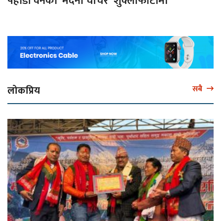
पहाडी वनको ‘मदना चाँचर’ शुक्लाफाँटामा
लोकप्रिय
सबै