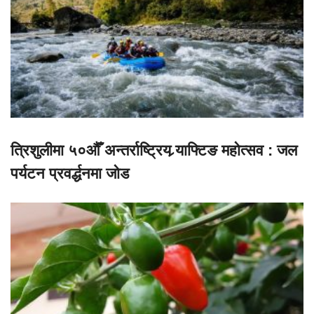
त्रिशुलीमा ५०औँ अन्तर्राष्ट्रिय र्‍याफ्टिङ महोत्सव : जल
पर्यटन प्रवर्द्धनमा जोड