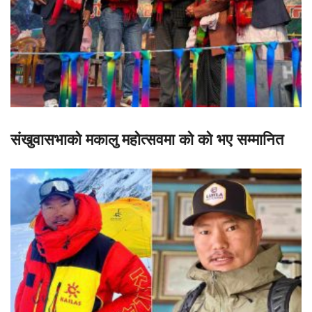
संखुवासभाको मकालु महोत्सवमा को को भए सम्मानित