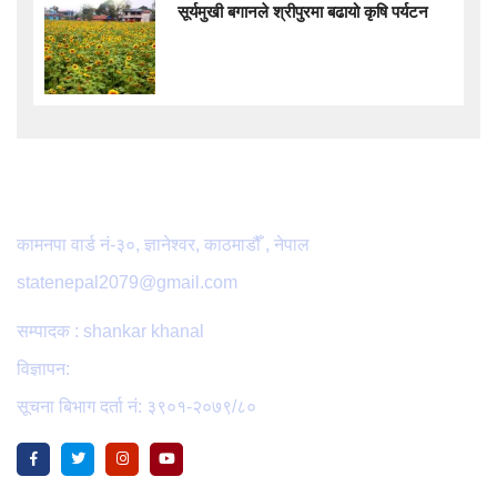
सूर्यमुखी बगानले श्रीपुरमा बढायो कृषि पर्यटन
हाम्रोबारे
कामनपा वार्ड नं-३०, ज्ञानेश्वर, काठमाडौँ , नेपाल
statenepal2079@gmail.com
सम्पादक : shankar khanal
विज्ञापन:
सूचना बिभाग दर्ता नं: ३९०१-२०७९/८०