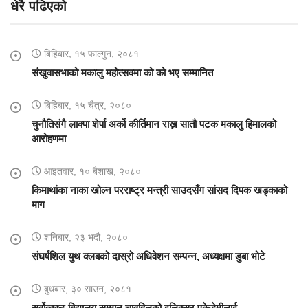
धेरै पढिएको
बिहिबार, १५ फाल्गुन, २०८१
संखुवासभाको मकालु महोत्सवमा को को भए सम्मानित
बिहिबार, १५ चैत्र, २०८०
चुनौतिसंगै लाक्पा शेर्पा अर्को कीर्तिमान राख्न सातौ पटक मकालु हिमालको
आरोहणमा
आइतवार, १० बैशाख, २०८०
किमाथांका नाका खोल्न परराष्ट्र मन्त्री साउदसँग सांसद दिपक खड्काको
माग
शनिबार, २३ भदौ, २०८०
संघर्षशिल युथ क्लबको दास्रो अधिवेशन सम्पन्न, अध्यक्षमा डुबा भोटे
बुधबार, ३० साउन, २०८१
सर्वोत्कृष्ट बिद्यालय सम्मान चावहिलको इलिक्सर एकेडेमीलाई