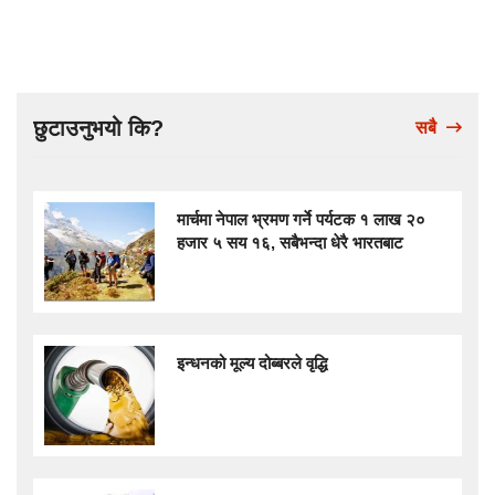
छुटाउनुभयो कि?
सबै
मार्चमा नेपाल भ्रमण गर्ने पर्यटक १ लाख २०
हजार ५ सय १६, सबैभन्दा धेरै भारतबाट
इन्धनको मूल्य दोब्बरले वृद्धि