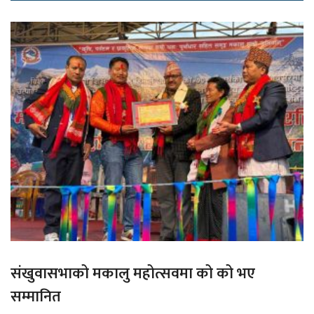
संखुवासभाको मकालु महोत्सवमा को को भए
सम्मानित