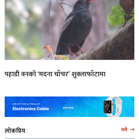
पहाडी वनको ‘मदना चाँचर’ शुक्लाफाँटामा
लोकप्रिय
सबै