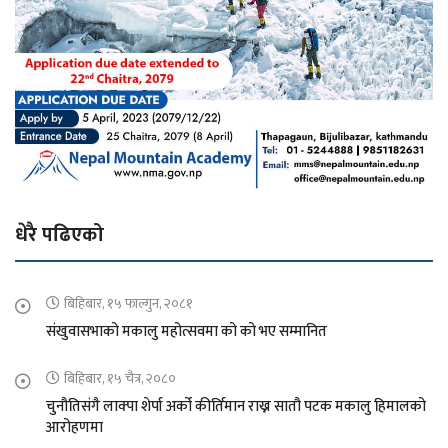
धेरै पढिएको
बिहिबार, १५ फाल्गुन, २०८१
संखुवासभाको मकालु महोत्सवमा को को भए सम्मानित
बिहिबार, १५ चैत्र, २०८०
चुनौतिसंगै लाक्पा शेर्पा अर्को कीर्तिमान राख्न सातौ पटक मकालु हिमालको
आरोहणमा