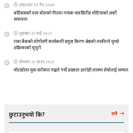
आइतवार, १९ चैत्र, २०७९
बर्दिवासको घाम बोलको गितमा गायक वाङछिरीङ भोटियाको अर्को
सफलता
शुक्रबार, २२ भदौ, २०८०
राबा बैकको लोगोसंगै कार्यकारी प्रमुख किरण श्रेष्ठको तस्वीरले चुम्यो
अफ्रिकाको चुचुरो
सोमवार, २८ साउन, २०८१
भोटखोला युवा सरोकार मञ्चले गर्यो प्रख्यात आरोही लाक्पा शेर्पालाई सम्मान
छुटाउनुभयो कि?
सबै