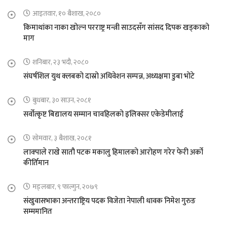
आइतवार, १० बैशाख, २०८०
किमाथांका नाका खोल्न परराष्ट्र मन्त्री साउदसँग सांसद दिपक खड्काको
माग
शनिबार, २३ भदौ, २०८०
संघर्षशिल युथ क्लबको दास्रो अधिवेशन सम्पन्न, अध्यक्षमा डुबा भोटे
बुधबार, ३० साउन, २०८१
सर्वोत्कृष्ट बिद्यालय सम्मान चावहिलको इलिक्सर एकेडेमीलाई
सोमवार, ३ बैशाख, २०८१
लाक्पाले राखे सातौ पटक मकालु हिमालको आरोहण गरेर फेरी अर्को
कीर्तिमान
मङ्लबार, ९ फाल्गुन, २०७९
संखुवासभाका अन्तराष्ट्रिय पदक विजेता नेपाली धावक निमेश गुरुङ
सम्ममानित