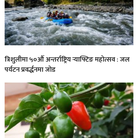
त्रिशुलीमा ५०औँ अन्तर्राष्ट्रिय र्‍याफ्टिङ महोत्सव : जल
पर्यटन प्रवर्द्धनमा जोड