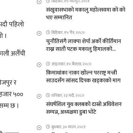
बिहिबार, १५ फाल्गुन, २०८१
संखुवासभाको मकालु महोत्सवमा को को
भए सम्मानित
। भदौ पहिलो
बिहिबार, १५ चैत्र, २०८०
ो ।
चुनौतिसंगै लाक्पा शेर्पा अर्को कीर्तिमान
राख्न सातौ पटक मकालु हिमालको
काली अलैँची
आरोहणमा
आइतवार, १० बैशाख, २०८०
किमाथांका नाका खोल्न परराष्ट्र मन्त्री
साउदसँग सांसद दिपक खड्काको माग
ोजपुर र
त हजार ५००
शनिबार, २३ भदौ, २०८०
संघर्षशिल युथ क्लबको दास्रो अधिवेशन
सम्म छ ।
सम्पन्न, अध्यक्षमा डुबा भोटे
बुधबार, ३० साउन, २०८१