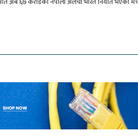
 सात अर्ब ६७ करोडको नेपाली अलैँची भारत निर्यात भएको मेच