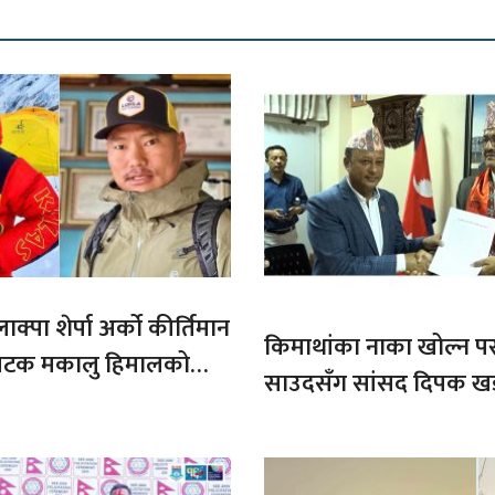
ाक्पा शेर्पा अर्को कीर्तिमान
किमाथांका नाका खोल्न परराष्
ौ पटक मकालु हिमालको
साउदसँग सांसद दिपक ख
माग