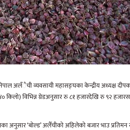
पाल अलँैची व्यवसायी महासङ्घका केन्द्रीय अध्यक्ष दीपक
 (४० किलो) विभिन्न ग्रेडअनुसार रु ८१ हजारदेखि रु ९२ हजारसम
 उनका अनुसार ‘बोल्ड’ अलैँचीको अहिलेको बजार भाउ प्रतिमन