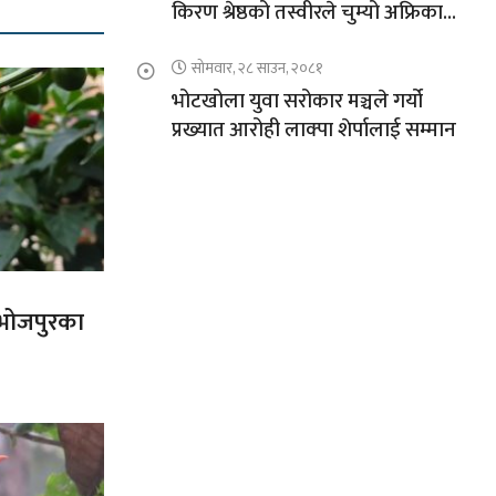
किरण श्रेष्ठको तस्वीरले चुम्यो अफ्रिकाको
चुचुरो
सोमवार, २८ साउन, २०८१
भोटखोला युवा सरोकार मञ्चले गर्यो
प्रख्यात आरोही लाक्पा शेर्पालाई सम्मान
त भोजपुरका