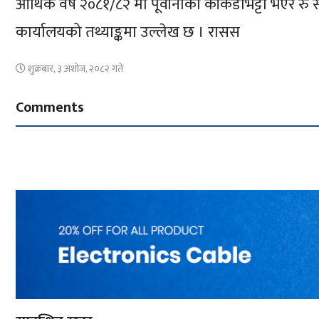
आर्थिक वर्ष २०८१/८२ मा पूर्वीनाका काँकडभिट्टा भएर रु
कार्यालयको तथ्याङ्कमा उल्लेख छ । रासस
शुक्रबार, ३ अशोज, २०८२ गते
Comments