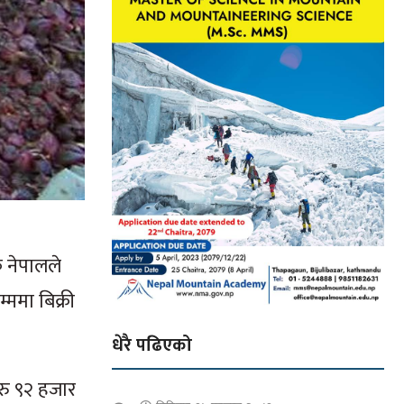
 नेपालले
्ममा बिक्री
धेरै पढिएको
 रु ९२ हजार