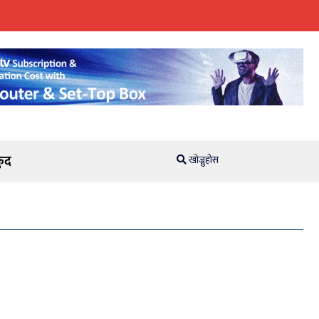
ुद
खोज्नुहोस