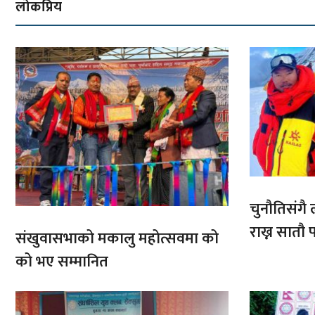
लोकप्रिय
चुनौतिसंगै ल
राख्न सात
संखुवासभाको मकालु महोत्सवमा को
आरोहणमा
को भए सम्मानित