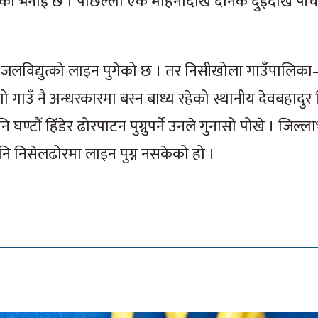
ो भनाइ छ । पछिल्लो एक महिनादेखि दैनिक दुईदेखि पाँच
 जलविद्युत्को लाइन पुगेको छ । तर निसीखोला गाउँपालिका
ंगो गाउँ नै अन्धरकारमा बस्न बाध्य रहेको स्थानीय देवबहादुर
घण्टौँ हिँडेर ढोरपाटन पुग्नुपर्ने उनले गुनासो पोखे । जिल्ल
नि निसेलढोरमा लाइन पुग्न नसकेको हो ।