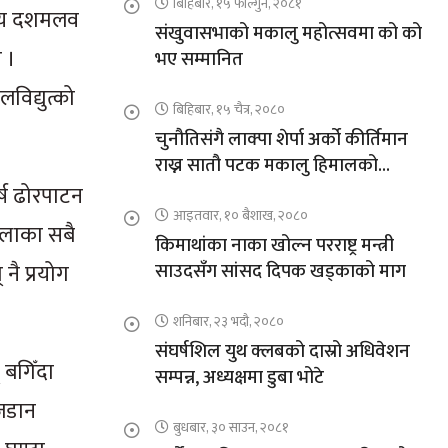
बिहिबार, १५ फाल्गुन, २०८१
न्य दशमलव
संखुवासभाको मकालु महोत्सवमा को को
 ।
भए सम्मानित
विद्युत्को
बिहिबार, १५ चैत्र, २०८०
चुनौतिसंगै लाक्पा शेर्पा अर्को कीर्तिमान
राख्न सातौ पटक मकालु हिमालको
आरोहणमा
र्ष ढोरपाटन
आइतवार, १० बैशाख, २०८०
ल्लाका सबै
किमाथांका नाका खोल्न परराष्ट्र मन्त्री
नै प्रयोग
साउदसँग सांसद दिपक खड्काको माग
शनिबार, २३ भदौ, २०८०
संघर्षशिल युथ क्लबको दास्रो अधिवेशन
 बगिँदा
सम्पन्न, अध्यक्षमा डुबा भोटे
 जडान
बुधबार, ३० साउन, २०८१