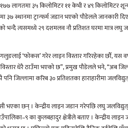
ार १७७ लागतमा ३५ किलोमिटर ११ केभी र ४९ किलोमिटर शू
ा ३७ स्थानमा ट्रान्फर्म जडान भएको पौडेलले जानकारी दिए
ेको भन्दै त्यसमध्ये २९ दशमलव नौ प्रतिशत घरमा मात्र लघु जल
 बागलुङलाई ‘फोकस’ गरेर लाइन विस्तार गरिरहेका छौँ, यस व
विस्तार धेरै ठाउँमा भएको छ”, प्रमुख पौडेलले भने, “अब जि
झै पनि जिल्लामा करिब ३० प्रतिशतका हाराहारीमा जलविद्युत् 
 खुसी भएका छन् । केन्द्रीय लाइन जडान गरेपछि लघु जलविद्युत्
गाउँपालिका–९ का कुलबहादुर क्षेत्रीले बताए । केन्द्रीय लाइन