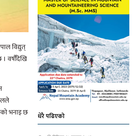
ाल विद्युत्
 वर्षौँदेखि
न
ेलले
उनको भनाइ छ
धेरै पढिएको