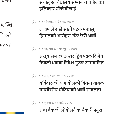
 घण्टा
सर्वोत्कृष्ट बिद्यालय सम्मान चावहिलको
इलिक्सर एकेडेमीलाई
सोमवार, ३ बैशाख, २०८१
–५ स्थित
लाक्पाले राखे सातौ पटक मकालु
 विकले
हिमालको आरोहण गरेर फेरी अर्को
कीर्तिमान
ाभर ९८
मङ्लबार, ९ फाल्गुन, २०७९
संखुवासभाका अन्तराष्ट्रिय पदक विजेता
नेपाली धावक निमेश गुरुङ सम्ममानित
आइतवार, १९ चैत्र, २०७९
बर्दिवासको घाम बोलको गितमा गायक
वाङछिरीङ भोटियाको अर्को सफलता
शुक्रबार, २२ भदौ, २०८०
राबा बैकको लोगोसंगै कार्यकारी प्रमुख