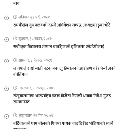
माग
शनिबार, २३ भदौ, २०८०
संघर्षशिल युथ क्लबको दास्रो अधिवेशन सम्पन्न, अध्यक्षमा डुबा भोटे
बुधबार, ३० साउन, २०८१
सर्वोत्कृष्ट बिद्यालय सम्मान चावहिलको इलिक्सर एकेडेमीलाई
सोमवार, ३ बैशाख, २०८१
लाक्पाले राखे सातौ पटक मकालु हिमालको आरोहण गरेर फेरी अर्को
कीर्तिमान
मङ्लबार, ९ फाल्गुन, २०७९
संखुवासभाका अन्तराष्ट्रिय पदक विजेता नेपाली धावक निमेश गुरुङ
सम्ममानित
आइतवार, १९ चैत्र, २०७९
बर्दिवासको घाम बोलको गितमा गायक वाङछिरीङ भोटियाको अर्को