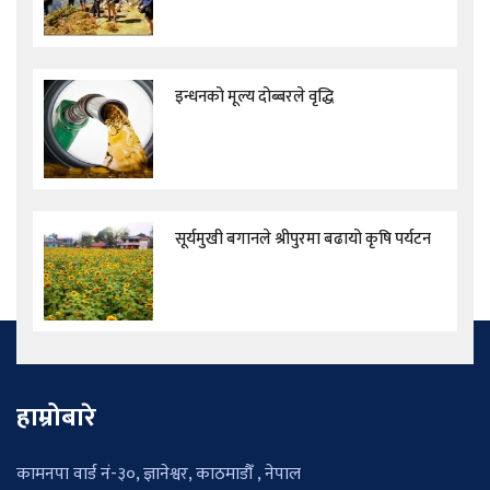
इन्धनको मूल्य दोब्बरले वृद्धि
सूर्यमुखी बगानले श्रीपुरमा बढायो कृषि पर्यटन
हाम्रोबारे
कामनपा वार्ड नं-३०, ज्ञानेश्वर, काठमाडौँ , नेपाल