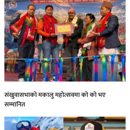
संखुवासभाको मकालु महोत्सवमा को को भए
सम्मानित