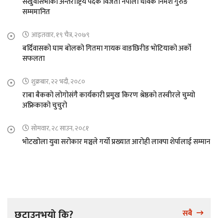
संखुवासभाका अन्तराष्ट्रिय पदक विजेता नेपाली धावक निमेश गुरुङ
सम्ममानित
आइतवार, १९ चैत्र, २०७९
बर्दिवासको घाम बोलको गितमा गायक वाङछिरीङ भोटियाको अर्को
सफलता
शुक्रबार, २२ भदौ, २०८०
राबा बैकको लोगोसंगै कार्यकारी प्रमुख किरण श्रेष्ठको तस्वीरले चुम्यो
अफ्रिकाको चुचुरो
सोमवार, २८ साउन, २०८१
भोटखोला युवा सरोकार मञ्चले गर्यो प्रख्यात आरोही लाक्पा शेर्पालाई सम्मान
छुटाउनुभयो कि?
सबै