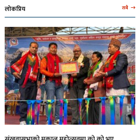
लोकप्रिय
सबै
संखुवासभाको मकालु महोत्सवमा को को भए