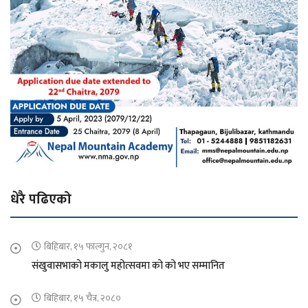
धेरै पढिएको
बिहिबार, १५ फाल्गुन, २०८१
संखुवासभाको मकालु महोत्सवमा को को भए सम्मानित
बिहिबार, १५ चैत्र, २०८०