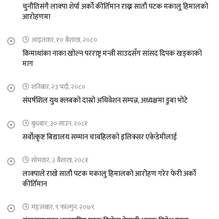
चुनौतिसंगै लाक्पा शेर्पा अर्को कीर्तिमान राख्न सातौ पटक मकालु हिमालको
आरोहणमा
आइतवार, १० बैशाख, २०८०
किमाथांका नाका खोल्न परराष्ट्र मन्त्री साउदसँग सांसद दिपक खड्काको
माग
शनिबार, २३ भदौ, २०८०
संघर्षशिल युथ क्लबको दास्रो अधिवेशन सम्पन्न, अध्यक्षमा डुबा भोटे
बुधबार, ३० साउन, २०८१
सर्वोत्कृष्ट बिद्यालय सम्मान चावहिलको इलिक्सर एकेडेमीलाई
सोमवार, ३ बैशाख, २०८१
लाक्पाले राखे सातौ पटक मकालु हिमालको आरोहण गरेर फेरी अर्को
कीर्तिमान
मङ्लबार, ९ फाल्गुन, २०७९