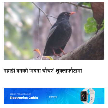
पहाडी वनको ‘मदना चाँचर’ शुक्लाफाँटामा