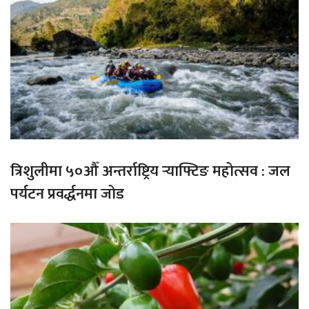
त्रिशुलीमा ५०औँ अन्तर्राष्ट्रिय र्‍याफ्टिङ महोत्सव : जल
पर्यटन प्रवर्द्धनमा जोड