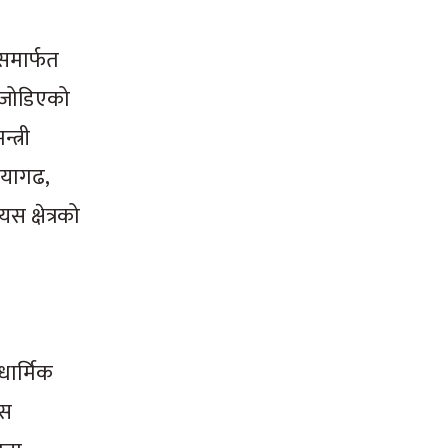
ासमार्फत
 जोडिएको
त्री
ियागढ,
स क्षेत्रको
धार्मिक
यस