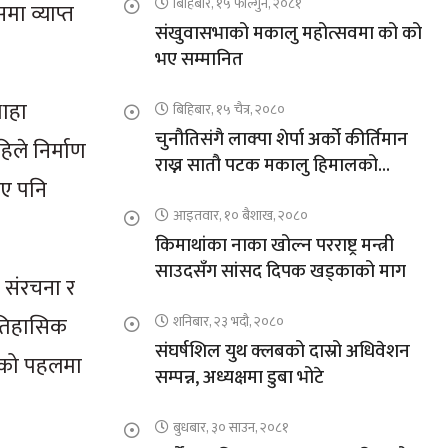
बिहिबार, १५ फाल्गुन, २०८१
ा व्याप्त
संखुवासभाको मकालु महोत्सवमा को को
भए सम्मानित
थाहा
बिहिबार, १५ चैत्र, २०८०
चुनौतिसंगै लाक्पा शेर्पा अर्को कीर्तिमान
िले निर्माण
राख्न सातौ पटक मकालु हिमालको
भए पनि
आरोहणमा
आइतवार, १० बैशाख, २०८०
किमाथांका नाका खोल्न परराष्ट्र मन्त्री
साउदसँग सांसद दिपक खड्काको माग
ो संरचना र
 ऐतिहासिक
शनिबार, २३ भदौ, २०८०
संघर्षशिल युथ क्लबको दास्रो अधिवेशन
 तहको पहलमा
सम्पन्न, अध्यक्षमा डुबा भोटे
बुधबार, ३० साउन, २०८१