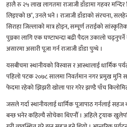
हालै रु २५ लाख लागतमा राजाजी डाँडामा गहवर मन्दिर 
लिइएको छ’, उनले भने । राजाजी डाँडाको संरचना, सलह
सिराहा जिल्लाको मात्र होइन, सम्पूर्ण तराईको सांस्क
पुग्नका लागि एक घण्टाभन्दा बढी पैदल उकालो चढ्नुपर्ने ब
असारमा असारी पूजा गर्न राजाजी डाँडा पुग्थे ।
यसबीचमा स्थानीयको विस्वास र आस्थालाई धार्मिक पर्यट
पहिलो पटक २०७८ सालमा निवर्तमान नगर प्रमुख मुनि सा
फेदमा रहेको झिझरी खोला पार गरेर झण्डै पाँच किलोमिटर 
जसले गर्दा स्थानीयलाई धार्मिक पूजापाठ गर्नलाई सहज बना
बन्छ भनेर कहिल्यै सोचेका थिएनौँ । अहिले ट्रयाक खुल
गरी व्यवस्थित गरे झन् सहज हुने थियो । आन्तरिक पर्यट