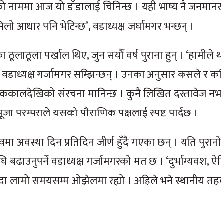
सको नाममा आज यो डाँडालाई चिनिन्छ । यही भाष्य नै जनमानसम
लो आधार पनि भेटिन्छ’, वडाध्यक्ष जर्घामगर भन्छन् ।
ठूलाठूला पर्खाल थिए, जुन सयौँ वर्ष पुराना हुन् । ‘हामीले 
ीय वडाध्यक्ष गर्जामगर सम्झिन्छन् । उनका अनुसार कसले र कह
ाणिककालदेखिको संरचना मानिन्छ । कुनै लिखित दस्तावेज न
जा परम्पराले यसको पौराणिक पक्षलाई स्पष्ट पार्दछ ।
ा अवस्था दिन प्रतिदिन जीर्ण हुँदै गएका छन् । यति पुरान
अघि बढाउनुपर्ने वडाध्यक्ष गर्जामगरको मत छ । ‘दुर्भाग्यवश,
 यो सम्पदा लामो समयसम्म ओझेलमा रह्यो । अहिले भने स्थानीय