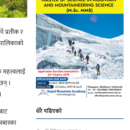
 प्रतीक र
गरपालिकाको
क महत्त्वलाई
छन् ।
।
बाट
धेरै पढिएको
 दरबारका