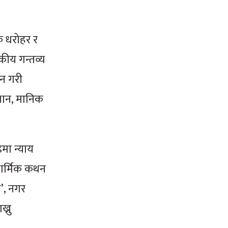
क धरोहर र
टकीय गन्तव्य
टन गरी
्थान, मानिक
ढमा न्याय
धार्मिक कथन
’, नगर
्नु