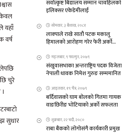
सर्वोत्कृष्ट बिद्यालय सम्मान चावहिलको
श्वास
इलिक्सर एकेडेमीलाई
 केवल
सोमवार, ३ बैशाख, २०८१
े यहाँ
लाक्पाले राखे सातौ पटक मकालु
क वर्ष
हिमालको आरोहण गरेर फेरी अर्को
कीर्तिमान
मङ्लबार, ९ फाल्गुन, २०७९
संखुवासभाका अन्तराष्ट्रिय पदक विजेता
ालेपछि
नेपाली धावक निमेश गुरुङ सम्ममानित
ि चुरे
आइतवार, १९ चैत्र, २०७९
 ।
बर्दिवासको घाम बोलको गितमा गायक
वाङछिरीङ भोटियाको अर्को सफलता
मोटरबाटो
अझ सुधार
शुक्रबार, २२ भदौ, २०८०
राबा बैकको लोगोसंगै कार्यकारी प्रमुख