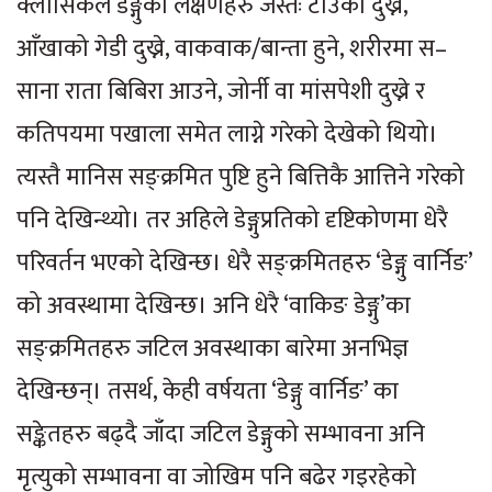
क्लासिकल डेङ्गुका लक्षणहरु जस्तैः टाउको दुख्ने,
आँखाको गेडी दुख्ने, वाकवाक/बान्ता हुने, शरीरमा स–
साना राता बिबिरा आउने, जोर्नी वा मांसपेशी दुख्ने र
कतिपयमा पखाला समेत लाग्ने गरेको देखेको थियो।
त्यस्तै मानिस सङ्क्रमित पुष्टि हुने बित्तिकै आत्तिने गरेको
पनि देखिन्थ्यो। तर अहिले डेङ्गुप्रतिको दृष्टिकोणमा धेरै
परिवर्तन भएको देखिन्छ। धेरै सङ्क्रमितहरु ‘डेङ्गु वार्निङ’
को अवस्थामा देखिन्छ। अनि धेरै ‘वाकिङ डेङ्गु’का
सङ्क्रमितहरु जटिल अवस्थाका बारेमा अनभिज्ञ
देखिन्छन्। तसर्थ, केही वर्षयता ‘डेङ्गु वार्निङ’ का
सङ्केतहरु बढ्दै जाँदा जटिल डेङ्गुको सम्भावना अनि
मृत्युको सम्भावना वा जोखिम पनि बढेर गइरहेको