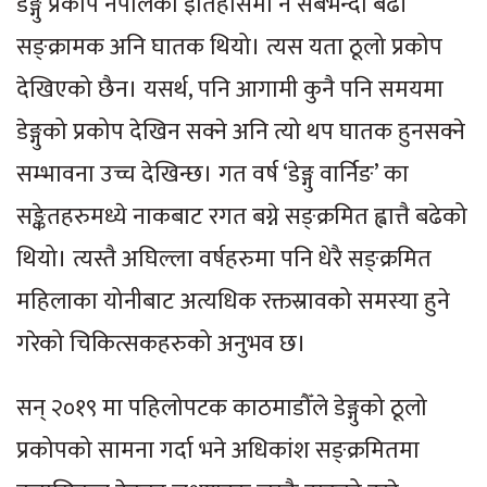
डेङ्गु प्रकोप नेपालको इतिहासमा नै सबैभन्दा बढी
सङ्क्रामक अनि घातक थियो। त्यस यता ठूलो प्रकोप
देखिएको छैन। यसर्थ, पनि आगामी कुनै पनि समयमा
डेङ्गुको प्रकोप देखिन सक्ने अनि त्यो थप घातक हुनसक्ने
सम्भावना उच्च देखिन्छ। गत वर्ष ‘डेङ्गु वार्निङ’ का
सङ्केतहरुमध्ये नाकबाट रगत बग्ने सङ्क्रमित ह्वात्तै बढेको
थियो। त्यस्तै अघिल्ला वर्षहरुमा पनि धेरै सङ्क्रमित
महिलाका योनीबाट अत्यधिक रक्तस्रावको समस्या हुने
गरेको चिकित्सकहरुको अनुभव छ।
सन् २०१९ मा पहिलोपटक काठमाडौँले डेङ्गुको ठूलो
प्रकोपको सामना गर्दा भने अधिकांश सङ्क्रमितमा