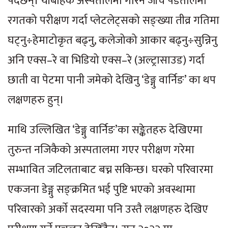
पर्दछन्। यीबाहेक अस्पतालमा गरिने जाँच पडतालमा
रगतको परीक्षण गर्दा प्लेटलेट्सको सङ्ख्या तीव्र गतिमा
घट्नु÷हेमाटोकृत बढ्नु, कलेजोको आकार बढ्नु÷सुन्निनु
अनि एक्स–रे वा भिडियो एक्स–रे (अल्ट्रासाउड) गर्दा
छाती वा पेटमा पानी जमेको देखिनु ‘डेङ्गु वार्निङ’ का थप
लक्षणहरु हुन्।
माथि उल्लिखित ‘डेङ्गु वार्निङ’का सङ्केतहरु देखिएमा
तुरुन्त नजिकैको अस्पतालमा गएर परीक्षण गरेमा
सम्भावित जटिलताबाट बच्न सकिन्छ। घरको परिवारमा
एकजना डेङ्गु सङ्क्रमित भई पुष्टि भएको अवस्थामा
परिवारको अर्काे सदस्यमा पनि उस्तै लक्षणहरु देखिए