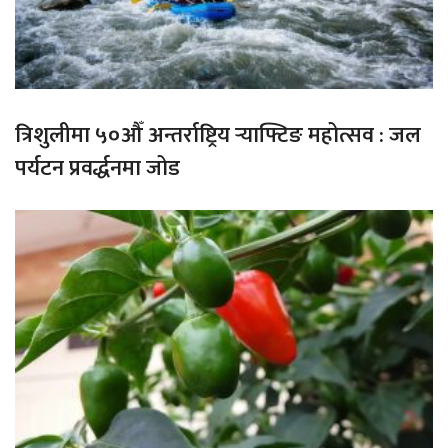
त्रिशुलीमा ५०औँ अन्तर्राष्ट्रिय र्‍याफ्टिङ महोत्सव : जल
पर्यटन प्रवर्द्धनमा जोड