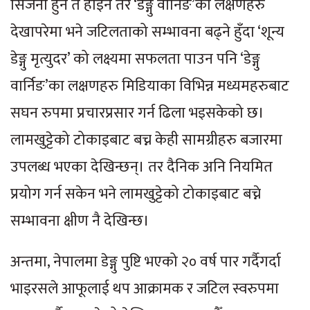
सिर्जना हुने त होइन तर ‘डेङ्गु वार्निङ’का लक्षणहरु
देखापरेमा भने जटिलताको सम्भावना बढ्ने हुँदा ‘शून्य
डेङ्गु मृत्युदर’ को लक्ष्यमा सफलता पाउन पनि ‘डेङ्गु
वार्निङ’का लक्षणहरु मिडियाका विभिन्न मध्यमहरुबाट
सघन रुपमा प्रचारप्रसार गर्न ढिला भइसकेको छ।
लामखुट्टेको टोकाइबाट बच्न केही सामग्रीहरु बजारमा
उपलब्ध भएका देखिन्छन्। तर दैनिक अनि नियमित
प्रयोग गर्न सकेन भने लामखुट्टेको टोकाइबाट बच्ने
सम्भावना क्षीण नै देखिन्छ।
अन्तमा, नेपालमा डेङ्गु पुष्टि भएको २० वर्ष पार गर्दैगर्दा
भाइरसले आफूलाई थप आक्रामक र जटिल स्वरुपमा