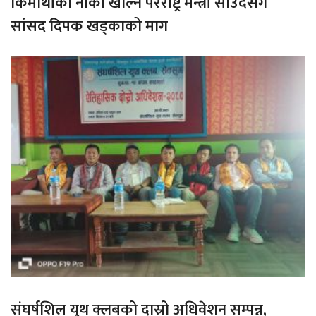
किमाथांका नाका खोल्न परराष्ट्र मन्त्री साउदसँग
सांसद दिपक खड्काको माग
संघर्षशिल युथ क्लबको दास्रो अधिवेशन सम्पन्न,