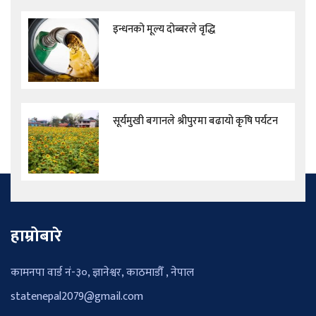
इन्धनको मूल्य दोब्बरले वृद्धि
सूर्यमुखी बगानले श्रीपुरमा बढायो कृषि पर्यटन
हाम्रोबारे
कामनपा वार्ड नं-३०, ज्ञानेश्वर, काठमाडौँ , नेपाल
statenepal2079@gmail.com