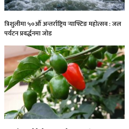
त्रिशुलीमा ५०औँ अन्तर्राष्ट्रिय र्‍याफ्टिङ महोत्सव : जल
पर्यटन प्रवर्द्धनमा जोड