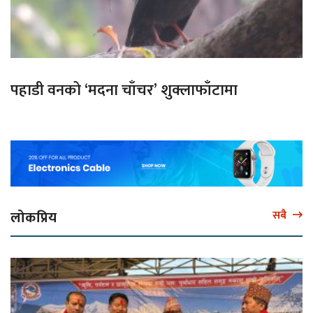
पहाडी वनको ‘मदना चाँचर’ शुक्लाफाँटामा
लोकप्रिय
सबै