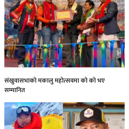
संखुवासभाको मकालु महोत्सवमा को को भए
सम्मानित