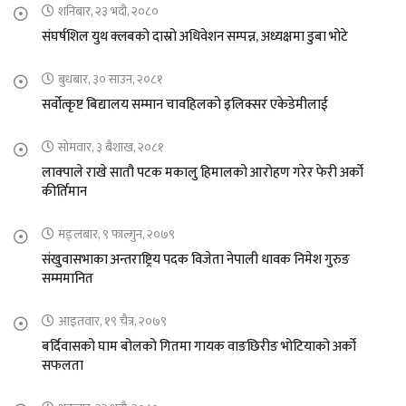
शनिबार, २३ भदौ, २०८०
संघर्षशिल युथ क्लबको दास्रो अधिवेशन सम्पन्न, अध्यक्षमा डुबा भोटे
बुधबार, ३० साउन, २०८१
सर्वोत्कृष्ट बिद्यालय सम्मान चावहिलको इलिक्सर एकेडेमीलाई
सोमवार, ३ बैशाख, २०८१
लाक्पाले राखे सातौ पटक मकालु हिमालको आरोहण गरेर फेरी अर्को
कीर्तिमान
मङ्लबार, ९ फाल्गुन, २०७९
संखुवासभाका अन्तराष्ट्रिय पदक विजेता नेपाली धावक निमेश गुरुङ
सम्ममानित
आइतवार, १९ चैत्र, २०७९
बर्दिवासको घाम बोलको गितमा गायक वाङछिरीङ भोटियाको अर्को
सफलता