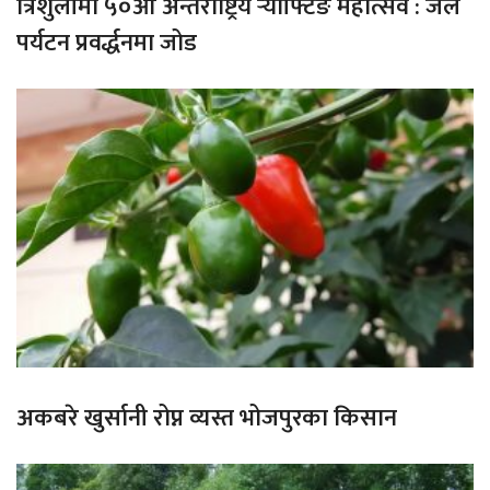
त्रिशुलीमा ५०औँ अन्तर्राष्ट्रिय र्‍याफ्टिङ महोत्सव : जल
पर्यटन प्रवर्द्धनमा जोड
अकबरे खुर्सानी रोप्न व्यस्त भोजपुरका किसान