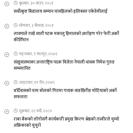
बुधबार, ३० साउन, २०८१
सर्वोत्कृष्ट बिद्यालय सम्मान चावहिलको इलिक्सर एकेडेमीलाई
सोमवार, ३ बैशाख, २०८१
लाक्पाले राखे सातौ पटक मकालु हिमालको आरोहण गरेर फेरी अर्को
कीर्तिमान
मङ्लबार, ९ फाल्गुन, २०७९
संखुवासभाका अन्तराष्ट्रिय पदक विजेता नेपाली धावक निमेश गुरुङ
सम्ममानित
आइतवार, १९ चैत्र, २०७९
बर्दिवासको घाम बोलको गितमा गायक वाङछिरीङ भोटियाको अर्को
सफलता
शुक्रबार, २२ भदौ, २०८०
राबा बैकको लोगोसंगै कार्यकारी प्रमुख किरण श्रेष्ठको तस्वीरले चुम्यो
अफ्रिकाको चुचुरो