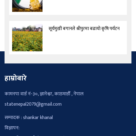
सूर्यमुखी बगानले श्रीपुरमा बढायो कृषि पर्यटन
हाम्रोबारे
कामनपा वार्ड नं-३०, ज्ञानेश्वर, काठमाडौँ , नेपाल
statenepal2079@gmail.com
सम्पादक : shankar khanal
विज्ञापन: