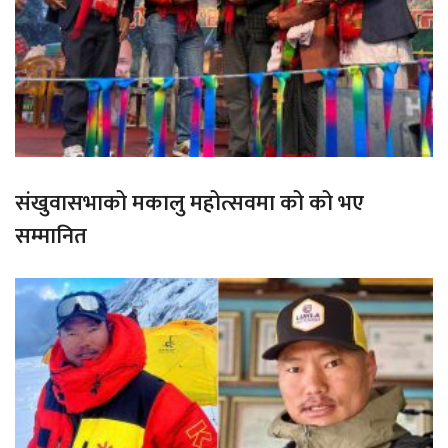
संखुवासभाको मकालु महोत्सवमा को को भए
सम्मानित