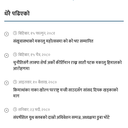
धेरै पढिएको
बिहिबार, १५ फाल्गुन, २०८१
संखुवासभाको मकालु महोत्सवमा को को भए सम्मानित
बिहिबार, १५ चैत्र, २०८०
चुनौतिसंगै लाक्पा शेर्पा अर्को कीर्तिमान राख्न सातौ पटक मकालु हिमालको
आरोहणमा
आइतवार, १० बैशाख, २०८०
किमाथांका नाका खोल्न परराष्ट्र मन्त्री साउदसँग सांसद दिपक खड्काको
माग
शनिबार, २३ भदौ, २०८०
संघर्षशिल युथ क्लबको दास्रो अधिवेशन सम्पन्न, अध्यक्षमा डुबा भोटे